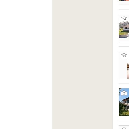
24
30
2