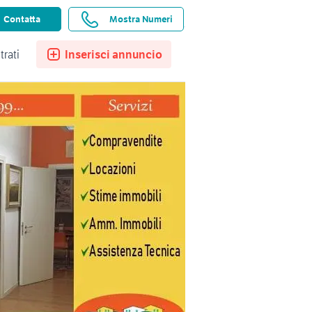
ssistenza
Ricerche salvate
Preferiti
Contatta
Mostra Numeri
trati
Inserisci annuncio