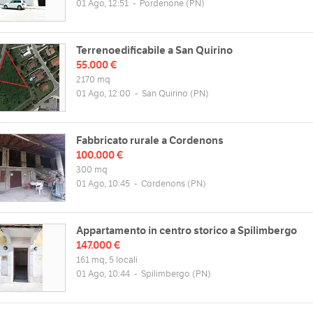
01 Ago, 12:51
-
Pordenone
(PN)
Terrenoedificabile a San Quirino
55.000 €
2170 mq
01 Ago, 12:00
-
San Quirino
(PN)
Fabbricato rurale a Cordenons
100.000 €
300 mq
01 Ago, 10:45
-
Cordenons
(PN)
Appartamento in centro storico a Spilimbergo
147.000 €
161 mq, 5 locali
01 Ago, 10:44
-
Spilimbergo
(PN)