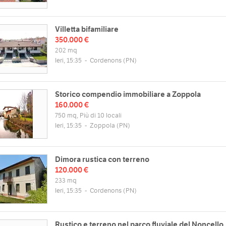
Villetta bifamiliare
350.000 €
202 mq
Ieri, 15:35
-
Cordenons
(PN)
Storico compendio immobiliare a Zoppola
160.000 €
750 mq, Più di 10 locali
Ieri, 15:35
-
Zoppola
(PN)
Dimora rustica con terreno
120.000 €
233 mq
Ieri, 15:35
-
Cordenons
(PN)
Rustico e terreno nel parco fluviale del Noncello