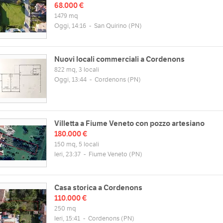
68.000 €
1479 mq
Oggi, 14:16
-
San Quirino
(PN)
Nuovi locali commerciali a Cordenons
822 mq, 3 locali
Oggi, 13:44
-
Cordenons
(PN)
Villetta a Fiume Veneto con pozzo artesiano
180.000 €
150 mq, 5 locali
Ieri, 23:37
-
Fiume Veneto
(PN)
Casa storica a Cordenons
110.000 €
250 mq
Ieri, 15:41
-
Cordenons
(PN)