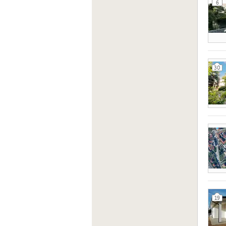
6
30
19