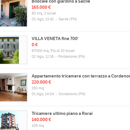
Bilocale con giardino a Sacile
165.000 €
80 mq, 2 locali
02 Ago, 13:42
-
Sacile
(PN)
VILLA VENETA fine 700'
0 €
87000 mq, Più di 10 locali
02 Ago, 12:16
-
Pordenone
(PN)
Appartamento tricamere con terrazzo a Cordeno
220.000 €
150 mq
01 Ago, 14:04
-
Cordenons
(PN)
Tricamere ultimo piano a Rorai
140.000 €
109 mq