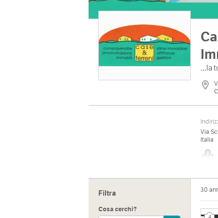
Ca
Im
...la
V
C
Indiri
Via Sc
Italia
30 an
Sito 
Filtra
http:/
Cosa cerchi?
4