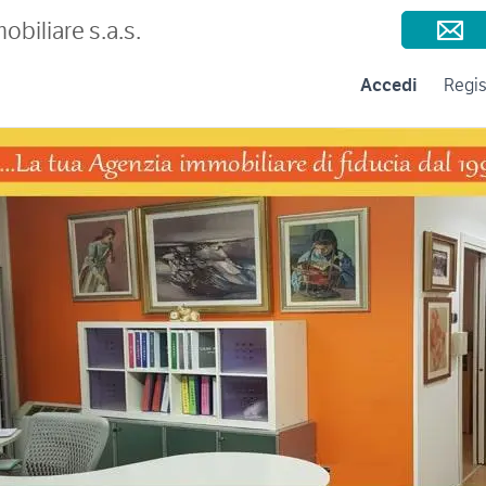
Consigli per la vendita
Negozi e Aziende
Subito per le Aziende
A
obiliare s.a.s.
Accedi
Regis