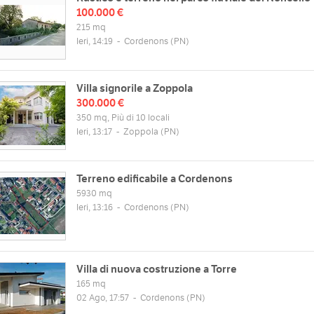
100.000 €
215 mq
Ieri, 14:19
-
Cordenons
(PN)
Villa signorile a Zoppola
300.000 €
350 mq, Più di 10 locali
Ieri, 13:17
-
Zoppola
(PN)
Terreno edificabile a Cordenons
5930 mq
Ieri, 13:16
-
Cordenons
(PN)
Villa di nuova costruzione a Torre
165 mq
02 Ago, 17:57
-
Cordenons
(PN)