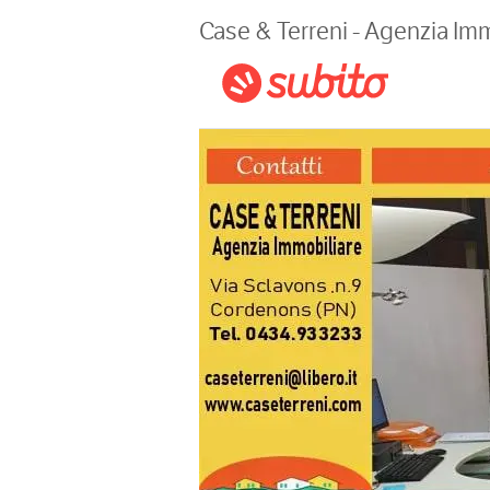
Magazine
Case & Terreni - Agenzia Imm