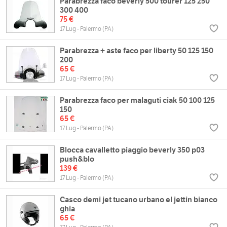
Parabrezza faco beverly 500 tourer 125 250
300 400
75 €
17 Lug - Palermo (PA)
Parabrezza + aste faco per liberty 50 125 150
200
65 €
17 Lug - Palermo (PA)
Parabrezza faco per malaguti ciak 50 100 125
150
65 €
17 Lug - Palermo (PA)
Blocca cavalletto piaggio beverly 350 p03
push&blo
139 €
17 Lug - Palermo (PA)
Casco demi jet tucano urbano el jettin bianco
ghia
65 €