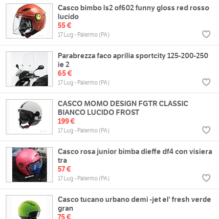
Casco bimbo ls2 of602 funny gloss red rosso
lucido
55 €
17 Lug - Palermo (PA)
Parabrezza faco aprilia sportcity 125-200-250
ie 2
65 €
17 Lug - Palermo (PA)
CASCO MOMO DESIGN FGTR CLASSIC
BIANCO LUCIDO FROST
199 €
17 Lug - Palermo (PA)
Casco rosa junior bimba dieffe df4 con visiera
tra
57 €
17 Lug - Palermo (PA)
Casco tucano urbano demi -jet el' fresh verde
gran
75 €