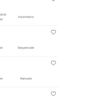
ybrid
Automatico
el
el
Sequenziale
el
Manuale