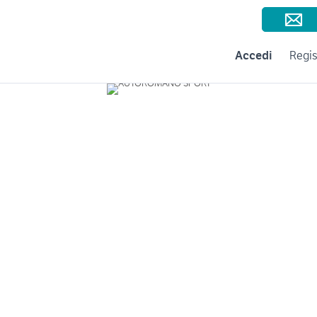
Consigli per la vendita
Negozi e Aziende
Subito per le Aziende
A
Accedi
Regis