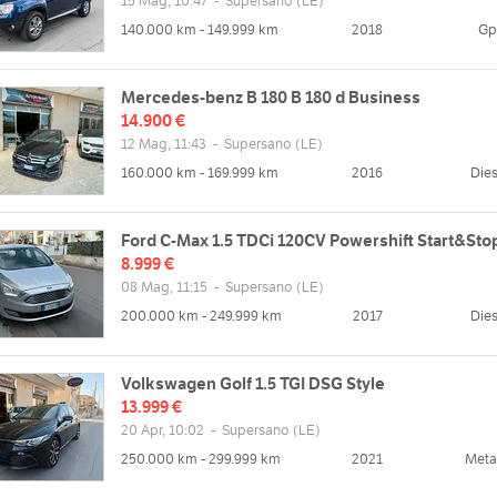
15 Mag, 10:47
-
Supersano
(LE)
140.000 km - 149.999 km
2018
Gp
Mercedes-benz B 180 B 180 d Business
14.900 €
12 Mag, 11:43
-
Supersano
(LE)
160.000 km - 169.999 km
2016
Dies
Ford C-Max 1.5 TDCi 120CV Powershift Start&Sto
8.999 €
08 Mag, 11:15
-
Supersano
(LE)
200.000 km - 249.999 km
2017
Dies
Volkswagen Golf 1.5 TGI DSG Style
13.999 €
20 Apr, 10:02
-
Supersano
(LE)
250.000 km - 299.999 km
2021
Met