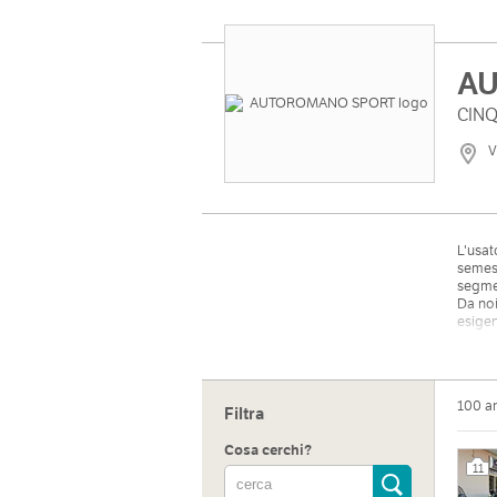
A
CINQ
V
L'usat
semes
segmen
Da noi
esigen
semest
marche
Offria
finanz
100 a
Filtra
Cosa cerchi?
11