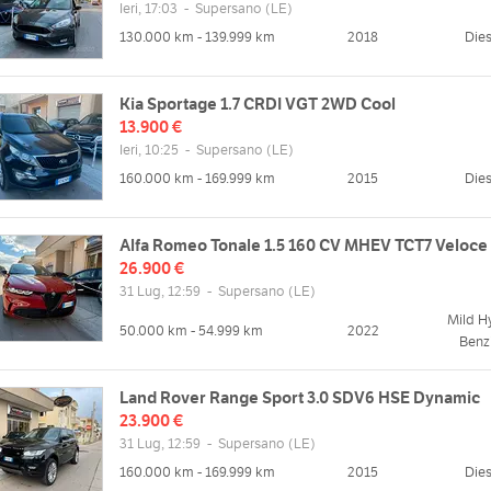
Ieri, 17:03
-
Supersano
(LE)
130.000 km - 139.999 km
2018
Dies
Kia Sportage 1.7 CRDI VGT 2WD Cool
13.900 €
Ieri, 10:25
-
Supersano
(LE)
160.000 km - 169.999 km
2015
Dies
Alfa Romeo Tonale 1.5 160 CV MHEV TCT7 Veloce
26.900 €
zzo
31 Lug, 12:59
-
Supersano
Orari
(LE)
EMANUELE N°310
Mild H
Lun
08:30 - 13:00 | 16:00 - 19:30
50.000 km - 54.999 km
2022
Benz
Mappa
Mar
08:30 - 13:00 | 15:30 - 19:30
Mer
08:30 - 13:00 | 15:30 - 19:30
Land Rover Range Sport 3.0 SDV6 HSE Dynamic
Gio
08:30 - 13:00 | 15:30 - 19:30
23.900 €
web
Ven
08:30 - 13:00 | 15:30 - 19:30
31 Lug, 12:59
-
Supersano
(LE)
//www.autoromano.com
Sab
08:30 - 13:00 | 16:30 - 19:00
160.000 km - 169.999 km
2015
Dies
Dom
chiuso