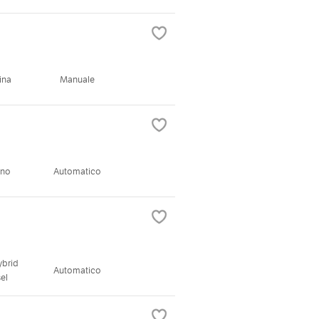
ina
Manuale
ano
Automatico
ybrid
Automatico
el