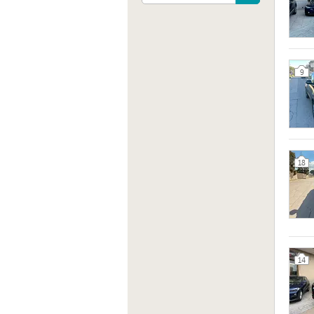
9
18
Indiri
VITT.
14
Sito 
http: