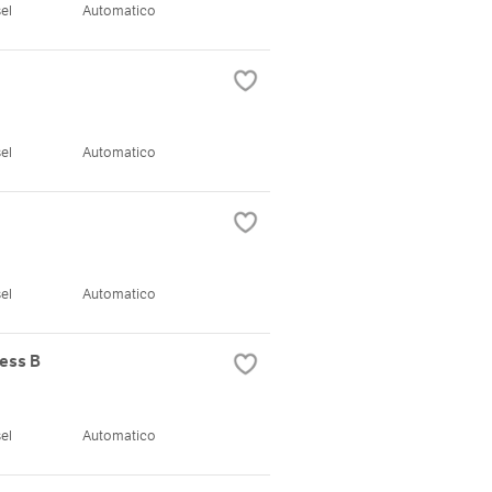
el
Automatico
el
Automatico
el
Automatico
ess B
el
Automatico