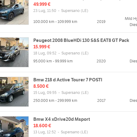
49.999 €
23 Lug, 11:50
-
Supersano
(LE)
Mild H
100.000 km - 109.999 km
2019
Dies
Peugeot 2008 BlueHDi 130 S&S EAT8 GT Pack
15.999 €
18 Lug, 09:52
-
Supersano
(LE)
95.000 km - 99.999 km
2020
Dies
Bmw 218 d Active Tourer 7 POSTI
8.500 €
15 Lug, 09:55
-
Supersano
(LE)
250.000 km - 299.999 km
2017
Dies
Bmw X4 xDrive20d Msport
18.600 €
13 Lug, 12:52
-
Supersano
(LE)