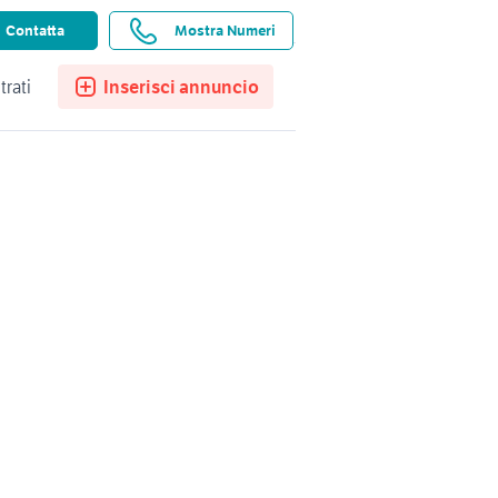
ssistenza
Ricerche salvate
Preferiti
Contatta
Mostra Numeri
trati
Inserisci annuncio