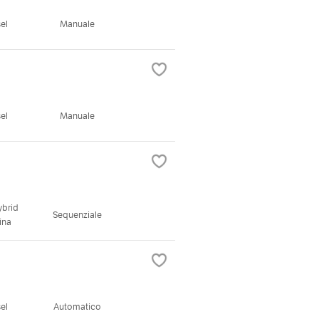
el
Manuale
el
Manuale
ybrid
Sequenziale
ina
el
Automatico