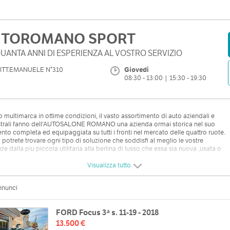
UTOROMANO SPORT
UANTA ANNI DI ESPERIENZA AL VOSTRO SERVIZIO
ITT.EMANUELE N°310
Giovedì
08:30 - 13:00 | 15:30 - 19:30
o multimarca in ottime condizioni, il vasto assortimento di auto aziendali e
trali fanno dell'AUTOSALONE ROMANO una azienda ormai storica nel suo
to completa ed equipaggiata su tutti i fronti nel mercato delle quattro ruote.
 potrete trovare ogni tipo di soluzione che soddisfi al meglio le vostre
ze dalla piu piccola utilitaria alla berlina di lusso che essa sia nuova ,usata o
rale perchè il nostro ampio parco con le sue 250 unita' offre auto di tutte le
 e modelli.
Visualizza tutto
mo inoltre garanzia di 12 mesi su tutto l'usato,ritiro permuta, disbrigo pratiche e
iamenti personalizzati
nnunci
FORD Focus 3ª s. 11-19 - 2018
13.500 €