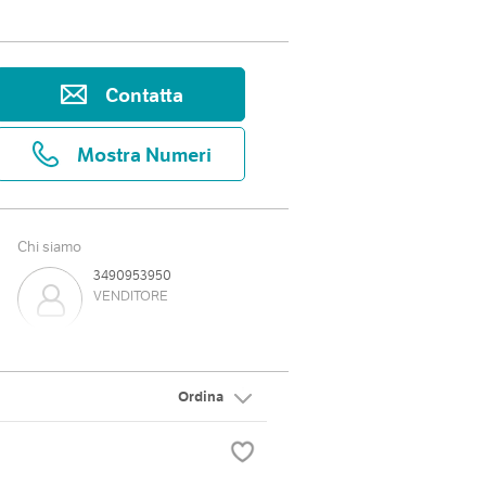
Contatta
Mostra Numeri
Chi siamo
3490953950
VENDITORE
3496717028
TITOLARE
Ordina