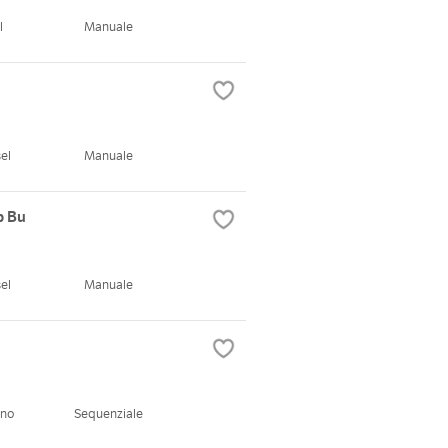
l
Manuale
el
Manuale
p Bu
el
Manuale
ano
Sequenziale