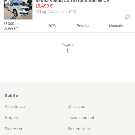
Skoda Kamiq 1.0 TSI Ambition 95 CV
21
15.490 €
06 Lug - Castelplanio (AN)
65.000 km
2023
Benzina
Manuale
69.999 km
Pagina
1
Subito
Assistenza
Chi siamo
Regole
Lavora con noi
Sicurezza
Sostenibilità