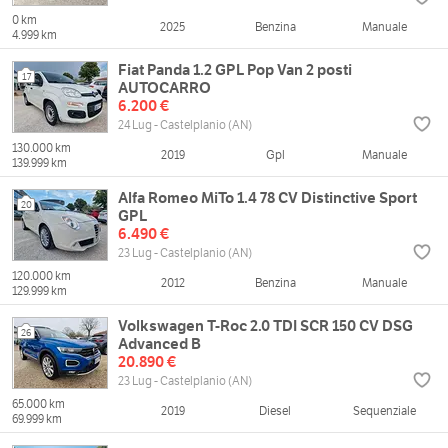
0 km
2025
Benzina
Manuale
4.999 km
Fiat Panda 1.2 GPL Pop Van 2 posti
17
AUTOCARRO
6.200 €
24 Lug - Castelplanio (AN)
130.000 km
2019
Gpl
Manuale
139.999 km
Alfa Romeo MiTo 1.4 78 CV Distinctive Sport
20
GPL
6.490 €
23 Lug - Castelplanio (AN)
120.000 km
2012
Benzina
Manuale
129.999 km
Volkswagen T-Roc 2.0 TDI SCR 150 CV DSG
26
Advanced B
20.890 €
23 Lug - Castelplanio (AN)
65.000 km
2019
Diesel
Sequenziale
69.999 km