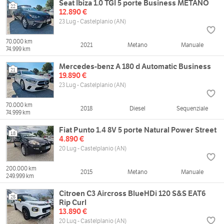
Seat Ibiza 1.0 TGI 5 porte Business METANO
22
12.890 €
23 Lug - Castelplanio (AN)
70.000 km
2021
Metano
Manuale
74.999 km
Mercedes-benz A 180 d Automatic Business
21
19.890 €
23 Lug - Castelplanio (AN)
70.000 km
2018
Diesel
Sequenziale
74.999 km
Fiat Punto 1.4 8V 5 porte Natural Power Street
18
4.890 €
20 Lug - Castelplanio (AN)
200.000 km
2015
Metano
Manuale
249.999 km
Citroen C3 Aircross BlueHDi 120 S&S EAT6
25
Rip Curl
13.890 €
20 Lug - Castelplanio (AN)