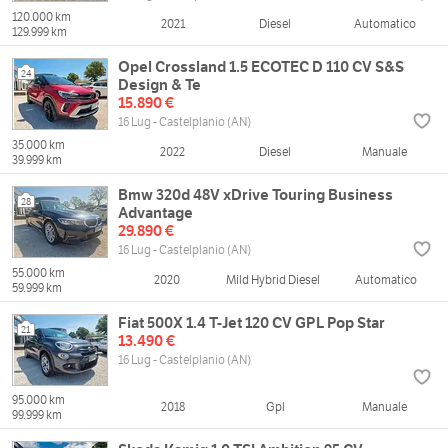
120.000 km
2021
Diesel
Automatico
129.999 km
Opel Crossland 1.5 ECOTEC D 110 CV S&S
24
Design & Te
15.890 €
16 Lug - Castelplanio (AN)
35.000 km
2022
Diesel
Manuale
39.999 km
Bmw 320d 48V xDrive Touring Business
28
Advantage
29.890 €
16 Lug - Castelplanio (AN)
55.000 km
2020
Mild Hybrid Diesel
Automatico
59.999 km
Fiat 500X 1.4 T-Jet 120 CV GPL Pop Star
21
13.490 €
16 Lug - Castelplanio (AN)
95.000 km
2018
Gpl
Manuale
99.999 km