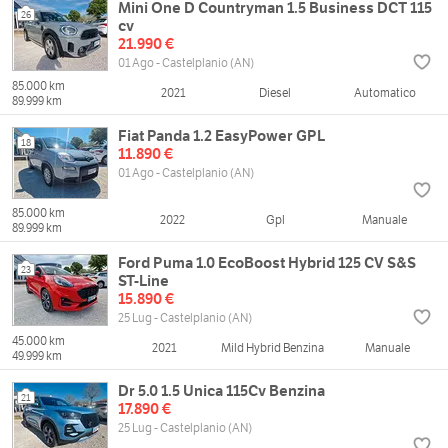
Mini One D Countryman 1.5 Business DCT 115
26
cv
21.990 €
01 Ago - Castelplanio (AN)
85.000 km
2021
Diesel
Automatico
89.999 km
Fiat Panda 1.2 EasyPower GPL
18
11.890 €
01 Ago - Castelplanio (AN)
85.000 km
2022
Gpl
Manuale
89.999 km
Ford Puma 1.0 EcoBoost Hybrid 125 CV S&S
23
ST-Line
15.890 €
25 Lug - Castelplanio (AN)
45.000 km
2021
Mild Hybrid Benzina
Manuale
49.999 km
Dr 5.0 1.5 Unica 115Cv Benzina
21
17.890 €
25 Lug - Castelplanio (AN)