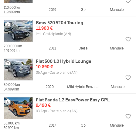
110.000 km
2019
Gpl
Manuale
119.999 km
Bmw 520 520d Touring
24
11.900 €
Ieri - Castelplanio (AN)
200.000 km
2011
Diesel
Manuale
249.999 km
Fiat 500 1.0 Hybrid Lounge
21
10.890 €
05 Ago - Castelplanio (AN)
80.000 km
2020
Mild Hybrid Benzina
Manuale
84.999 km
Fiat Panda 1.2 EasyPower Easy GPL
17
9.490 €
03 Ago - Castelplanio (AN)
35.000 km
2017
Gpl
Manuale
39.999 km