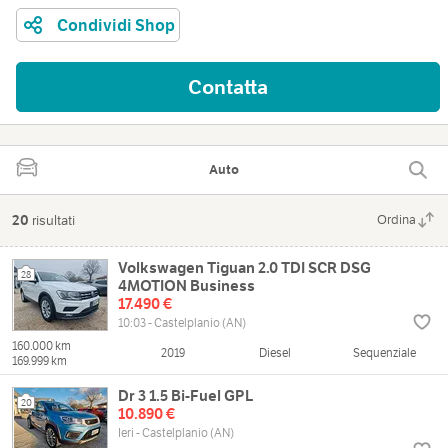
Condividi Shop
Contatta
Auto
20
risultati
Ordina
Volkswagen Tiguan 2.0 TDI SCR DSG
28
4MOTION Business
17.490 €
10:03 - Castelplanio (AN)
160.000 km
2019
Diesel
Sequenziale
169.999 km
Dr 3 1.5 Bi-Fuel GPL
20
10.890 €
Ieri - Castelplanio (AN)