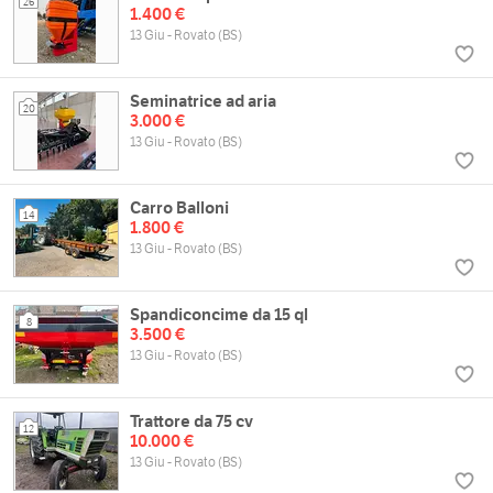
26
1.400 €
13 Giu - Rovato (BS)
Seminatrice ad aria
20
3.000 €
13 Giu - Rovato (BS)
Carro Balloni
14
1.800 €
13 Giu - Rovato (BS)
Spandiconcime da 15 ql
8
3.500 €
13 Giu - Rovato (BS)
Trattore da 75 cv
12
10.000 €
13 Giu - Rovato (BS)