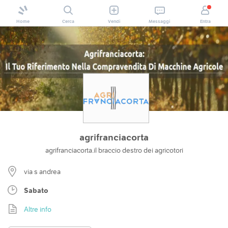
Home
Cerca
Vendi
Messaggi
Entra
agrifranciacorta
agrifranciacorta.il braccio destro dei agricotori
via s andrea
Sabato
Altre info