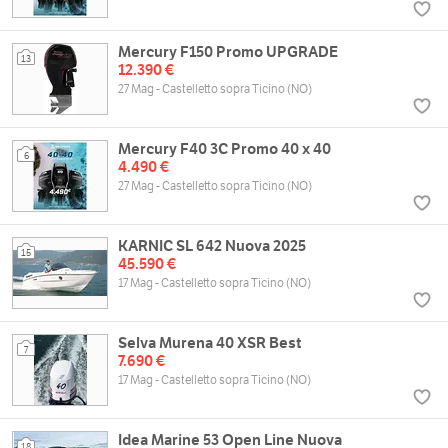
Mercury F150 Promo UPGRADE
13
12.390 €
27 Mag - Castelletto sopra Ticino (NO)
Mercury F40 3C Promo 40 x 40
6
4.490 €
27 Mag - Castelletto sopra Ticino (NO)
KARNIC SL 642 Nuova 2025
15
45.590 €
17 Mag - Castelletto sopra Ticino (NO)
Selva Murena 40 XSR Best
7
7.690 €
17 Mag - Castelletto sopra Ticino (NO)
Idea Marine 53 Open Line Nuova
18