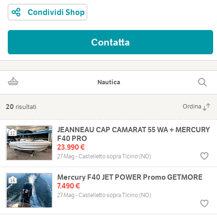
Condividi Shop
Contatta
Nautica
20
risultati
Ordina
JEANNEAU CAP CAMARAT 55 WA + MERCURY
12
F40 PRO
23.990 €
27 Mag - Castelletto sopra Ticino (NO)
Mercury F40 JET POWER Promo GETMORE
15
7.490 €
27 Mag - Castelletto sopra Ticino (NO)