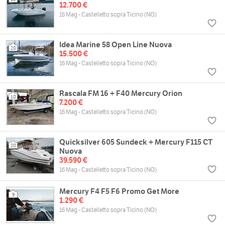
12.700 €
16 Mag - Castelletto sopra Ticino (NO)
Idea Marine 58 Open Line Nuova
20
15.500 €
16 Mag - Castelletto sopra Ticino (NO)
Rascala FM 16 + F40 Mercury Orion
10
7.200 €
16 Mag - Castelletto sopra Ticino (NO)
Quicksilver 605 Sundeck + Mercury F115 CT
20
Nuova
39.590 €
16 Mag - Castelletto sopra Ticino (NO)
Mercury F4 F5 F6 Promo Get More
9
1.290 €
16 Mag - Castelletto sopra Ticino (NO)