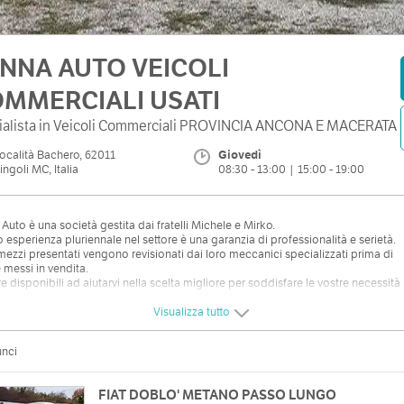
NNA AUTO VEICOLI
MMERCIALI USATI
ialista in Veicoli Commerciali PROVINCIA ANCONA E MACERATA
ocalità Bachero, 62011
Giovedì
ingoli MC, Italia
08:30 - 13:00 | 15:00 - 19:00
Auto è una società gestita dai fratelli Michele e Mirko.
o esperienza pluriennale nel settore è una garanzia di professionalità e serietà.
i mezzi presentati vengono revisionati dai loro meccanici specializzati prima di
 messi in vendita.
 disponibili ad aiutarvi nella scelta migliore per soddisfare le vostre necessità
tive.
Visualizza tutto
unci
FIAT DOBLO' METANO PASSO LUNGO