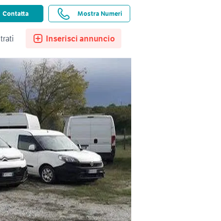
ssistenza
Ricerche salvate
Preferiti
Contatta
Mostra Numeri
trati
Inserisci annuncio