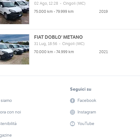
02 Ago, 12:28
-
Cingoli
(MC)
75.000 km - 79.999 km
2019
FIAT DOBLO' METANO
zzo
Orari
31 Lug, 18:56
-
Cingoli
(MC)
tà Bachero, 62011 Cingoli MC,
Lun
08:30 - 13:00 | 15:00 - 19:00
70.000 km - 74.999 km
2021
Mar
08:30 - 13:00 | 15:00 - 19:00
Mappa
Mer
08:30 - 13:00 | 15:00 - 19:00
Gio
08:30 - 13:00 | 15:00 - 19:00
Ven
08:30 - 13:00 | 15:00 - 19:00
web
Seguici su
Sab
08:30 - 13:00 | chiuso
/www.pennaauto.it
Dom
chiuso
 siamo
Facebook
ora con noi
Instagram
tenibilità
YouTube
gazine