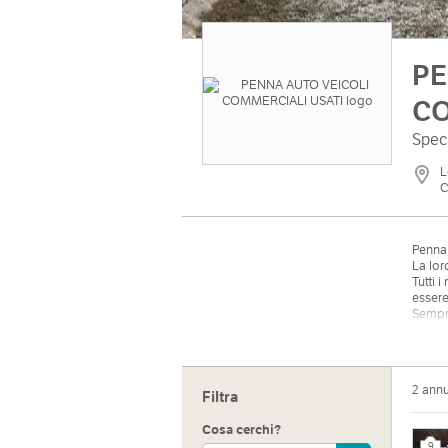
PE
CO
Spec
L
C
Penna 
La lor
Tutti 
essere
Sempre
lavora
2 ann
Filtra
Cosa cerchi?
9