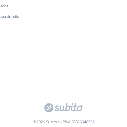
oJobs
pa del sito
© 2026 Subito.it - P.IVA 05526340962