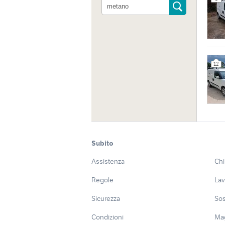
Indiri
12
Locali
Italia
Sito 
Subito
http:/
Assistenza
Chi
Regole
Lav
Sicurezza
Sos
Condizioni
Ma