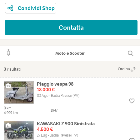
Condividi Shop
Contatta
Moto e Scooter
3
risultati
Ordina
Piaggio vespa 98
13
18.000 €
03 Ago - Badia Pavese (PV)
0 km
1947
4.999 km
KAWASAKI Z 900 Sinistrata
11
4.500 €
27 Lug - Badia Pavese (PV)