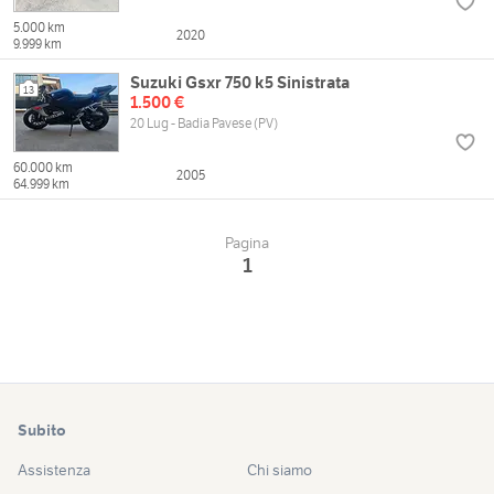
5.000 km
2020
9.999 km
Suzuki Gsxr 750 k5 Sinistrata
13
1.500 €
20 Lug - Badia Pavese (PV)
60.000 km
2005
64.999 km
Pagina
1
Subito
Assistenza
Chi siamo