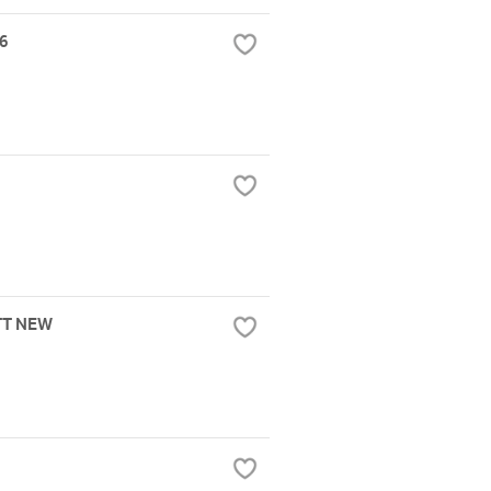
16
 TT NEW