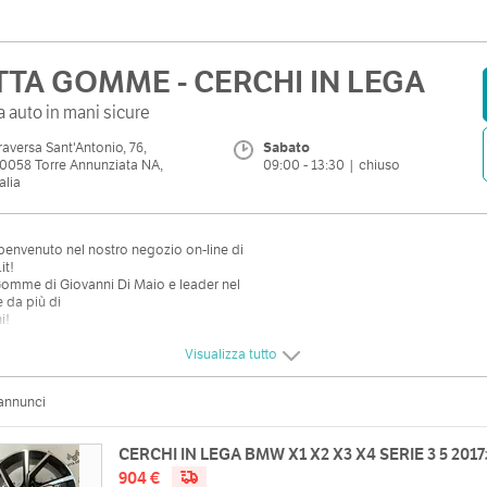
TTA GOMME - CERCHI IN LEGA
a auto in mani sicure
raversa Sant'Antonio, 76,
Sabato
0058 Torre Annunziata NA,
09:00 - 13:30 | chiuso
talia
benvenuto nel nostro negozio on-line di
it!
Gomme di Giovanni Di Maio e leader nel
e da più di
i!
 anche il nostro sito troverai tantissime
e pensate a
Visualizza tutto
per te e potrai effettuare acquisti
amente on-line!
annunci
ettiamo on-line o di persona nella
 sede!
CERCHI IN LEGA BMW X1 X2 X3 X4 SERIE 3 5 201
904 €