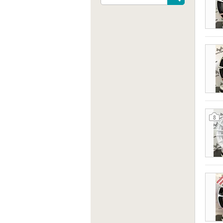
8
Indiri
Traver
Annunz
Sito 