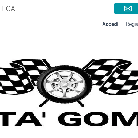
Consigli per la vendita
Negozi e Aziende
Subito per le Aziende
A
 LEGA
Accedi
Regis