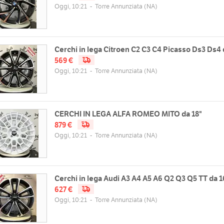
Oggi, 10:21
-
Torre Annunziata
(NA)
Cerchi in lega Citroen C2 C3 C4 Picasso Ds3 Ds4 
569 €
Oggi, 10:21
-
Torre Annunziata
(NA)
CERCHI IN LEGA ALFA ROMEO MITO da 18"
879 €
Oggi, 10:21
-
Torre Annunziata
(NA)
zzo
Orari
sa Sant'Antonio, 76, 80058 Torre
Lun
09:00 19:00 (continuato)
iata NA, Italia
Cerchi in lega Audi A3 A4 A5 A6 Q2 Q3 Q5 TT da 1
Mar
09:00 19:00 (continuato)
Mappa
627 €
Mer
09:00 19:00 (continuato)
Oggi, 10:21
-
Torre Annunziata
(NA)
Gio
09:00 19:00 (continuato)
Ven
09:00 19:00 (continuato)
web