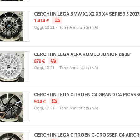
CERCHI IN LEGA BMW X1 X2 X3 X4 SERIE 3 5 201
1.414 €
Oggi, 10:21
-
Torre Annunziata
(NA)
CERCHI IN LEGA ALFA ROMEO JUNIOR da 18"
879 €
Oggi, 10:21
-
Torre Annunziata
(NA)
CERCHI IN LEGA CITROEN C4 GRAND C4 PICASS
904 €
Oggi, 10:21
-
Torre Annunziata
(NA)
CERCHI IN LEGA CITROEN C-CROSSER C4 AIRCR