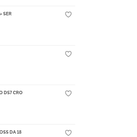
7> SER
O DS7 CRO
OSS DA 18