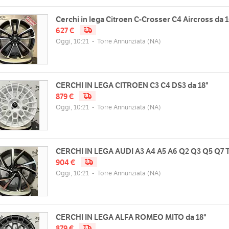
Sab
09:00 - 13:30 | chiuso
/www.cittagomme.it
Dom
chiuso
Cerchi in lega Citroen C-Crosser C4 Aircross da 
627 €
Oggi, 10:21
-
Torre Annunziata
(NA)
CERCHI IN LEGA CITROEN C3 C4 DS3 da 18"
879 €
Oggi, 10:21
-
Torre Annunziata
(NA)
CERCHI IN LEGA AUDI A3 A4 A5 A6 Q2 Q3 Q5 Q7
904 €
Oggi, 10:21
-
Torre Annunziata
(NA)
CERCHI IN LEGA ALFA ROMEO MITO da 18"
879 €