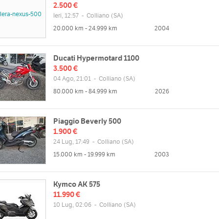
2.500 €
Ieri, 12:57
-
Colliano
(SA)
20.000 km - 24.999 km
2004
Ducati Hypermotard 1100
3.500 €
04 Ago, 21:01
-
Colliano
(SA)
80.000 km - 84.999 km
2026
zzo
Orari
ani Grandi, 22, 84020 Colliano SA,
Lun
09:00 - 13:00 | 16:00 - 20:00
Piaggio Beverly 500
Mar
09:00 - 13:00 | 16:00 - 20:00
1.900 €
Mappa
24 Lug, 17:49
-
Colliano
(SA)
Mer
09:00 - 13:00 | 16:00 - 20:00
15.000 km - 19.999 km
2003
Gio
09:00 - 13:00 | 16:00 - 20:00
Ven
09:00 - 13:00 | 16:00 - 20:00
web
Sab
09:00 - 13:00 | 16:00 - 19:00
/www.motolullo.it
Kymco AK 575
Dom
chiuso
11.990 €
10 Lug, 02:06
-
Colliano
(SA)