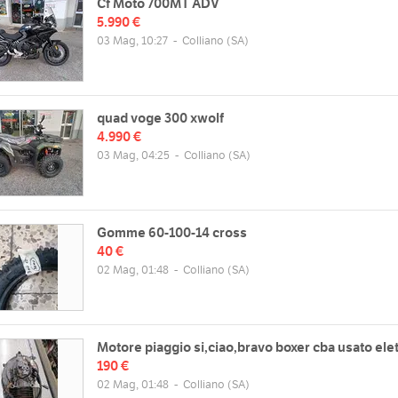
Cf Moto 700MT ADV
5.990 €
03 Mag, 10:27
-
Colliano
(SA)
quad voge 300 xwolf
4.990 €
03 Mag, 04:25
-
Colliano
(SA)
Gomme 60-100-14 cross
40 €
02 Mag, 01:48
-
Colliano
(SA)
Motore piaggio si,ciao,bravo boxer cba usato elet
190 €
02 Mag, 01:48
-
Colliano
(SA)