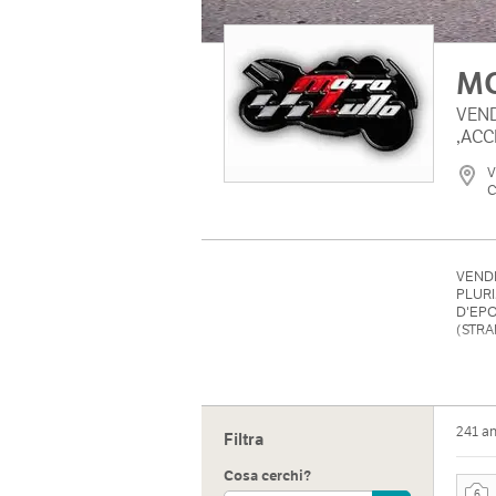
M
VEND
,ACC
V
C
VENDI
PLURI
D'EPO
(STRA
241 a
Filtra
Cosa cerchi?
6