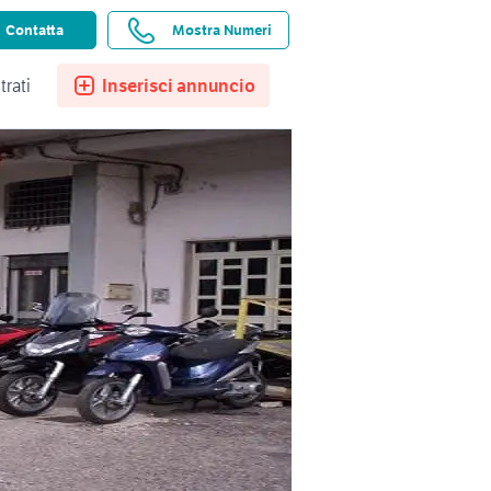
ssistenza
Ricerche salvate
Preferiti
Contatta
Mostra Numeri
trati
Inserisci annuncio