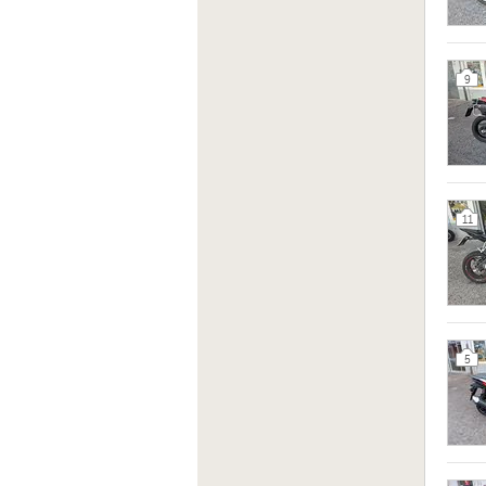
9
11
5