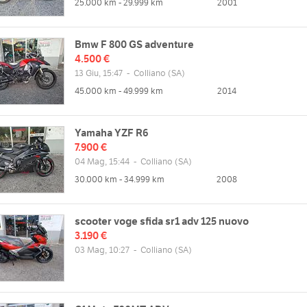
25.000 km - 29.999 km
2001
Bmw F 800 GS adventure
4.500 €
13 Giu, 15:47
-
Colliano
(SA)
45.000 km - 49.999 km
2014
Yamaha YZF R6
7.900 €
04 Mag, 15:44
-
Colliano
(SA)
30.000 km - 34.999 km
2008
scooter voge sfida sr1 adv 125 nuovo
3.190 €
03 Mag, 10:27
-
Colliano
(SA)