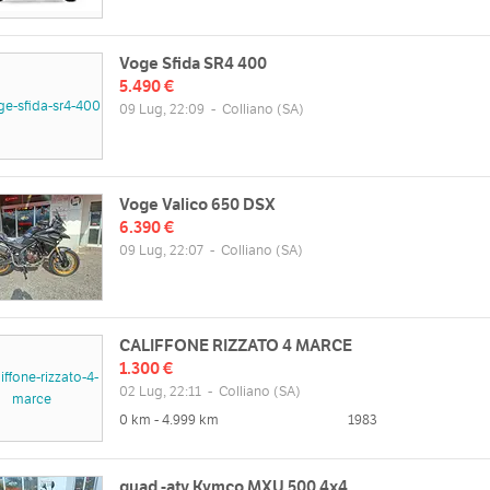
Voge Sfida SR4 400
5.490 €
09 Lug, 22:09
-
Colliano
(SA)
Voge Valico 650 DSX
6.390 €
09 Lug, 22:07
-
Colliano
(SA)
CALIFFONE RIZZATO 4 MARCE
1.300 €
02 Lug, 22:11
-
Colliano
(SA)
0 km - 4.999 km
1983
quad -atv Kymco MXU 500 4x4