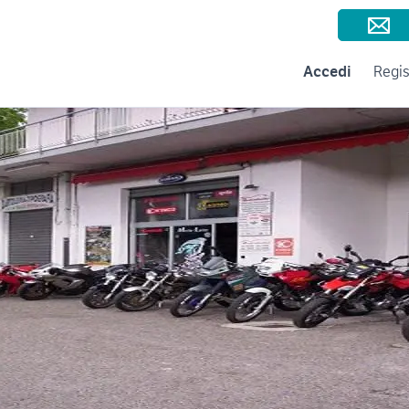
Consigli per la vendita
Negozi e Aziende
Subito per le Aziende
A
Accedi
Regis