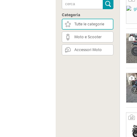
Categoria
Tutte le categorie
Moto e Scooter
11
Accessori Moto
Indiri
Via Pi
Italia
9
Sito 
http:/
10