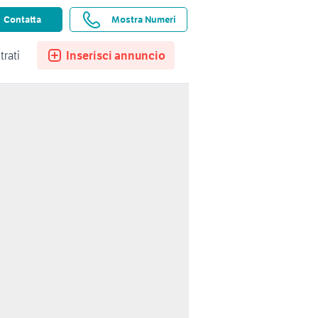
ssistenza
Ricerche salvate
Preferiti
Contatta
Mostra Numeri
trati
Inserisci annuncio