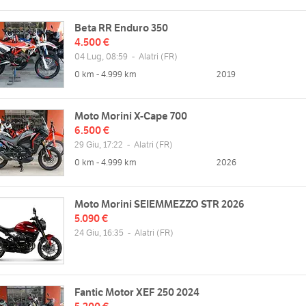
Beta RR Enduro 350
4.500 €
04 Lug, 08:59
-
Alatri
(FR)
0 km - 4.999 km
2019
Moto Morini X-Cape 700
6.500 €
29 Giu, 17:22
-
Alatri
(FR)
0 km - 4.999 km
2026
Moto Morini SEIEMMEZZO STR 2026
5.090 €
24 Giu, 16:35
-
Alatri
(FR)
Fantic Motor XEF 250 2024