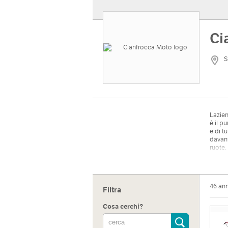
Ci
S
Lazie
è il p
e di t
davant
ruote.
Indiri
46 an
Filtra
S.S. 15
Sito 
Cosa cerchi?
http:/