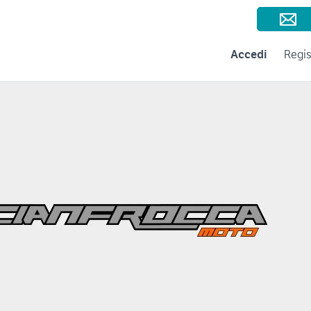
Consigli per la vendita
Negozi e Aziende
Subito per le Aziende
A
Accedi
Regis