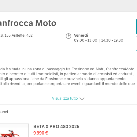
anfrocca Moto
.S. 155 Arillette, 452
Venerdì
09:00 - 13:00 | 14:30 - 19:30
nda è situata in una zona di passaggio tra Frosinone ed Alatri, CianfroccaMoto
unto dincontro di tutti i motociclisti, in particolar modo di crossisti ed enduristi,
utti gli appassionati che da Frosinone e provincia si danno appuntamento
i alla rivendita, per parlare e organizzare eventi riguardanti il mondo delle due
Visualizza tutto
zzo
Orari
nunci
5 Arillette, 452
Lun
09:00 - 13:00 | 14:30 - 19:30
web
BETA X PRO 480 2026
Mar
09:00 - 13:00 | 14:30 - 19:30
/www.cianfroccamoto.it
9.990 €
Mer
09:00 - 13:00 | 14:30 - 19:30