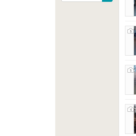
Sito 
http:/
5
5
4