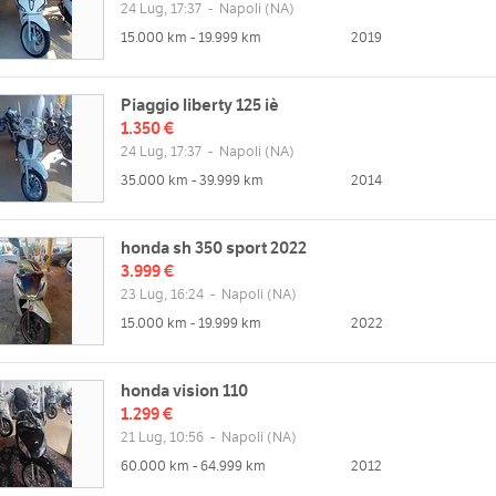
24 Lug, 17:37
-
Napoli
(NA)
Gio
08:30 20:30 (continuato)
15.000 km - 19.999 km
2019
web
Ven
08:30 20:30 (continuato)
/www.autoflavia.com
Sab
08:30 19:00 (continuato)
Dom
Piaggio liberty 125 iè
1.350 €
24 Lug, 17:37
-
Napoli
(NA)
35.000 km - 39.999 km
2014
honda sh 350 sport 2022
3.999 €
23 Lug, 16:24
-
Napoli
(NA)
15.000 km - 19.999 km
2022
honda vision 110
1.299 €
21 Lug, 10:56
-
Napoli
(NA)
60.000 km - 64.999 km
2012