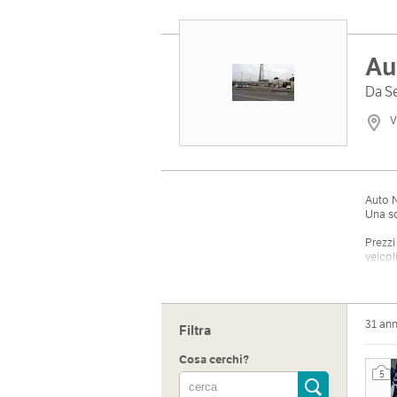
Au
Da S
V
Auto 
Una so
Prezzi
veicol
Indiri
31 an
Filtra
Via de
Cosa cerchi?
5