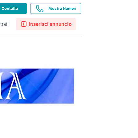
ssistenza
Ricerche salvate
Preferiti
Contatta
Mostra Numeri
trati
Inserisci annuncio