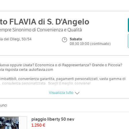
to FLAVIA di S. D'Angelo
empre Sinonimo di Convenienza e Qualità
ia dei Ciliegi, 50/54
Sabato
08:30 19:00 (continuato)
Nuova oppure Usata? Economica o di Rappresentanza? Grande o Piccola?
la risposta certa: autoflavia.com
 imbattibili, convenienza garantita, pagamenti personalizzati, vasta gamma di
i, consulenza personalizzata.. Scegli il meglio, conviene!
Visualizza tutto
zzo
Orari
nunci
i Ciliegi, 50/54
Lun
08:30 - 08:30 | 20:30 - 20:30
Mappa
piaggio liberty 50 nev
Mar
08:30 20:30 (continuato)
1.250 €
Mer
08:30 20:30 (continuato)