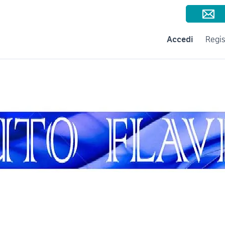
Consigli per la vendita
Negozi e Aziende
Subito per le Aziende
A
Accedi
Regis