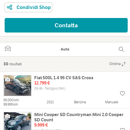
Condividi Shop
Contatta
Auto
30
risultati
Ordina
Fiat 500L 1.4 95 CV S&S Cross
29
12.799 €
09:46 - Terzigno (NA)
95.000 km
2021
Benzina
Manuale
99.999 km
Mini Cooper SD Countryman Mini 2.0 Cooper
20
SD Count
9.999 €