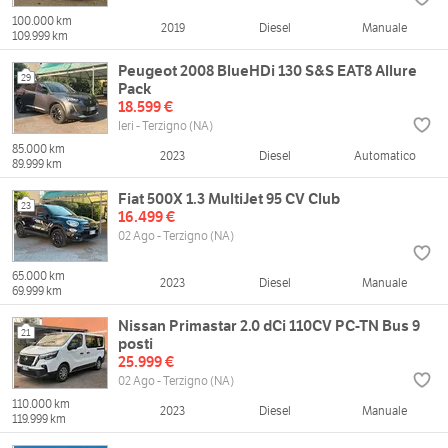
100.000 km
2019
Diesel
Manuale
109.999 km
Peugeot 2008 BlueHDi 130 S&S EAT8 Allure
29
Pack
18.599 €
Ieri - Terzigno (NA)
85.000 km
2023
Diesel
Automatico
89.999 km
Fiat 500X 1.3 MultiJet 95 CV Club
23
16.499 €
02 Ago - Terzigno (NA)
65.000 km
2023
Diesel
Manuale
69.999 km
Nissan Primastar 2.0 dCi 110CV PC-TN Bus 9
21
posti
25.999 €
02 Ago - Terzigno (NA)
110.000 km
2023
Diesel
Manuale
119.999 km