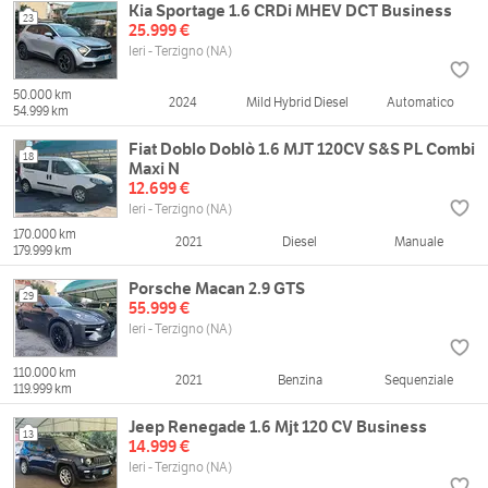
Kia Sportage 1.6 CRDi MHEV DCT Business
23
25.999 €
Ieri - Terzigno (NA)
50.000 km
2024
Mild Hybrid Diesel
Automatico
54.999 km
Fiat Doblo Doblò 1.6 MJT 120CV S&S PL Combi
18
Maxi N
12.699 €
Ieri - Terzigno (NA)
170.000 km
2021
Diesel
Manuale
179.999 km
Porsche Macan 2.9 GTS
29
55.999 €
Ieri - Terzigno (NA)
110.000 km
2021
Benzina
Sequenziale
119.999 km
Jeep Renegade 1.6 Mjt 120 CV Business
13
14.999 €
Ieri - Terzigno (NA)