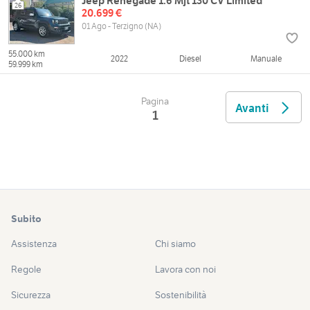
Jeep Renegade 1.6 Mjt 130 CV Limited
26
20.699 €
01 Ago - Terzigno (NA)
55.000 km
2022
Diesel
Manuale
59.999 km
Pagina
Avanti
1
Subito
Assistenza
Chi siamo
Regole
Lavora con noi
Sicurezza
Sostenibilità