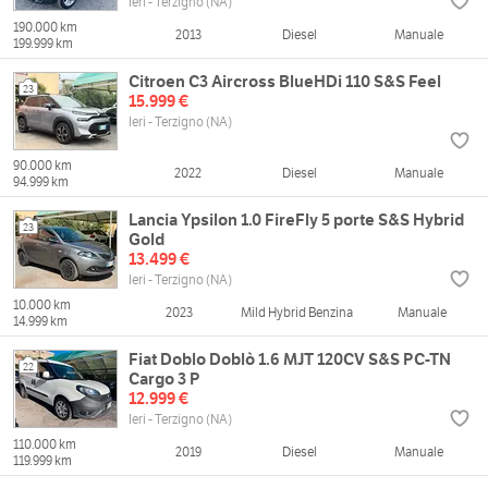
Ieri - Terzigno (NA)
190.000 km
2013
Diesel
Manuale
199.999 km
Citroen C3 Aircross BlueHDi 110 S&S Feel
23
15.999 €
Ieri - Terzigno (NA)
90.000 km
2022
Diesel
Manuale
94.999 km
Lancia Ypsilon 1.0 FireFly 5 porte S&S Hybrid
23
Gold
13.499 €
Ieri - Terzigno (NA)
10.000 km
2023
Mild Hybrid Benzina
Manuale
14.999 km
Fiat Doblo Doblò 1.6 MJT 120CV S&S PC-TN
22
Cargo 3 P
12.999 €
Ieri - Terzigno (NA)
110.000 km
2019
Diesel
Manuale
119.999 km