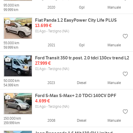
95.000 km
2020
Gpl
Manuale
99.999 km
Fiat Panda 1.2 EasyPower City Life PLUS
19
13.699 €
01 Ago - Terzigno (NA)
55.000 km
2021
Gpl
Manuale
59.999 km
Ford Transit 350 tr.post. 2.0 tdci 130cv trend L2
26
27.999 €
01 Ago - Terzigno (NA)
50.000 km
2023
Diesel
Manuale
54.999 km
Ford S-Max S-Max+ 2.0 TDCi 140CV DPF
19
4.699 €
01 Ago - Terzigno (NA)
150.000 km
2008
Diesel
Manuale
159.999 km