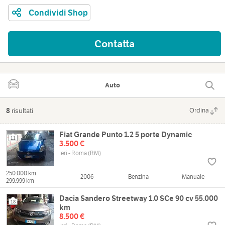
Condividi Shop
Contatta
Auto
8
risultati
Ordina
Fiat Grande Punto 1.2 5 porte Dynamic
11
3.500 €
Ieri - Roma (RM)
250.000 km
2006
Benzina
Manuale
299.999 km
Dacia Sandero Streetway 1.0 SCe 90 cv 55.000
18
km
8.500 €