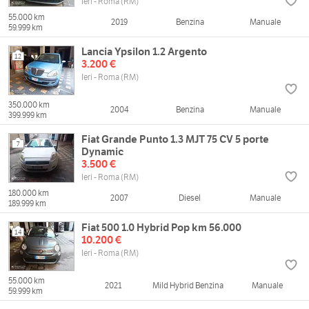
Ieri - Roma (RM)
55.000 km
2019
Benzina
Manuale
59.999 km
Lancia Ypsilon 1.2 Argento
12
3.200 €
Ieri - Roma (RM)
350.000 km
2004
Benzina
Manuale
399.999 km
Fiat Grande Punto 1.3 MJT 75 CV 5 porte
7
Dynamic
3.500 €
Ieri - Roma (RM)
180.000 km
2007
Diesel
Manuale
189.999 km
Fiat 500 1.0 Hybrid Pop km 56.000
14
10.200 €
Ieri - Roma (RM)
55.000 km
2021
Mild Hybrid Benzina
Manuale
59.999 km