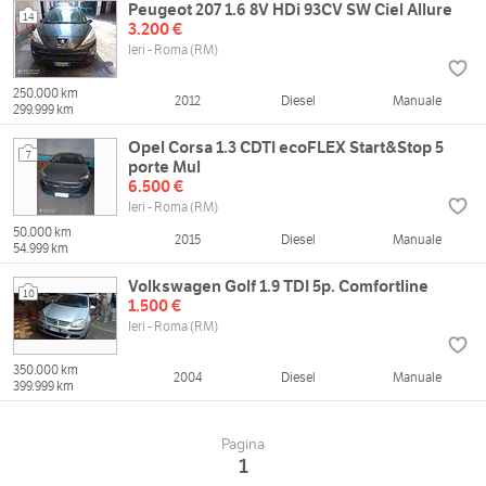
Peugeot 207 1.6 8V HDi 93CV SW Ciel Allure
14
3.200 €
Ieri - Roma (RM)
250.000 km
2012
Diesel
Manuale
299.999 km
Opel Corsa 1.3 CDTI ecoFLEX Start&Stop 5
7
porte Mul
6.500 €
Ieri - Roma (RM)
50.000 km
2015
Diesel
Manuale
54.999 km
Volkswagen Golf 1.9 TDI 5p. Comfortline
10
1.500 €
Ieri - Roma (RM)
350.000 km
2004
Diesel
Manuale
399.999 km
Pagina
1