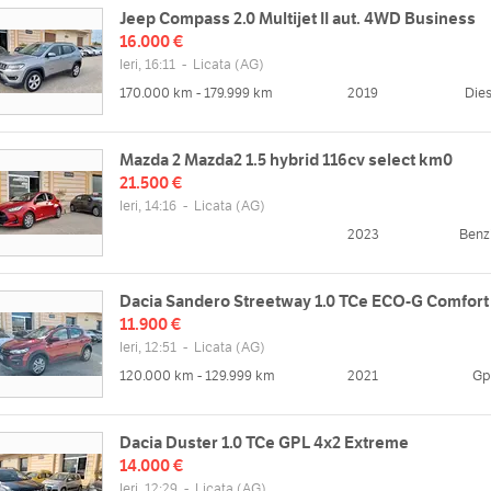
Jeep Compass 2.0 Multijet II aut. 4WD Business
16.000 €
Ieri, 16:11
-
Licata
(AG)
170.000 km - 179.999 km
2019
Dies
Mazda 2 Mazda2 1.5 hybrid 116cv select km0
21.500 €
Ieri, 14:16
-
Licata
(AG)
2023
Benz
Dacia Sandero Streetway 1.0 TCe ECO-G Comfort
11.900 €
Ieri, 12:51
-
Licata
(AG)
120.000 km - 129.999 km
2021
Gp
Dacia Duster 1.0 TCe GPL 4x2 Extreme
14.000 €
Ieri, 12:29
-
Licata
(AG)