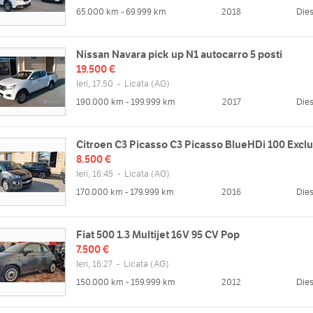
65.000 km - 69.999 km
2018
Dies
Nissan Navara pick up N1 autocarro 5 posti
19.500 €
Ieri, 17:50
-
Licata
(AG)
190.000 km - 199.999 km
2017
Dies
Citroen C3 Picasso C3 Picasso BlueHDi 100 Exclu
8.500 €
Ieri, 16:45
-
Licata
(AG)
170.000 km - 179.999 km
2016
Dies
Fiat 500 1.3 Multijet 16V 95 CV Pop
7.500 €
Ieri, 16:27
-
Licata
(AG)
150.000 km - 159.999 km
2012
Dies