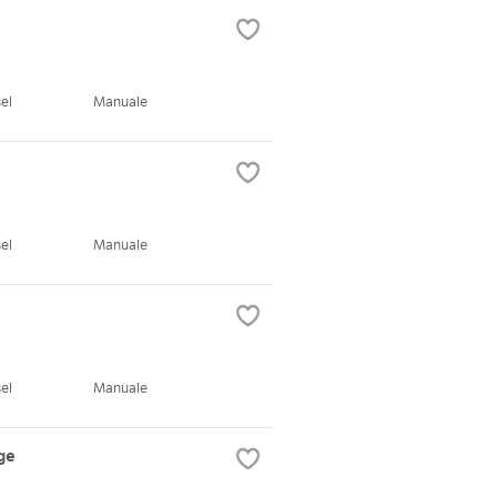
el
Manuale
el
Manuale
el
Manuale
ge