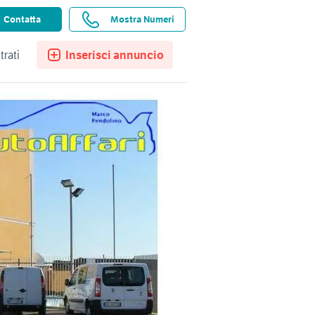
ssistenza
Ricerche salvate
Preferiti
Contatta
Mostra Numeri
trati
Inserisci annuncio