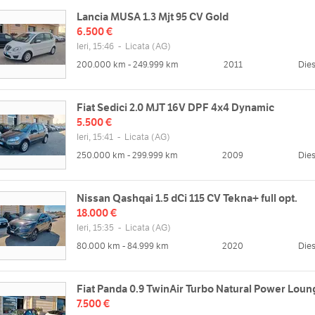
Lancia MUSA 1.3 Mjt 95 CV Gold
6.500 €
Ieri, 15:46
-
Licata
(AG)
200.000 km - 249.999 km
2011
Dies
Fiat Sedici 2.0 MJT 16V DPF 4x4 Dynamic
5.500 €
Ieri, 15:41
-
Licata
(AG)
250.000 km - 299.999 km
2009
Dies
Nissan Qashqai 1.5 dCi 115 CV Tekna+ full opt.
18.000 €
Ieri, 15:35
-
Licata
(AG)
80.000 km - 84.999 km
2020
Dies
Fiat Panda 0.9 TwinAir Turbo Natural Power Loun
7.500 €