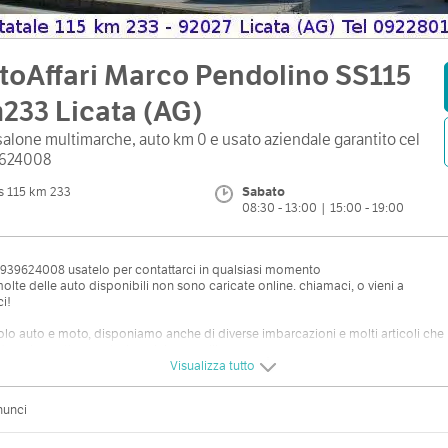
toAffari Marco Pendolino SS115
233 Licata (AG)
alone multimarche, auto km 0 e usato aziendale garantito cel
624008
s 115 km 233
Sabato
08:30 - 13:00 | 15:00 - 19:00
939624008 usatelo per contattarci in qualsiasi momento
molte delle auto disponibili non sono caricate online. chiamaci, o vieni a
ci!
lo auto e moto, disponiamo anche di diverse imbarcazioni e molti articoli che
dano la nautica, motori marini e carrelli.
Visualizza tutto
gamma di auto, autocarri N1 e veicoli commerciali con doppia alimentazione
na e GPL - METANO.
nunci
upiamo inoltre di elaborazioni e rimappature personalizzate per subaru
a mitsubishi lancer evolution toyota GT86 e subaru BRZ