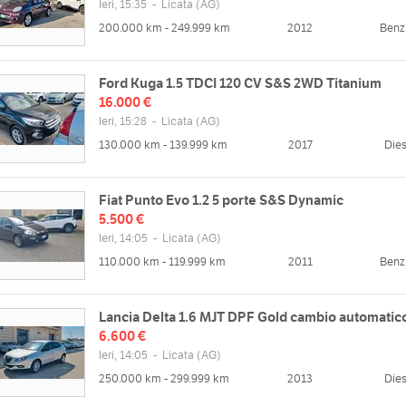
Ieri, 15:35
-
Licata
(AG)
200.000 km - 249.999 km
2012
Benz
Ford Kuga 1.5 TDCI 120 CV S&S 2WD Titanium
16.000 €
Ieri, 15:28
-
Licata
(AG)
130.000 km - 139.999 km
2017
Dies
Fiat Punto Evo 1.2 5 porte S&S Dynamic
5.500 €
Ieri, 14:05
-
Licata
(AG)
110.000 km - 119.999 km
2011
Benz
Lancia Delta 1.6 MJT DPF Gold cambio automatic
6.600 €
Ieri, 14:05
-
Licata
(AG)
250.000 km - 299.999 km
2013
Dies