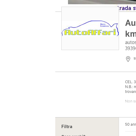
Au
km
autos
3939
s
CEL. 3
N.B.: 
trovar
Non so
riguar
Vasta 
benzi
50 an
Filtra
Ci occ
imprez