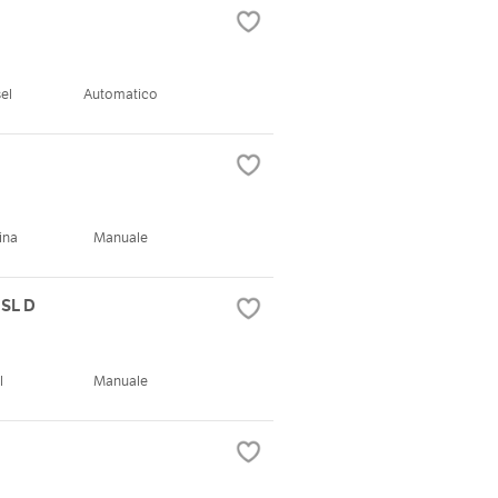
el
Automatico
ina
Manuale
 SL D
l
Manuale