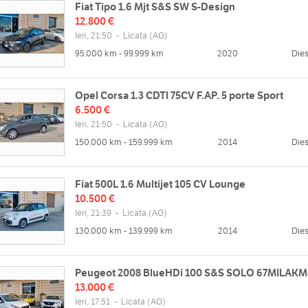
Fiat Tipo 1.6 Mjt S&S SW S-Design
ntattarci via email info@auto-affari.eu oppure Tel. 3939624008
12.800 €
Ieri, 21:50
-
Licata
(AG)
viamo a Licata (AG) sulla Strada Statale 115 al km 233.
95.000 km - 99.999 km
2020
Dies
zzo
Orari
Opel Corsa 1.3 CDTI 75CV F.AP. 5 porte Sport
5 km 233
6.500 €
Lun
08:30 - 13:00 | 15:00 - 19:30
web
Ieri, 21:50
-
Licata
(AG)
Mar
08:30 - 13:00 | 14:30 - 19:30
/www.auto-affari.eu
150.000 km - 159.999 km
2014
Dies
Mer
08:30 - 13:00 | 14:30 - 19:30
Gio
08:30 - 13:00 | 14:30 - 19:30
Ven
08:30 - 13:00 | 14:30 - 19:30
Fiat 500L 1.6 Multijet 105 CV Lounge
Sab
08:30 - 13:00 | 15:00 - 19:00
10.500 €
Ieri, 21:39
-
Licata
(AG)
Dom
130.000 km - 139.999 km
2014
Dies
Peugeot 2008 BlueHDi 100 S&S SOLO 67MILAKM
13.000 €
Ieri, 17:51
-
Licata
(AG)