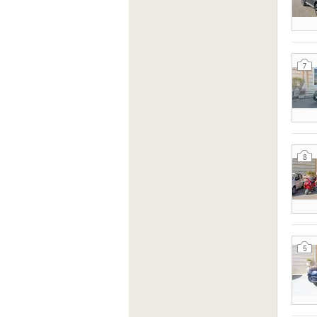
7
8
5