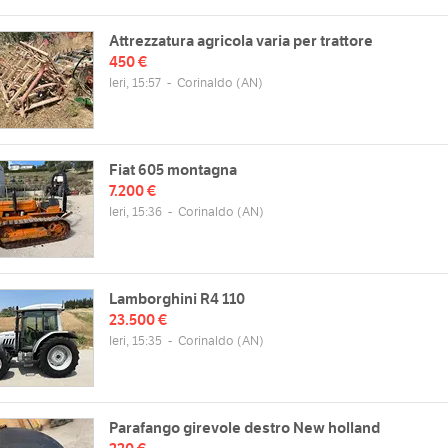
Attrezzatura agricola varia per trattore
450 €
Ieri, 15:57
-
Corinaldo
(AN)
Fiat 605 montagna
7.200 €
Ieri, 15:36
-
Corinaldo
(AN)
Lamborghini R4 110
23.500 €
Ieri, 15:35
-
Corinaldo
(AN)
Parafango girevole destro New holland