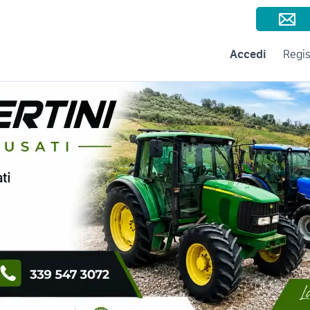
Consigli per la vendita
Negozi e Aziende
Subito per le Aziende
A
Accedi
Regis