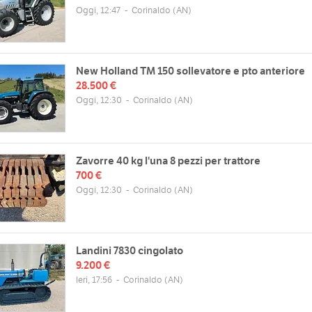
Oggi, 12:47
-
Corinaldo
(AN)
New Holland TM 150 sollevatore e pto anteriore
28.500 €
Oggi, 12:30
-
Corinaldo
(AN)
Zavorre 40 kg l'una 8 pezzi per trattore
700 €
Oggi, 12:30
-
Corinaldo
(AN)
Landini 7830 cingolato
9.200 €
Ieri, 17:56
-
Corinaldo
(AN)