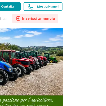
ssistenza
Ricerche salvate
Preferiti
Contatta
Mostra Numeri
trati
Inserisci annuncio