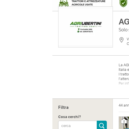
AG
Solo
V
C
La AGR
Italia
I trat
l'atte
Per in
44 an
Filtra
Cosa cerchi?
8