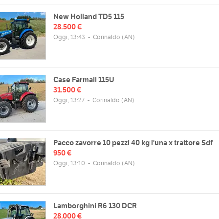
New Holland TD5 115
28.500 €
Oggi, 13:43
-
Corinaldo
(AN)
Case Farmall 115U
31.500 €
Oggi, 13:27
-
Corinaldo
(AN)
Pacco zavorre 10 pezzi 40 kg l'una x trattore Sdf
950 €
Oggi, 13:10
-
Corinaldo
(AN)
Lamborghini R6 130 DCR
28.000 €