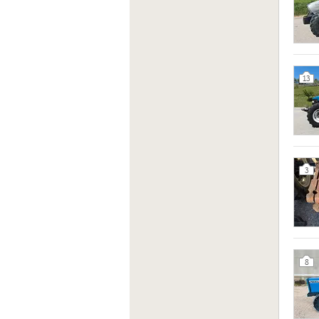
13
3
8