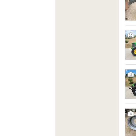
10
11
4