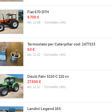
Fiat 670 DTH
9.700 €
Ieri, 12:58
-
Corinaldo
(AN)
Termostato per Caterpillar cod: 2477133
60 €
Ieri, 12:12
-
Corinaldo
(AN)
Deutz Fahr 5110 C 110 cv
27.500 €
Ieri, 12:12
-
Corinaldo
(AN)
Landini Legend 165