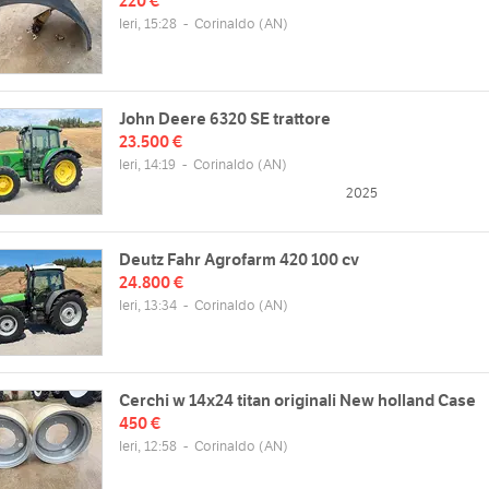
220 €
Ieri, 15:28
-
Corinaldo
(AN)
John Deere 6320 SE trattore
23.500 €
Ieri, 14:19
-
Corinaldo
(AN)
2025
Deutz Fahr Agrofarm 420 100 cv
24.800 €
Ieri, 13:34
-
Corinaldo
(AN)
Cerchi w 14x24 titan originali New holland Case
450 €
Ieri, 12:58
-
Corinaldo
(AN)