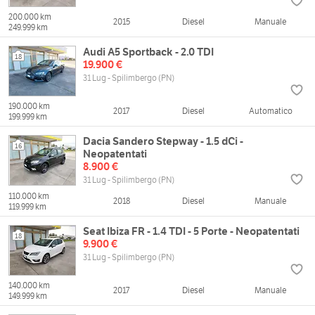
200.000 km
2015
Diesel
Manuale
249.999 km
Audi A5 Sportback - 2.0 TDI
18
19.900 €
31 Lug - Spilimbergo (PN)
190.000 km
2017
Diesel
Automatico
199.999 km
Dacia Sandero Stepway - 1.5 dCi -
16
Neopatentati
8.900 €
31 Lug - Spilimbergo (PN)
110.000 km
2018
Diesel
Manuale
119.999 km
Seat Ibiza FR - 1.4 TDI - 5 Porte - Neopatentati
18
9.900 €
31 Lug - Spilimbergo (PN)
140.000 km
2017
Diesel
Manuale
149.999 km