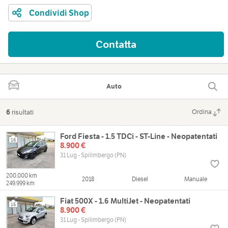
Condividi Shop
Contatta
Auto
6
risultati
Ordina
Ford Fiesta - 1.5 TDCi - ST-Line - Neopatentati
16
8.900 €
31 Lug - Spilimbergo (PN)
200.000 km
2018
Diesel
Manuale
249.999 km
Fiat 500X - 1.6 MultiJet - Neopatentati
15
8.900 €
31 Lug - Spilimbergo (PN)