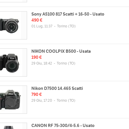
Sony A5100 817 Scatti + 16-50 - Usato
490 €
01 Lug, 11:37
-
Torino
(TO)
NIKON COOLPIX B500 - Usata
190 €
29 Giu, 18:42
-
Torino
(TO)
Nikon D7500 14.465 Scatti
790 €
29 Giu, 17:20
-
Torino
(TO)
CANON RF 75-300/4-5.6 - Usato