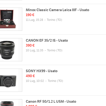
/www.mcdigital.it
Dom
chiuso
Minox Classic Camera Leica IIIF - Usato
190 €
11 Lug, 15:28
-
Torino
(TO)
CANON EF 35/2 IS - Usato
390 €
10 Lug, 11:35
-
Torino
(TO)
SONY HX99 - Usato
490 €
10 Lug, 10:02
-
Torino
(TO)
Canon RF 50/1.2 L USM - Usato