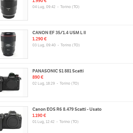
1.990 €
04 Lug, 09:42
-
Torino
(TO)
CANON EF 35/1.4 USM L II
1.290 €
03 Lug, 09:40
-
Torino
(TO)
PANASONIC S1 881 Scatti
890 €
02 Lug, 18:29
-
Torino
(TO)
Canon EOS R6 8.479 Scatti - Usato
1.190 €
01 Lug, 12:42
-
Torino
(TO)