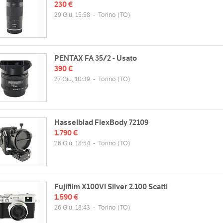
230 €
29 Giu, 15:58
-
Torino
(TO)
PENTAX FA 35/2 - Usato
390 €
27 Giu, 10:39
-
Torino
(TO)
Hasselblad FlexBody 72109
1.790 €
26 Giu, 18:54
-
Torino
(TO)
Fujifilm X100VI Silver 2.100 Scatti
1.590 €
26 Giu, 18:43
-
Torino
(TO)