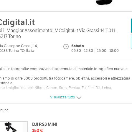
digital.it
i il Maggior Assortimento! MCdigital.it Via Grassi 14 T.011-
217 Torino
ia Giuseppe Grassi, 14,
Sabato
0138 Torino TO, Italia
09:30 - 12:30 | 15:00 - 18:00
listi in fotografia: compra/vendita/permuta di materiale fotografico nuovo e
iamo di oltre 5000 prodotti, tra fotocamere, obiettivi, accessori e attrezzatura
sionale.
amo i migliori marchi: Nikon, Canon, Sony, Pentax, Fujifilm, DJI, Leica,
nic, Profoto, Olympus, Sigma, Tamron e molti altri.
Visualizza tutto
mo anche il servizio di noleggio di fotocamere e ottiche per ogni esigenza.
nnunci
chi qualità, convenienza e competenza, siamo il negozio giusto per te!
DJI RS3 MINI
150 €