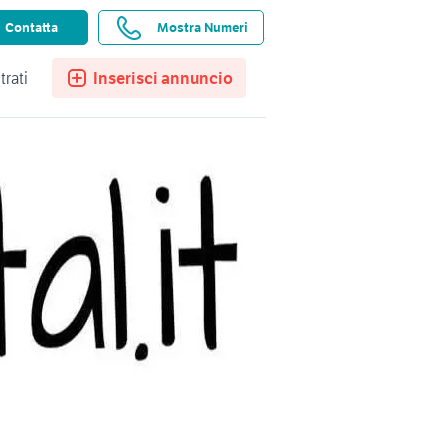
ssistenza
Ricerche salvate
Preferiti
Contatta
Mostra Numeri
trati
Inserisci annuncio