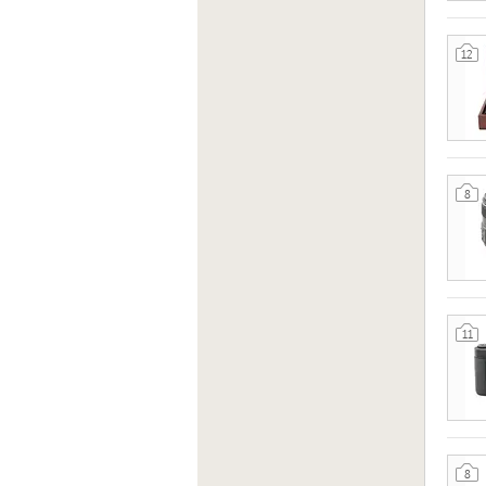
http:/
12
8
11
8