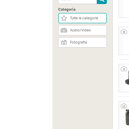
Categoria
Tutte le categorie
Audio/Video
8
Fotografia
9
Indiri
Via Gi
TO, Ita
13
Sito 