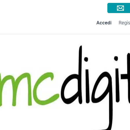
Consigli per la vendita
Negozi e Aziende
Subito per le Aziende
A
Accedi
Regis