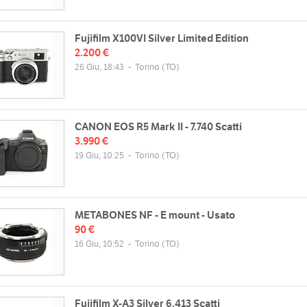
Fujifilm X100VI Silver Limited Edition
2.200 €
26 Giu, 18:43
-
Torino
(TO)
CANON EOS R5 Mark II - 7.740 Scatti
3.990 €
19 Giu, 10:25
-
Torino
(TO)
METABONES NF - E mount - Usato
90 €
16 Giu, 10:52
-
Torino
(TO)
Fujifilm X-A3 Silver 6.413 Scatti