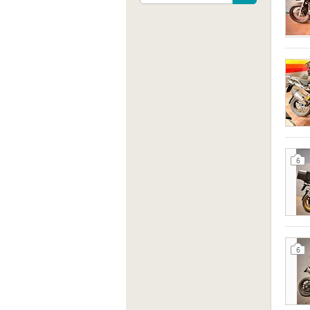
Indiri
Via d
Italia
6
Sito 
http:
6