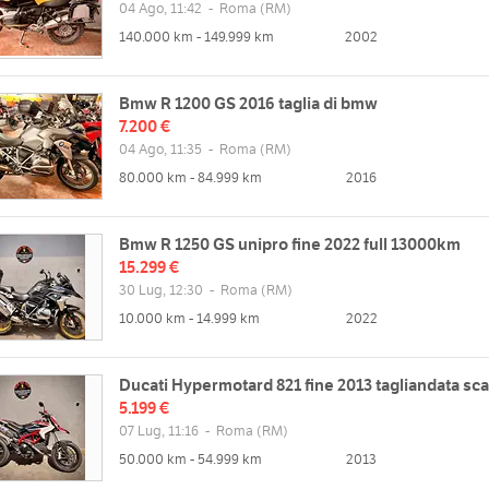
04 Ago, 11:42
-
Roma
(RM)
140.000 km - 149.999 km
2002
Bmw R 1200 GS 2016 taglia di bmw
7.200 €
04 Ago, 11:35
-
Roma
(RM)
80.000 km - 84.999 km
2016
zzo
Orari
i Boccea, 414, 00167 Roma RM,
Lun
09:30 17:30 (continuato)
Bmw R 1250 GS unipro fine 2022 full 13000km
Mar
09:30 17:30 (continuato)
Mappa
15.299 €
Mer
09:30 17:30 (continuato)
30 Lug, 12:30
-
Roma
(RM)
Gio
09:30 17:30 (continuato)
10.000 km - 14.999 km
2022
Ven
09:30 17:30 (continuato)
web
Sab
09:00 - 12:00 | chiuso
//WWW.KILLERBIKEGARAGE.IT
Ducati Hypermotard 821 fine 2013 tagliandata sca
Dom
chiuso
5.199 €
07 Lug, 11:16
-
Roma
(RM)
50.000 km - 54.999 km
2013