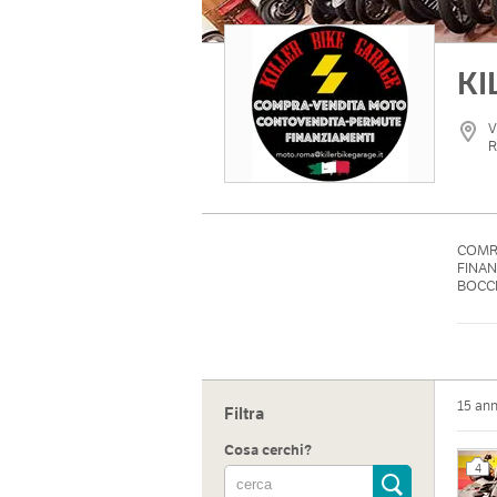
KI
V
R
COMRA
FINAN
BOCCE
15 an
Filtra
Cosa cerchi?
4