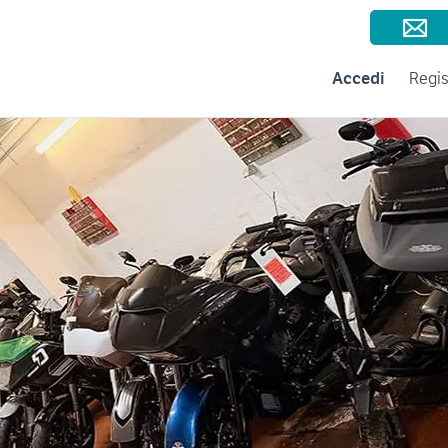
Consigli per la vendita
Negozi e Aziende
Subito per le Aziende
A
Accedi
Regis