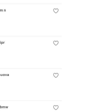
km n
ipr
nuova
a bmw