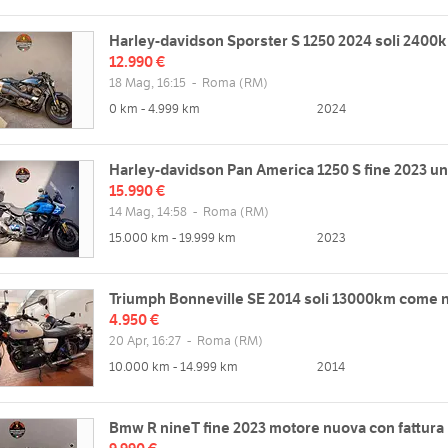
Harley-davidson Sporster S 1250 2024 soli 2400
12.990 €
18 Mag, 16:15
-
Roma
(RM)
0 km - 4.999 km
2024
Harley-davidson Pan America 1250 S fine 2023 un
15.990 €
14 Mag, 14:58
-
Roma
(RM)
15.000 km - 19.999 km
2023
Triumph Bonneville SE 2014 soli 13000km come 
4.950 €
20 Apr, 16:27
-
Roma
(RM)
10.000 km - 14.999 km
2014
Bmw R nineT fine 2023 motore nuova con fattur