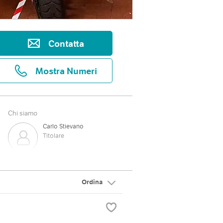
Contatta
Mostra Numeri
Chi siamo
Carlo Stievano
Titolare
Giancarlo Schiavulli
Responsabile Service
Ordina