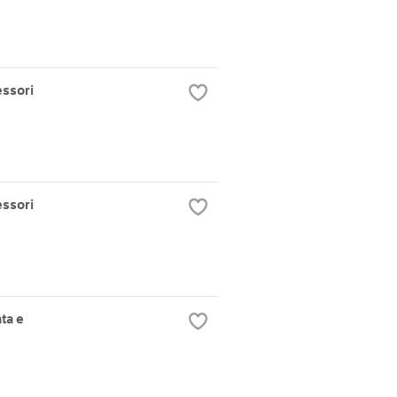
essori
essori
ta e