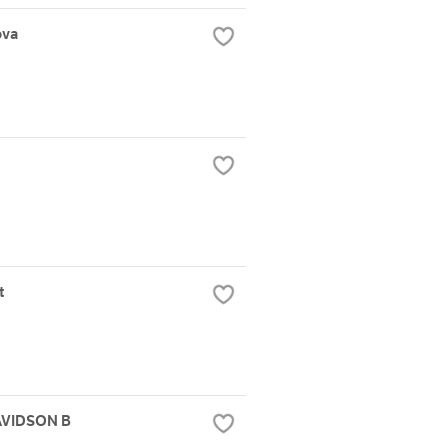
ova
t
AVIDSON B