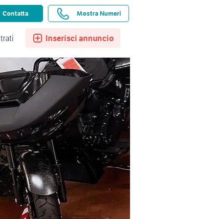
ssistenza
Ricerche salvate
Preferiti
Contatta
Mostra Numeri
trati
Inserisci annuncio