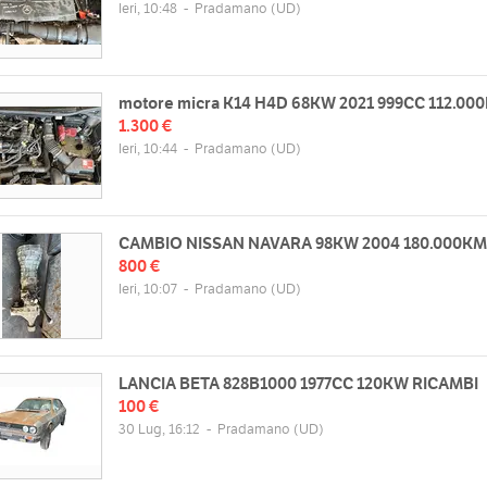
Ieri, 10:48
-
Pradamano
(UD)
motore micra K14 H4D 68KW 2021 999CC 112.00
1.300 €
Ieri, 10:44
-
Pradamano
(UD)
zzo
Orari
CAMBIO NISSAN NAVARA 98KW 2004 180.000KM
azionale, 100, 33040 Pradamano
800 €
Lun
lia
Ieri, 10:07
-
Pradamano
(UD)
Mar
Mappa
Mer
Gio
Ven
LANCIA BETA 828B1000 1977CC 120KW RICAMBI
web
100 €
Sab
chiuso
/www.del-frate.it
30 Lug, 16:12
-
Pradamano
(UD)
Dom
chiuso