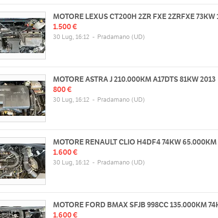
MOTORE LEXUS CT200H 2ZR FXE 2ZRFXE 73KW 
1.500 €
30 Lug, 16:12
-
Pradamano
(UD)
MOTORE ASTRA J 210.000KM A17DTS 81KW 2013
800 €
30 Lug, 16:12
-
Pradamano
(UD)
MOTORE RENAULT CLIO H4DF4 74KW 65.000KM 
1.600 €
30 Lug, 16:12
-
Pradamano
(UD)
MOTORE FORD BMAX SFJB 998CC 135.000KM 7
1.600 €