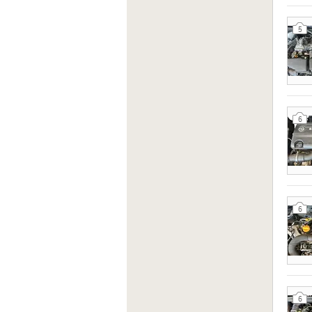
5
6
6
6