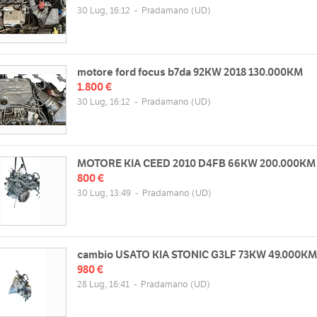
30 Lug, 16:12
-
Pradamano
(UD)
motore ford focus b7da 92KW 2018 130.000KM
1.800 €
30 Lug, 16:12
-
Pradamano
(UD)
MOTORE KIA CEED 2010 D4FB 66KW 200.000KM
800 €
30 Lug, 13:49
-
Pradamano
(UD)
cambio USATO KIA STONIC G3LF 73KW 49.000KM
980 €
28 Lug, 16:41
-
Pradamano
(UD)