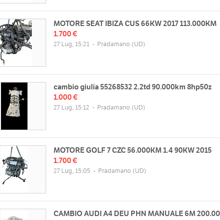
MOTORE SEAT IBIZA CUS 66KW 2017 113.000KM
1.700 €
27 Lug, 15:21
-
Pradamano
(UD)
cambio giulia 55268532 2.2td 90.000km 8hp50z
1.000 €
27 Lug, 15:12
-
Pradamano
(UD)
MOTORE GOLF 7 CZC 56.000KM 1.4 90KW 2015
1.700 €
27 Lug, 15:05
-
Pradamano
(UD)
CAMBIO AUDI A4 DEU PHN MANUALE 6M 200.0