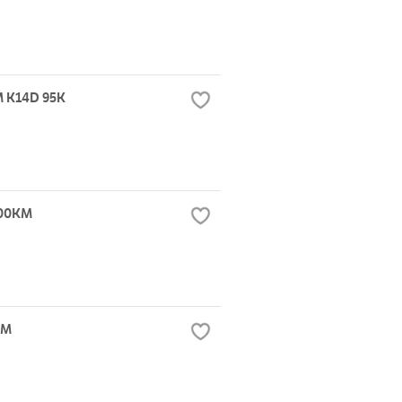
 K14D 95K
000KM
KM