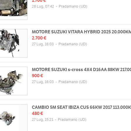
1.700 €
28 Lug, 07:42
-
Pradamano
(UD)
MOTORE SUZUKI VITARA HYBRID 2025 20.000KM
2.700 €
27 Lug, 16:03
-
Pradamano
(UD)
MOTORE SUZUKI s-cross 4X4 D16AA 88KW 217.
900 €
27 Lug, 16:03
-
Pradamano
(UD)
CAMBIO 5M SEAT IBIZA CUS 66KW 2017 113.000
480 €
27 Lug, 15:21
-
Pradamano
(UD)