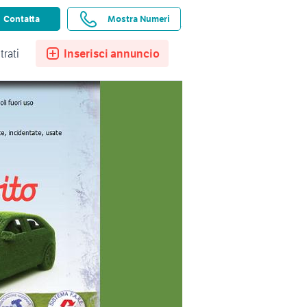
ssistenza
Ricerche salvate
Preferiti
Contatta
Mostra Numeri
trati
Inserisci annuncio