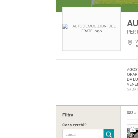
AU
PER 
V
P
AGOST
ORARI
DA LU
VENER
SABA
richi
883 a
Filtra
Cosa cerchi?
6