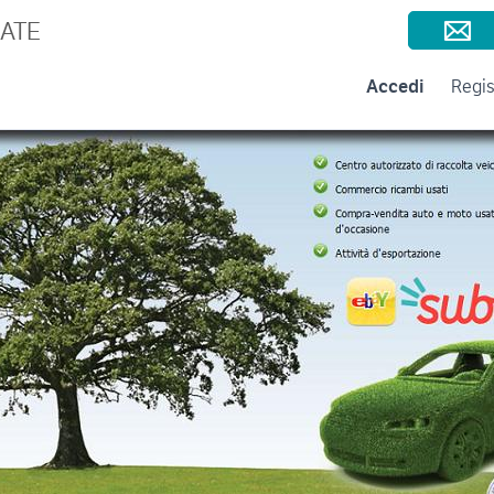
Consigli per la vendita
Negozi e Aziende
Subito per le Aziende
A
RATE
Accedi
Regis