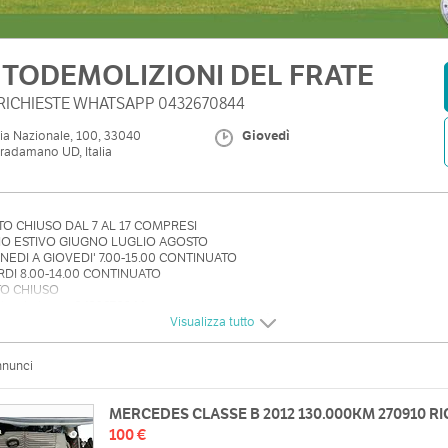
TODEMOLIZIONI DEL FRATE
RICHIESTE WHATSAPP 0432670844
ia Nazionale, 100, 33040
Giovedì
radamano UD, Italia
O CHIUSO DAL 7 AL 17 COMPRESI
O ESTIVO GIUGNO LUGLIO AGOSTO
NEDI A GIOVEDI' 7.00-15.00 CONTINUATO
DI 8.00-14.00 CONTINUATO
TO CHIUSO
este whatsapp 0432670844
Visualizza tutto
nnunci
MERCEDES CLASSE B 2012 130.000KM 270910 R
100 €