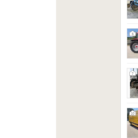
6
7
10