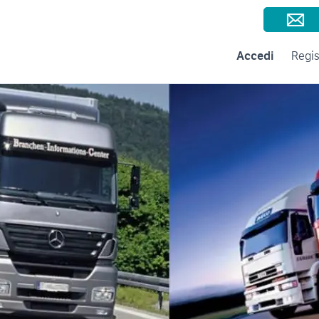
Consigli per la vendita
Negozi e Aziende
Subito per le Aziende
A
Accedi
Regis