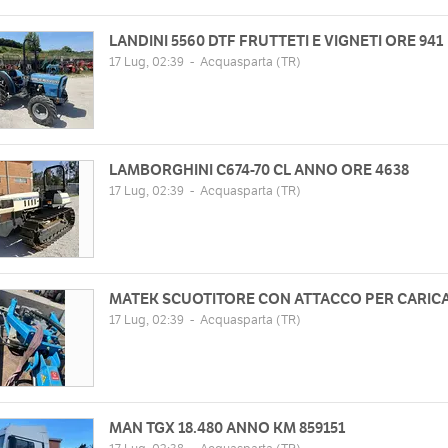
LANDINI 5560 DTF FRUTTETI E VIGNETI ORE 941
17 Lug, 02:39
-
Acquasparta
(TR)
LAMBORGHINI C674-70 CL ANNO ORE 4638
17 Lug, 02:39
-
Acquasparta
(TR)
MATEK SCUOTITORE CON ATTACCO PER CARIC
17 Lug, 02:39
-
Acquasparta
(TR)
MAN TGX 18.480 ANNO KM 859151