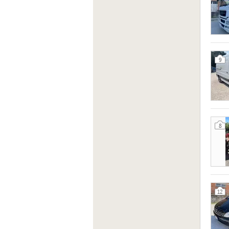
9
8
12