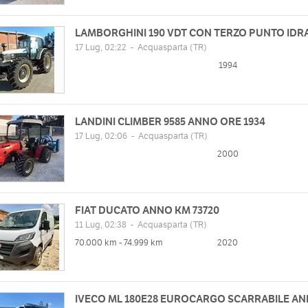
LAMBORGHINI 190 VDT CON TERZO PUNTO IDRA
17 Lug, 02:22
-
Acquasparta
(TR)
1994
LANDINI CLIMBER 9585 ANNO ORE 1934
17 Lug, 02:06
-
Acquasparta
(TR)
2000
FIAT DUCATO ANNO KM 73720
11 Lug, 02:38
-
Acquasparta
(TR)
70.000 km - 74.999 km
2020
IVECO ML 180E28 EUROCARGO SCARRABILE AN