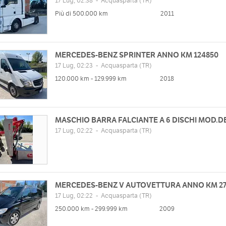
17 Lug, 02:38
-
Acquasparta
(TR)
Più di 500.000 km
2011
MERCEDES-BENZ SPRINTER ANNO KM 124850
17 Lug, 02:23
-
Acquasparta
(TR)
120.000 km - 129.999 km
2018
MASCHIO BARRA FALCIANTE A 6 DISCHI MOD.
17 Lug, 02:22
-
Acquasparta
(TR)
MERCEDES-BENZ V AUTOVETTURA ANNO KM 27
17 Lug, 02:22
-
Acquasparta
(TR)
250.000 km - 299.999 km
2009