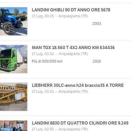
LANDINI GHIBLI 90 DT ANNO ORE 5678
17 Lug, 03:25
-
Acquasparta
(TR)
2003
MAN TGX 18.560 T 4X2 ANNO KM 634436
17 Lug, 03:10
-
Acquasparta
(TR)
Più di 500.000 km
2016
LIEBHERR 30LC-anno h24 braccio35 A TORRE
17 Lug, 03:10
-
Acquasparta
(TR)
LANDINI 8830 DT QUATTRO CILINDRI ORE 9.249
17 Lug, 02:55
-
Acquasparta
(TR)