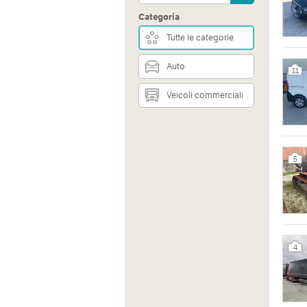
Categoria
Tutte le categorie
Auto
11
Veicoli commerciali
Indiri
ZONA 
Sito 
5
http:/
4