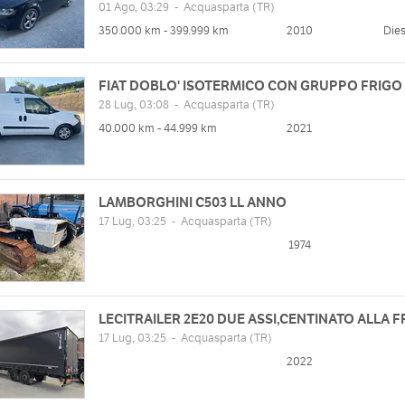
01 Ago, 03:29
-
Acquasparta
(TR)
350.000 km - 399.999 km
2010
Dies
FIAT DOBLO' ISOTERMICO CON GRUPPO FRIGO
28 Lug, 03:08
-
Acquasparta
(TR)
40.000 km - 44.999 km
2021
zzo
Orari
IND.LE CASIGLIANO 8/D
Lun
09:00 - 13:00 | 14:30 - 18:30
web
LAMBORGHINI C503 LL ANNO
Mar
09:00 - 13:00 | 14:30 - 18:30
/www.fortunatigroup.it
17 Lug, 03:25
-
Acquasparta
(TR)
Mer
09:00 - 13:00 | 14:30 - 18:30
1974
Gio
09:00 - 13:00 | 14:30 - 18:30
Ven
09:00 - 13:00 | 14:30 - 18:30
Sab
09:00 - 12:00 | chiuso
Dom
LECITRAILER 2E20 DUE ASSI,CENTINATO ALLA 
17 Lug, 03:25
-
Acquasparta
(TR)
2022