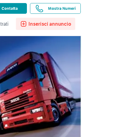
ssistenza
Ricerche salvate
Preferiti
Contatta
Mostra Numeri
trati
Inserisci annuncio