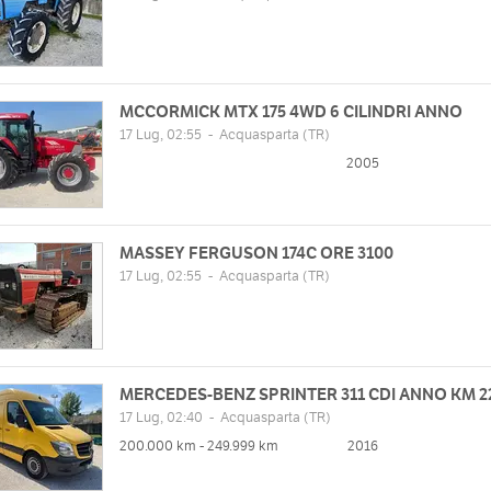
MCCORMICK MTX 175 4WD 6 CILINDRI ANNO
17 Lug, 02:55
-
Acquasparta
(TR)
2005
MASSEY FERGUSON 174C ORE 3100
17 Lug, 02:55
-
Acquasparta
(TR)
MERCEDES-BENZ SPRINTER 311 CDI ANNO KM 2
17 Lug, 02:40
-
Acquasparta
(TR)
200.000 km - 249.999 km
2016