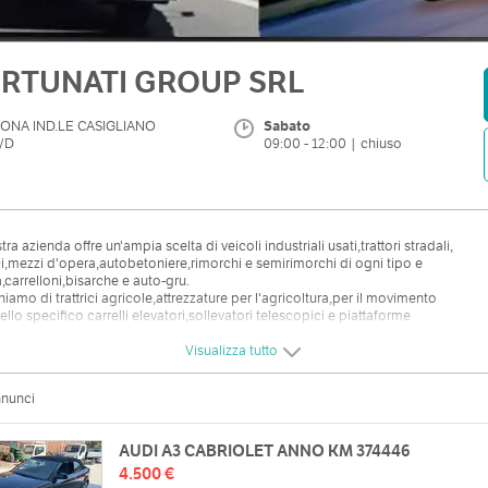
RTUNATI GROUP SRL
ONA IND.LE CASIGLIANO
Sabato
/D
09:00 - 12:00 | chiuso
tra azienda offre un'ampia scelta di veicoli industriali usati,trattori stradali,
i,mezzi d'opera,autobetoniere,rimorchi e semirimorchi di ogni tipo e
,carrelloni,bisarche e auto-gru.
iamo di trattrici agricole,attrezzature per l'agricoltura,per il movimento
nello specifico carrelli elevatori,sollevatori telescopici e piattaforme
macchine operatrici quali escavatori,miniescavatori,pale,skid loader e
icamente macchinari ed attrezzature per l'edilizia, e piccoli macchinari
Visualizza tutto
iali.
iamo anche di autovetture usate plurimarche per tutte le esigenze,piccoli
nnunci
i commerciali per ogni necessità,cassonati,furgonati,isotermici,allestiti etc.
AUDI A3 CABRIOLET ANNO KM 374446
4.500 €