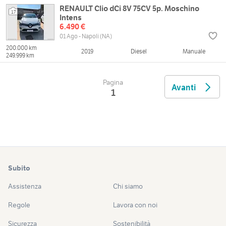
RENAULT Clio dCi 8V 75CV 5p. Moschino
17
Intens
6.490 €
01 Ago - Napoli (NA)
200.000 km
2019
Diesel
Manuale
249.999 km
Pagina
Avanti
1
Subito
Assistenza
Chi siamo
Regole
Lavora con noi
Sicurezza
Sostenibilità