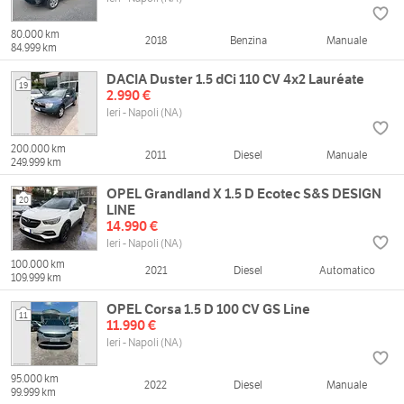
80.000 km
2018
Benzina
Manuale
84.999 km
DACIA Duster 1.5 dCi 110 CV 4x2 Lauréate
19
2.990 €
Ieri - Napoli (NA)
200.000 km
2011
Diesel
Manuale
249.999 km
OPEL Grandland X 1.5 D Ecotec S&S DESIGN
20
LINE
14.990 €
Ieri - Napoli (NA)
100.000 km
2021
Diesel
Automatico
109.999 km
OPEL Corsa 1.5 D 100 CV GS Line
11
11.990 €
Ieri - Napoli (NA)
95.000 km
2022
Diesel
Manuale
99.999 km