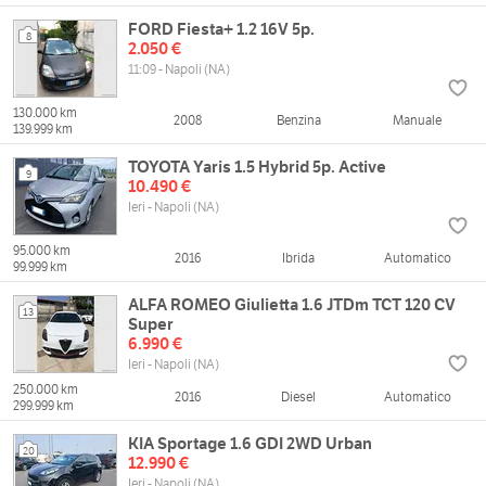
FORD Fiesta+ 1.2 16V 5p.
8
2.050 €
11:09 - Napoli (NA)
130.000 km
2008
Benzina
Manuale
139.999 km
TOYOTA Yaris 1.5 Hybrid 5p. Active
9
10.490 €
Ieri - Napoli (NA)
95.000 km
2016
Ibrida
Automatico
99.999 km
ALFA ROMEO Giulietta 1.6 JTDm TCT 120 CV
13
Super
6.990 €
Ieri - Napoli (NA)
250.000 km
2016
Diesel
Automatico
299.999 km
KIA Sportage 1.6 GDI 2WD Urban
20
12.990 €
Ieri - Napoli (NA)