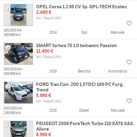
OPEL Corsa 1.2 85 CV 3p. GPL-TECH Ecotec
8
2.490 €
Ieri - Napoli (NA)
180.000 km
2014
Gpl
Manuale
189.999 km
SMART fortwo 70 1.0 twinamic Passion
16
11.490 €
Ieri - Napoli (NA)
100.000 km
2019
Benzina
Automatico
109.999 km
FORD Tran.Con. 200 1.5TDCi 100 PC Furg.
19
Trend
5.990 €
Ieri - Napoli (NA)
200.000 km
2019
Diesel
Manuale
249.999 km
PEUGEOT 2008 PureTech Turbo 110 EAT6 S&S
8
Allure
8.990 €