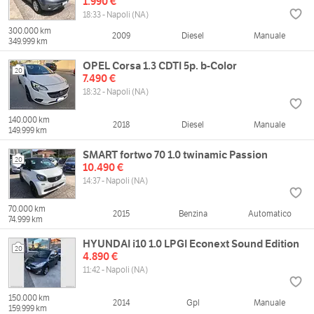
1.990 €
18:33 - Napoli (NA)
300.000 km
2009
Diesel
Manuale
349.999 km
OPEL Corsa 1.3 CDTI 5p. b-Color
20
7.490 €
18:32 - Napoli (NA)
140.000 km
2018
Diesel
Manuale
149.999 km
SMART fortwo 70 1.0 twinamic Passion
20
10.490 €
14:37 - Napoli (NA)
70.000 km
2015
Benzina
Automatico
74.999 km
HYUNDAI i10 1.0 LPGI Econext Sound Edition
20
4.890 €
11:42 - Napoli (NA)
150.000 km
2014
Gpl
Manuale
159.999 km