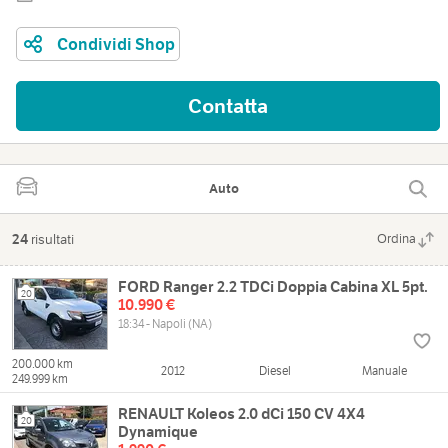
Condividi Shop
Contatta
Auto
24
risultati
Ordina
FORD Ranger 2.2 TDCi Doppia Cabina XL 5pt.
20
10.990 €
18:34 - Napoli (NA)
200.000 km
2012
Diesel
Manuale
249.999 km
RENAULT Koleos 2.0 dCi 150 CV 4X4
20
Dynamique