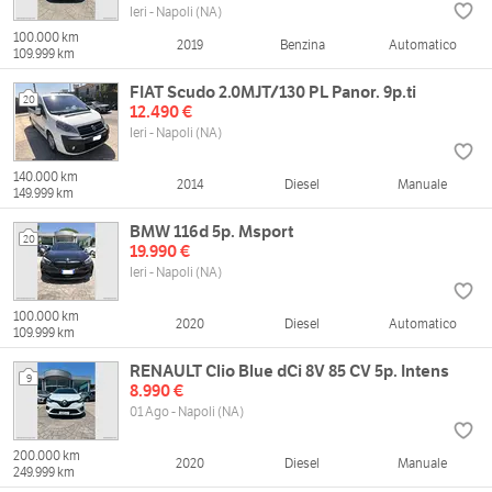
Ieri - Napoli (NA)
100.000 km
2019
Benzina
Automatico
109.999 km
FIAT Scudo 2.0MJT/130 PL Panor. 9p.ti
20
12.490 €
Ieri - Napoli (NA)
140.000 km
2014
Diesel
Manuale
149.999 km
BMW 116d 5p. Msport
20
19.990 €
Ieri - Napoli (NA)
100.000 km
2020
Diesel
Automatico
109.999 km
RENAULT Clio Blue dCi 8V 85 CV 5p. Intens
9
8.990 €
01 Ago - Napoli (NA)
200.000 km
2020
Diesel
Manuale
249.999 km