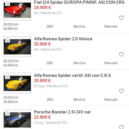
Fiat 124 Spider EUROPA PININF. ASI CON CRS
26
24.900 €
Ieri - Manduria (TA)
65.000 km
1984
Benzina
Manuale
69.999 km
Alfa Romeo Spider 2.0 Veloce
30
25.900 €
Ieri - Manduria (TA)
60.000 km
1982
Benzina
Manuale
64.999 km
Alfa Romeo Spider certif. ASI con C.R.S
30
25.900 €
03 Ago - Manduria (TA)
35.000 km
1991
Benzina
Manuale
39.999 km
Porsche Boxster 2.5i 24V cat
27
22.900 €
27 Lug - Manduria (TA)