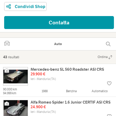
Condividi Shop
Contatta
Auto
43
risultati
Ordina
Mercedes-benz SL 560 Roadster ASI CRS
30
29.900 €
Ieri - Manduria (TA)
90.000 km
1988
Benzina
Automatico
94.999 km
Alfa Romeo Spider 1.6 Junior CERTIF ASI CRS
25
24.900 €
Ieri - Manduria (TA)