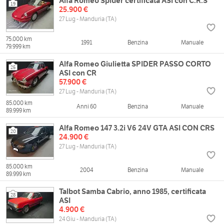
Alfa Romeo Spider certificata ASI con C.R.S
19
25.900 €
27 Lug - Manduria (TA)
75.000 km
1991
Benzina
Manuale
79.999 km
Alfa Romeo Giulietta SPIDER PASSO CORTO
25
ASI con CR
57.900 €
27 Lug - Manduria (TA)
85.000 km
Anni 60
Benzina
Manuale
89.999 km
Alfa Romeo 147 3.2i V6 24V GTA ASI CON CRS
20
24.900 €
27 Lug - Manduria (TA)
85.000 km
2004
Benzina
Manuale
89.999 km
Talbot Samba Cabrio, anno 1985, certificata
28
ASI
4.900 €
24 Giu - Manduria (TA)