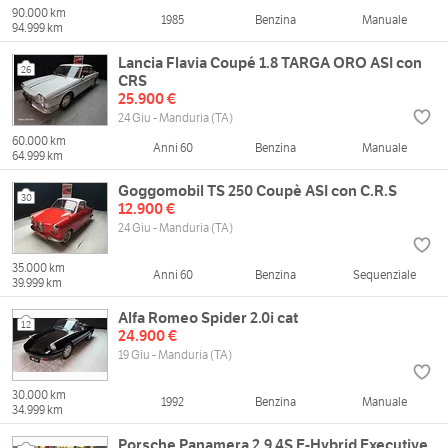
90.000 km
1985
Benzina
Manuale
94.999 km
Lancia Flavia Coupé 1.8 TARGA ORO ASI con
26
CRS
25.900 €
24 Giu - Manduria (TA)
60.000 km
Anni 60
Benzina
Manuale
64.999 km
Goggomobil TS 250 Coupè ASI con C.R.S
30
12.900 €
24 Giu - Manduria (TA)
35.000 km
Anni 60
Benzina
Sequenziale
39.999 km
Alfa Romeo Spider 2.0i cat
12
24.900 €
19 Giu - Manduria (TA)
30.000 km
1992
Benzina
Manuale
34.999 km
Porsche Panamera 2.9 4S E-Hybrid Executive