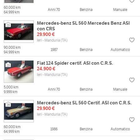
60.000 km
Anni 70
Benzina
Manuale
64.999 km
Mercedes-benz SL 560 Mercedes Benz ASI
23
con CRS
29.900 €
Ieri - Manduria (TA)
90.000 km
1987
Benzina
Automatico
94.999 km
Fiat 124 Spider certif. ASI con C.R.S.
23
24.900 €
Ieri - Manduria (TA)
5.000 km
Anni 70
Benzina
Manuale
9.999 km
Mercedes-benz SL 560 Certif. ASI con C.R.S.
29
29.900 €
Ieri - Manduria (TA)
60.000 km
1986
Benzina
Automatico
64.999 km