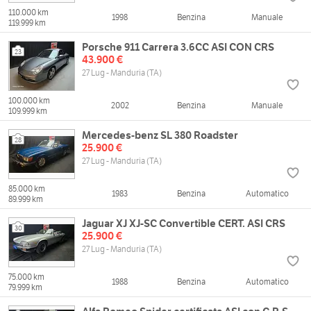
110.000 km
1998
Benzina
Manuale
119.999 km
Porsche 911 Carrera 3.6CC ASI CON CRS
23
43.900 €
27 Lug - Manduria (TA)
100.000 km
2002
Benzina
Manuale
109.999 km
Mercedes-benz SL 380 Roadster
28
25.900 €
27 Lug - Manduria (TA)
85.000 km
1983
Benzina
Automatico
89.999 km
Jaguar XJ XJ-SC Convertible CERT. ASI CRS
30
25.900 €
27 Lug - Manduria (TA)
75.000 km
1988
Benzina
Automatico
79.999 km