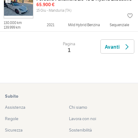
23
65.900 €
15 Giu - Manduria (TA)
130.000 km
2021
Mild Hybrid Benzina
Sequenziale
139.999 km
Pagina
Avanti
1
Subito
Assistenza
Chi siamo
Regole
Lavora con noi
Sicurezza
Sostenibilità