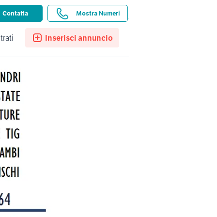
ssistenza
Ricerche salvate
Preferiti
Contatta
Mostra Numeri
trati
Inserisci annuncio