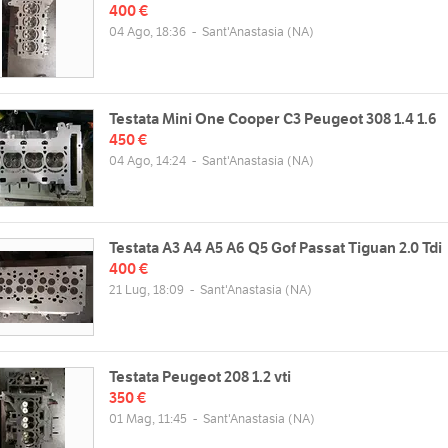
e al neon e xeno, fari,
400 €
, paraurti, specchi
04 Ago, 18:36
-
Sant'Anastasia
(NA)
isori, spazzole
istallo, oli, filtri, bracci
sione, ammortizzatori,
ria, cuscinetti, frizioni,
 acqua, candele, dischi,
Testata Mini One Cooper C3 Peugeot 308 1.4 1.6
i, pattini e ganasce, cinghie.
450 €
04 Ago, 14:24
-
Sant'Anastasia
(NA)
Testata A3 A4 A5 A6 Q5 Gof Passat Tiguan 2.0 Tdi
400 €
21 Lug, 18:09
-
Sant'Anastasia
(NA)
zzo
Orari
Testata Peugeot 208 1.2 vti
monelli, 19
350 €
Lun
09:00 - 13:00 | 14:30 - 19:30
01 Mag, 11:45
-
Sant'Anastasia
(NA)
Mar
09:00 - 13:00 | 14:30 - 19:30