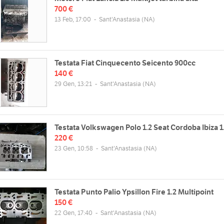
700 €
13 Feb, 17:00
-
Sant'Anastasia
(NA)
Testata Fiat Cinquecento Seicento 900cc
140 €
29 Gen, 13:21
-
Sant'Anastasia
(NA)
Testata Volkswagen Polo 1.2 Seat Cordoba Ibiza 1
220 €
23 Gen, 10:58
-
Sant'Anastasia
(NA)
Testata Punto Palio Ypsillon Fire 1.2 Multipoint
150 €
22 Gen, 17:40
-
Sant'Anastasia
(NA)