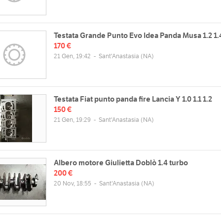
Testata Grande Punto Evo Idea Panda Musa 1.2 1.
170 €
21 Gen, 19:42
-
Sant'Anastasia
(NA)
Testata Fiat punto panda fire Lancia Y 1.0 1.1 1.2
150 €
21 Gen, 19:29
-
Sant'Anastasia
(NA)
Albero motore Giulietta Doblò 1.4 turbo
200 €
20 Nov, 18:55
-
Sant'Anastasia
(NA)