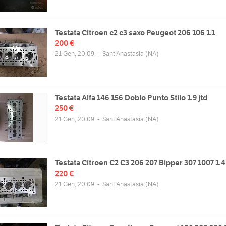
Testata Citroen c2 c3 saxo Peugeot 206 106 1.1
200 €
21 Gen, 20:09
-
Sant'Anastasia
(NA)
Testata Alfa 146 156 Doblo Punto Stilo 1.9 jtd
250 €
21 Gen, 20:09
-
Sant'Anastasia
(NA)
Testata Citroen C2 C3 206 207 Bipper 307 1007 1.4
220 €
21 Gen, 20:09
-
Sant'Anastasia
(NA)