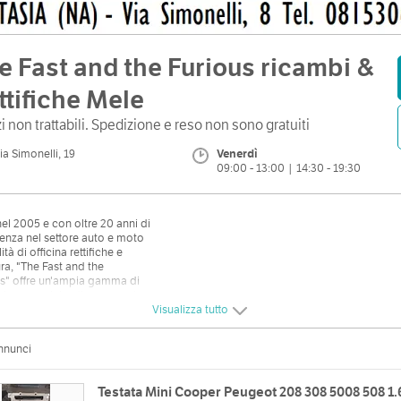
e Fast and the Furious ricambi &
ttifiche Mele
i non trattabili. Spedizione e reso non sono gratuiti
ia Simonelli, 19
Venerdì
09:00 - 13:00 | 14:30 - 19:30
el 2005 e con oltre 20 anni di
enza nel settore auto e moto
ità di officina rettifiche e
ura, "The Fast and the
s" offre un'ampia gamma di
i meccanici e di carrozzeria
r auto che per moto.
Visualizza tutto
è anche la fornitura di
ale tuning, quali paraurti,
nnunci
nne, spoiler, mascherine per
anali stile lexus, filtri da
izione, assetti ribassati,
Testata Mini Cooper Peugeot 208 308 5008 508 1.
imenti interni di ogni genere,