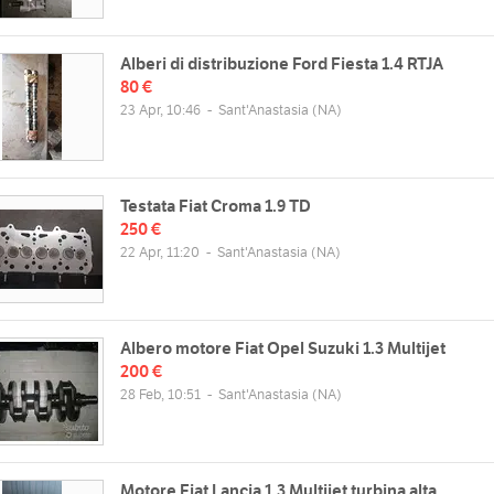
Mer
09:00 - 13:00 | 14:30 - 19:30
Gio
09:00 - 13:00 | 14:30 - 19:30
Ven
09:00 - 13:00 | 14:30 - 19:30
Alberi di distribuzione Ford Fiesta 1.4 RTJA
80 €
Sab
09:00 - 13:00 | chiuso
23 Apr, 10:46
-
Sant'Anastasia
(NA)
Dom
Testata Fiat Croma 1.9 TD
250 €
22 Apr, 11:20
-
Sant'Anastasia
(NA)
Albero motore Fiat Opel Suzuki 1.3 Multijet
200 €
28 Feb, 10:51
-
Sant'Anastasia
(NA)
Motore Fiat Lancia 1.3 Multijet turbina alta