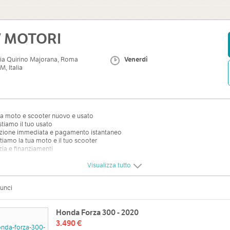
 MOTORI
ia Quirino Majorana, Roma
Venerdì
M, Italia
ta moto e scooter nuovo e usato
tiamo il tuo usato
azione immediata e pagamento istantaneo
iamo la tua moto e il tuo scooter
ia e finanziamenti
Visualizza tutto
zzo
Orari
unci
irino Majorana, Roma RM, Italia
Lun
Mappa
Honda Forza 300 - 2020
Mar
3.490 €
Mer