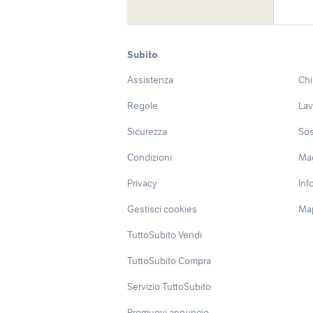
Subito
Assistenza
Chi
Regole
Lav
Sicurezza
Sos
Condizioni
Ma
Privacy
Inf
Gestisci cookies
Map
TuttoSubito Vendi
TuttoSubito Compra
Servizio TuttoSubito
Promuovi annuncio