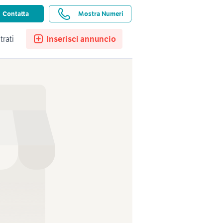
ssistenza
Ricerche salvate
Preferiti
Contatta
Mostra Numeri
trati
Inserisci annuncio