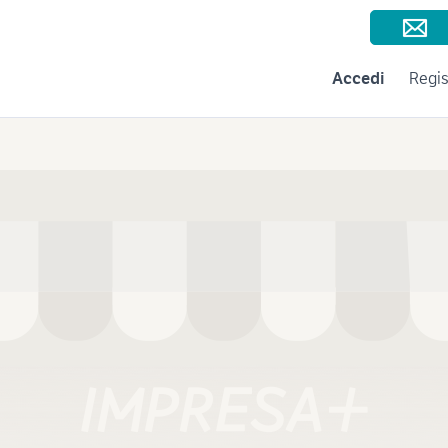
Consigli per la vendita
Negozi e Aziende
Subito per le Aziende
A
Accedi
Regis