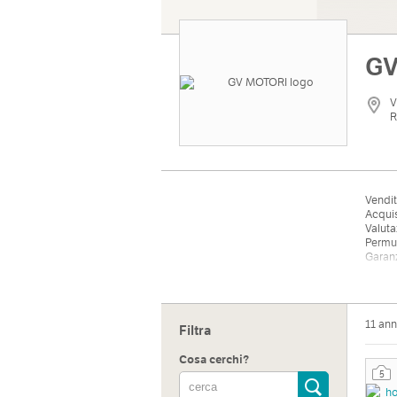
GV
V
R
Vendi
Acquis
Valut
Permut
Garanz
Indiri
11 ann
Filtra
Via Qu
Cosa cerchi?
5