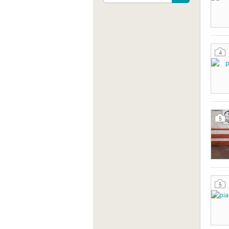
Sito 
http:
4
5
5