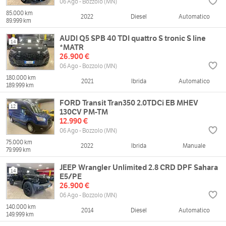
06 Ago - Bozzolo (MN)
85.000 km
2022
Diesel
Automatico
89.999 km
AUDI Q5 SPB 40 TDI quattro S tronic S line
14
*MATR
26.900 €
06 Ago - Bozzolo (MN)
180.000 km
2021
Ibrida
Automatico
189.999 km
FORD Transit Tran350 2.0TDCi EB MHEV
12
130CV PM-TM
12.990 €
06 Ago - Bozzolo (MN)
75.000 km
2022
Ibrida
Manuale
79.999 km
JEEP Wrangler Unlimited 2.8 CRD DPF Sahara
14
E5/PE
26.900 €
06 Ago - Bozzolo (MN)
140.000 km
2014
Diesel
Automatico
149.999 km