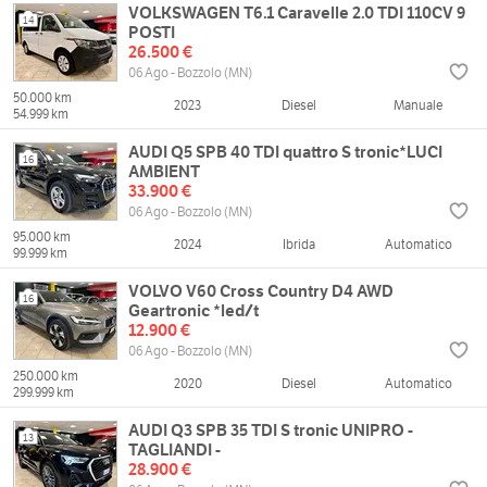
VOLKSWAGEN T6.1 Caravelle 2.0 TDI 110CV 9
14
POSTI
26.500 €
06 Ago - Bozzolo (MN)
50.000 km
2023
Diesel
Manuale
54.999 km
AUDI Q5 SPB 40 TDI quattro S tronic*LUCI
16
AMBIENT
33.900 €
06 Ago - Bozzolo (MN)
95.000 km
2024
Ibrida
Automatico
99.999 km
VOLVO V60 Cross Country D4 AWD
16
Geartronic *led/t
12.900 €
06 Ago - Bozzolo (MN)
250.000 km
2020
Diesel
Automatico
299.999 km
AUDI Q3 SPB 35 TDI S tronic UNIPRO -
13
TAGLIANDI -
28.900 €