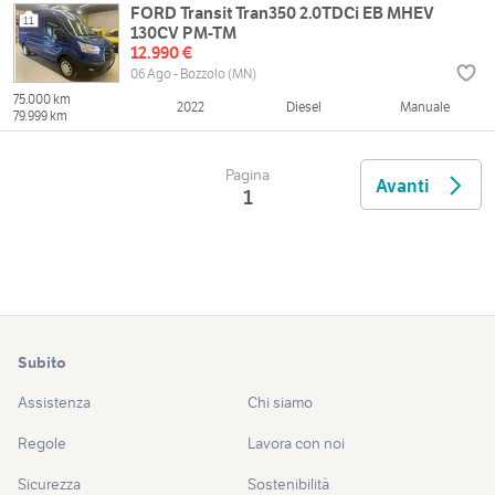
FORD Transit Tran350 2.0TDCi EB MHEV
11
130CV PM-TM
12.990 €
06 Ago - Bozzolo (MN)
75.000 km
2022
Diesel
Manuale
79.999 km
Pagina
Avanti
1
Subito
Assistenza
Chi siamo
Regole
Lavora con noi
Sicurezza
Sostenibilità