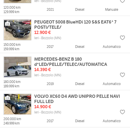
Ieri - Bozzolo (MN)
120.000 km
2021
Diesel
Manuale
129.999 km
PEUGEOT 5008 BlueHDi 120 S&S EAT6* 7
15
POSTI/TELE/
12.900 €
Ieri - Bozzolo (MN)
150.000 km
2017
Diesel
Automatico
159.999 km
MERCEDES-BENZ B 180
d*LED/PELLE/TELEC/AUTOMATICA
14.390 €
Ieri - Bozzolo (MN)
180.000 km
2019
Diesel
Automatico
189.999 km
VOLVO XC60 D4 AWD UNIPRO PELLE NAVI
13
FULL LED
14.900 €
Ieri - Bozzolo (MN)
200.000 km
2017
Diesel
Automatico
249.999 km