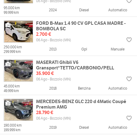
06 Ago - Bozzolo (MN)
95.000 km
2024
Diesel
Automatico
99.999 km
FORD B-Max 1.4 90 CV GPL CASA MADRE -
14
BOMBOLA SC
2.700 €
06 Ago - Bozzolo (MN)
250.000 km
2013
Gpl
Manuale
299.999 km
MASERATI Ghibli V6
20
Gransport*TETTO/CARBONIO/PELL
35.900 €
06 Ago - Bozzolo (MN)
45.000 km
2018
Benzina
Automatico
49.999 km
MERCEDES-BENZ GLC 220 d 4Matic Coupé
20
Premium AMG
28.790 €
06 Ago - Bozzolo (MN)
190.000 km
2019
Diesel
Automatico
199.999 km