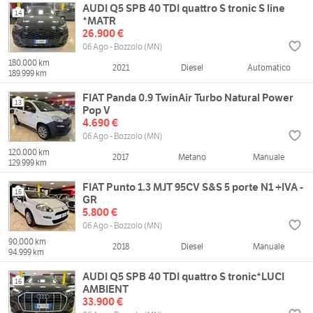
AUDI Q5 SPB 40 TDI quattro S tronic S line
14
*MATR
26.900 €
06 Ago - Bozzolo (MN)
180.000 km
2021
Diesel
Automatico
189.999 km
FIAT Panda 0.9 TwinAir Turbo Natural Power
13
Pop V
4.690 €
06 Ago - Bozzolo (MN)
120.000 km
2017
Metano
Manuale
129.999 km
FIAT Punto 1.3 MJT 95CV S&S 5 porte N1 +IVA -
15
GR
5.800 €
06 Ago - Bozzolo (MN)
90.000 km
2018
Diesel
Manuale
94.999 km
AUDI Q5 SPB 40 TDI quattro S tronic*LUCI
16
AMBIENT
33.900 €