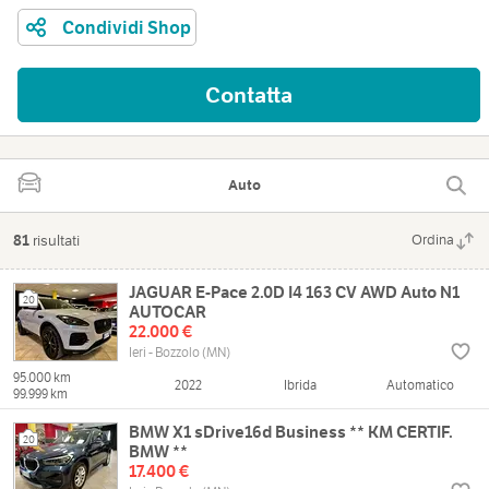
Condividi Shop
Contatta
Auto
81
risultati
Ordina
JAGUAR E-Pace 2.0D I4 163 CV AWD Auto N1
20
AUTOCAR
22.000 €
Ieri - Bozzolo (MN)
95.000 km
2022
Ibrida
Automatico
99.999 km
BMW X1 sDrive16d Business ** KM CERTIF.
20
BMW **
17.400 €