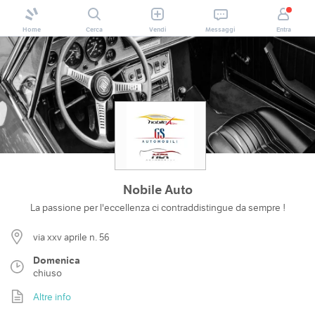
Home
Cerca
Vendi
Messaggi
Entra
Nobile Auto
La passione per l'eccellenza ci contraddistingue da sempre !
via xxv aprile n. 56
Domenica
chiuso
Altre info