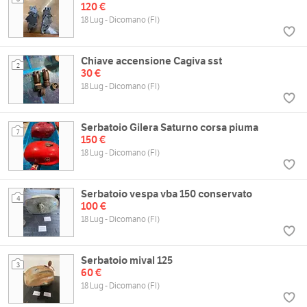
120 €
18 Lug - Dicomano (FI)
Chiave accensione Cagiva sst
2
30 €
18 Lug - Dicomano (FI)
Serbatoio Gilera Saturno corsa piuma
7
150 €
18 Lug - Dicomano (FI)
Serbatoio vespa vba 150 conservato
4
100 €
18 Lug - Dicomano (FI)
Serbatoio mival 125
3
60 €
18 Lug - Dicomano (FI)