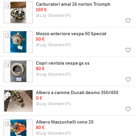
Carburatori amal 26 norton Triumph
4
150 €
18 Lug - Dicomano (FI)
Mozzo anteriore vespa 50 Special
3
50 €
18 Lug - Dicomano (FI)
Copri ventola vespa gs ss
4
80 €
18 Lug - Dicomano (FI)
Albero a camme Ducati desmo 350/450
4
0 €
18 Lug - Dicomano (FI)
Albero Mazzuchelli cono 20
5
80 €
18 Lug - Dicomano (FI)