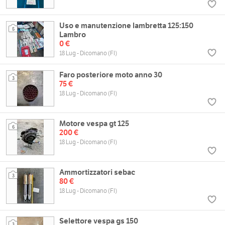
Uso e manutenzione lambretta 125:150
5
Lambro
0 €
18 Lug - Dicomano (FI)
Faro posteriore moto anno 30
3
75 €
18 Lug - Dicomano (FI)
Motore vespa gt 125
6
200 €
18 Lug - Dicomano (FI)
Ammortizzatori sebac
3
80 €
18 Lug - Dicomano (FI)
Selettore vespa gs 150
3