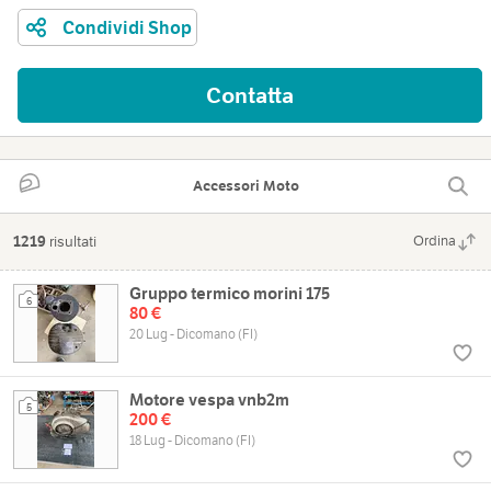
Condividi Shop
Contatta
Accessori Moto
1219
risultati
Ordina
Gruppo termico morini 175
6
80 €
20 Lug - Dicomano (FI)
Motore vespa vnb2m
5
200 €
18 Lug - Dicomano (FI)