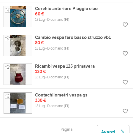
Cerchio anteriore Piaggio ciao
4
60 €
18 Lug - Dicomano (FI)
Cambio vespa faro basso struzzo vb1
3
80 €
18 Lug - Dicomano (FI)
Ricambi vespa 125 primavera
4
120 €
18 Lug - Dicomano (FI)
Contachilometri vespa gs
3
330 €
18 Lug - Dicomano (FI)
Pagina
Avanti