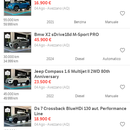
16.900 €
04 Ago - Avezzano (AQ)
55.000 km
2021
Benzina
Manuale
59.999 km
Bmw X2 sDrive18d M-Sport PRO
24
45.900 €
04 Ago - Avezzano (AQ)
30.000 km
2024
Diesel
Automatico
34.999 km
Jeep Compass 1.6 Multijet II 2WD 80th
20
Anniversary
23.500 €
04 Ago - Avezzano (AQ)
45.000 km
2022
Diesel
Manuale
49.999 km
Ds 7 Crossback BlueHDi 130 aut. Performance
19
Line
18.900 €
04 Ago - Avezzano (AQ)