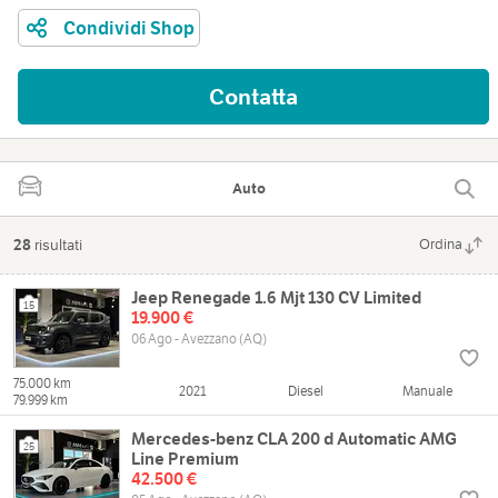
Condividi Shop
Contatta
Auto
28
risultati
Ordina
Jeep Renegade 1.6 Mjt 130 CV Limited
15
19.900 €
06 Ago - Avezzano (AQ)
75.000 km
2021
Diesel
Manuale
79.999 km
Mercedes-benz CLA 200 d Automatic AMG
25
Line Premium
42.500 €