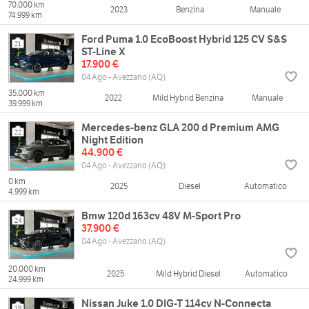
70.000 km
2023
Benzina
Manuale
74.999 km
Ford Puma 1.0 EcoBoost Hybrid 125 CV S&S
21
ST-Line X
17.900 €
04 Ago - Avezzano (AQ)
35.000 km
2022
Mild Hybrid Benzina
Manuale
39.999 km
Mercedes-benz GLA 200 d Premium AMG
22
Night Edition
44.900 €
04 Ago - Avezzano (AQ)
0 km
2025
Diesel
Automatico
4.999 km
Bmw 120d 163cv 48V M-Sport Pro
24
37.900 €
04 Ago - Avezzano (AQ)
20.000 km
2025
Mild Hybrid Diesel
Automatico
24.999 km
Nissan Juke 1.0 DIG-T 114cv N-Connecta
19