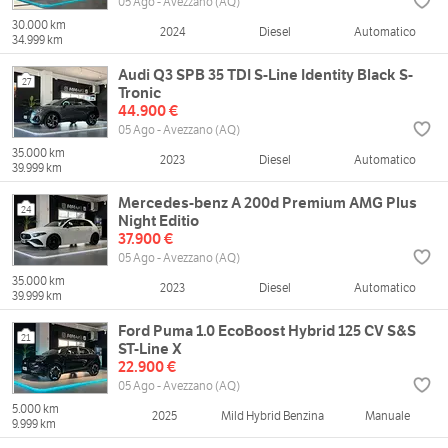
05 Ago - Avezzano (AQ)
30.000 km
2024
Diesel
Automatico
34.999 km
Audi Q3 SPB 35 TDI S-Line Identity Black S-
27
Tronic
44.900 €
05 Ago - Avezzano (AQ)
35.000 km
2023
Diesel
Automatico
39.999 km
Mercedes-benz A 200d Premium AMG Plus
24
Night Editio
37.900 €
05 Ago - Avezzano (AQ)
35.000 km
2023
Diesel
Automatico
39.999 km
Ford Puma 1.0 EcoBoost Hybrid 125 CV S&S
21
ST-Line X
22.900 €
05 Ago - Avezzano (AQ)
5.000 km
2025
Mild Hybrid Benzina
Manuale
9.999 km