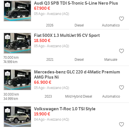
Audi Q3 SPB TDI S-Tronic S-Line Nero Plus
30
67.900 €
05 Ago - Avezzano (AQ)
2026
Diesel
Automatico
Fiat 500X 1.3 MultiJet 95 CV Sport
19
18.500 €
05 Ago - Avezzano (AQ)
70.000 km
2021
Diesel
Manuale
74.999 km
Mercedes-benz GLC 220 d 4Matic Premium
30
AMG Plus Ni
66.900 €
05 Ago - Avezzano (AQ)
30.000 km
2023
Mild Hybrid Diesel
Automatico
34.999 km
Volkswagen T-Roc 1.0 TSI Style
17
19.900 €
04 Ago - Avezzano (AQ)