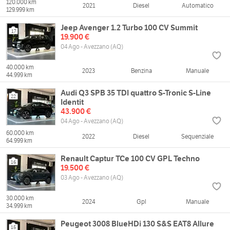
120.000 km
2021
Diesel
Automatico
129.999 km
Jeep Avenger 1.2 Turbo 100 CV Summit
17
19.900 €
04 Ago - Avezzano (AQ)
40.000 km
2023
Benzina
Manuale
44.999 km
Audi Q3 SPB 35 TDI quattro S-Tronic S-Line
22
Identit
43.900 €
04 Ago - Avezzano (AQ)
60.000 km
2022
Diesel
Sequenziale
64.999 km
Renault Captur TCe 100 CV GPL Techno
16
19.500 €
03 Ago - Avezzano (AQ)
30.000 km
2024
Gpl
Manuale
34.999 km
Peugeot 3008 BlueHDi 130 S&S EAT8 Allure
15