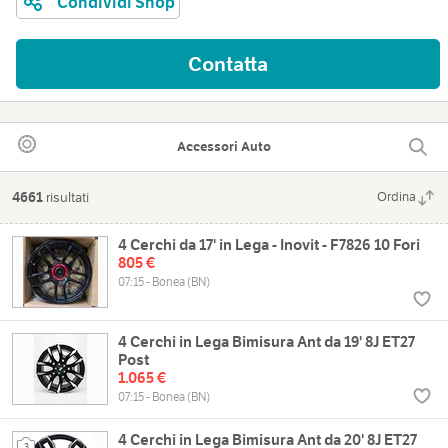
Condividi Shop
Contatta
Accessori Auto
4661
risultati
Ordina
4 Cerchi da 17' in Lega - Inovit - F7826 10 Fori
805 €
07:15 - Bonea (BN)
4 Cerchi in Lega Bimisura Ant da 19' 8J ET27
Post
1.065 €
07:15 - Bonea (BN)
4 Cerchi in Lega Bimisura Ant da 20' 8J ET27
3