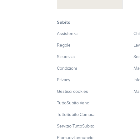
Subito
Assistenza
Chi
Regole
Lav
Sicurezza
Sos
Condizioni
Ma
Privacy
Inf
Gestisci cookies
Map
TuttoSubito Vendi
TuttoSubito Compra
Servizio TuttoSubito
Promuovi annuncio