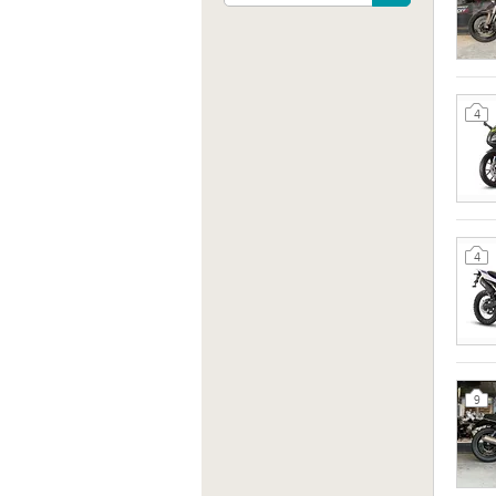
4
4
9