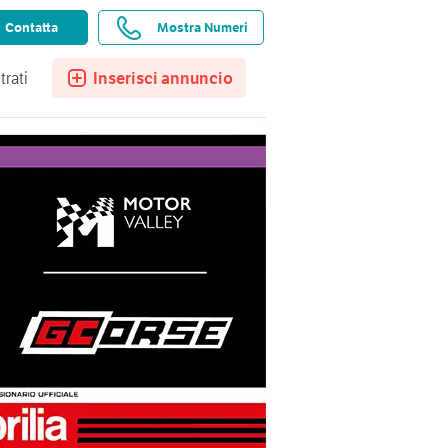
ssistenza
Ricerche salvate
Preferiti
Contatta
Mostra Numeri
trati
Inserisci annuncio