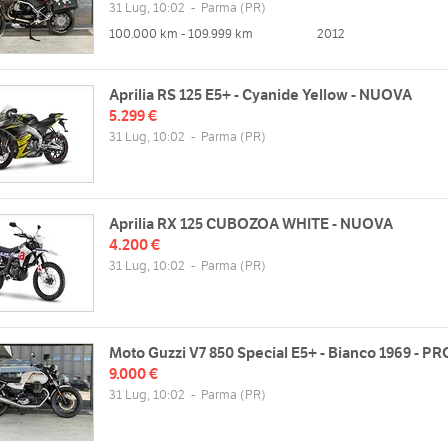
31 Lug, 10:02
-
Parma
(PR)
Sab
09:00 - 12:30 | chiuso
100.000 km - 109.999 km
2012
Dom
Aprilia RS 125 E5+ - Cyanide Yellow - NUOVA
5.299 €
31 Lug, 10:02
-
Parma
(PR)
Aprilia RX 125 CUBOZOA WHITE - NUOVA
4.200 €
31 Lug, 10:02
-
Parma
(PR)
Moto Guzzi V7 850 Special E5+ - Bianco 1969 - P
9.000 €
31 Lug, 10:02
-
Parma
(PR)