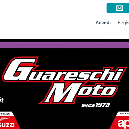
Consigli per la vendita
Negozi e Aziende
Subito per le Aziende
A
Accedi
Regis