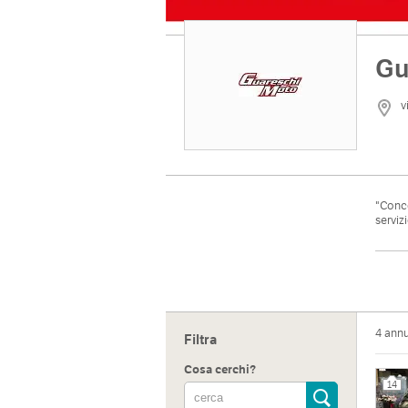
Gu
v
"Conce
serviz
Indiri
via Fan
Sito 
4 ann
Filtra
http:/
Cosa cerchi?
14