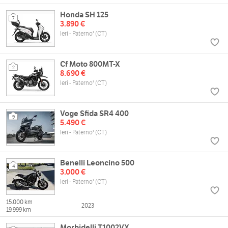
Honda SH 125
7
3.890 €
Ieri - Paterno' (CT)
Cf Moto 800MT-X
2
8.690 €
Ieri - Paterno' (CT)
Voge Sfida SR4 400
9
5.490 €
Ieri - Paterno' (CT)
Benelli Leoncino 500
4
3.000 €
Ieri - Paterno' (CT)
15.000 km
2023
19.999 km
Morbidelli T1002VX