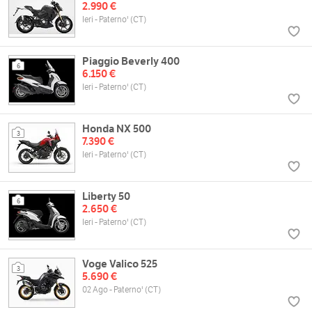
2.990 €
Ieri - Paterno' (CT)
Piaggio Beverly 400
6
6.150 €
Ieri - Paterno' (CT)
Honda NX 500
3
7.390 €
Ieri - Paterno' (CT)
Liberty 50
6
2.650 €
Ieri - Paterno' (CT)
Voge Valico 525
3
5.690 €
02 Ago - Paterno' (CT)