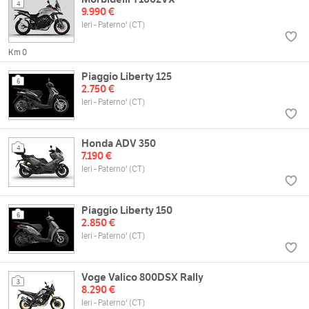
4
9.990 €
Ieri - Paterno' (CT)
Km 0
Piaggio Liberty 125
6
2.750 €
Ieri - Paterno' (CT)
Honda ADV 350
4
7.190 €
Ieri - Paterno' (CT)
Piaggio Liberty 150
6
2.850 €
Ieri - Paterno' (CT)
Voge Valico 800DSX Rally
3
8.290 €
Ieri - Paterno' (CT)