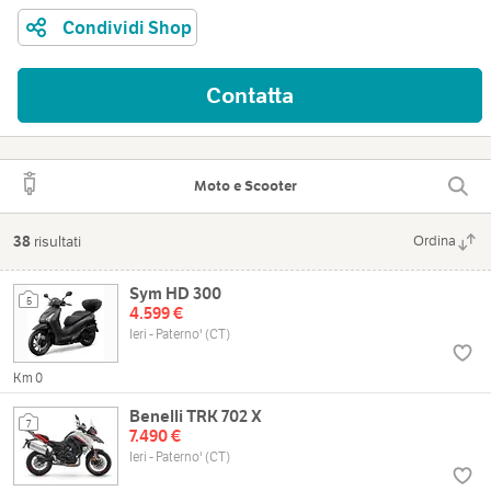
Condividi Shop
Contatta
Moto e Scooter
38
risultati
Ordina
Sym HD 300
5
4.599 €
Ieri - Paterno' (CT)
Km 0
Benelli TRK 702 X
7
7.490 €
Ieri - Paterno' (CT)