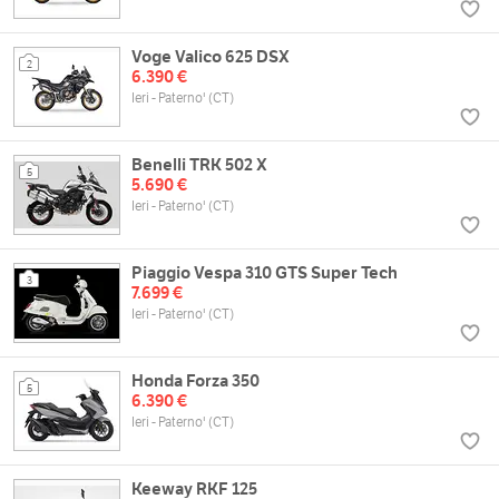
Voge Valico 625 DSX
2
6.390 €
Ieri - Paterno' (CT)
Benelli TRK 502 X
5
5.690 €
Ieri - Paterno' (CT)
Piaggio Vespa 310 GTS Super Tech
3
7.699 €
Ieri - Paterno' (CT)
Honda Forza 350
5
6.390 €
Ieri - Paterno' (CT)
Keeway RKF 125