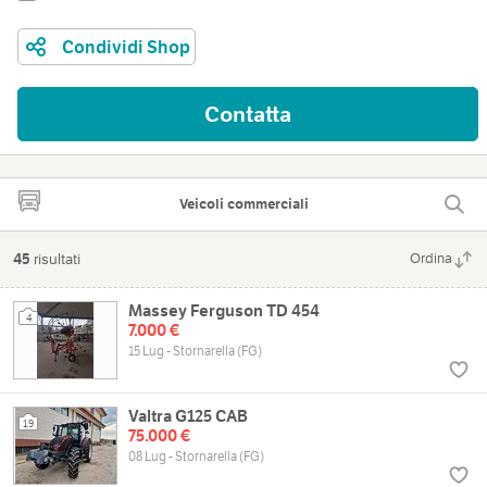
Condividi Shop
Contatta
Veicoli commerciali
45
risultati
Ordina
Massey Ferguson TD 454
4
7.000 €
15 Lug - Stornarella (FG)
Valtra G125 CAB
19
75.000 €
08 Lug - Stornarella (FG)