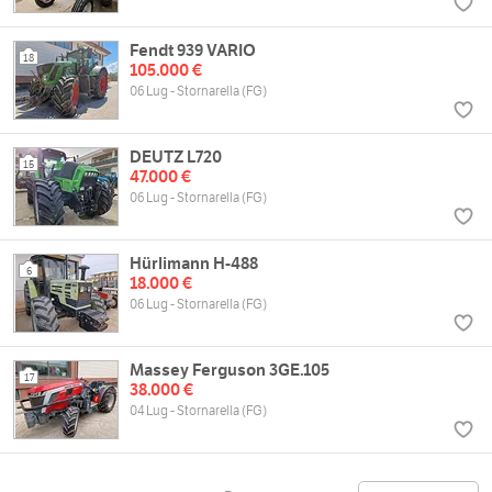
Fendt 939 VARIO
18
105.000 €
06 Lug - Stornarella (FG)
DEUTZ L720
15
47.000 €
06 Lug - Stornarella (FG)
Hürlimann H-488
6
18.000 €
06 Lug - Stornarella (FG)
Massey Ferguson 3GE.105
17
38.000 €
04 Lug - Stornarella (FG)