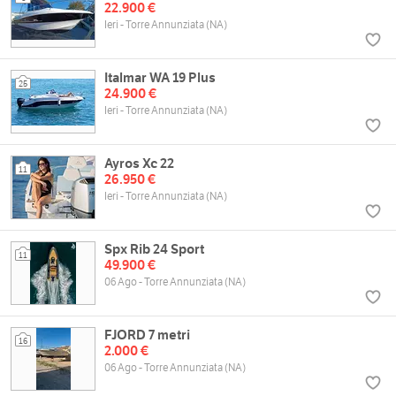
22.900 €
Ieri - Torre Annunziata (NA)
Italmar WA 19 Plus
25
24.900 €
Ieri - Torre Annunziata (NA)
Ayros Xc 22
11
26.950 €
Ieri - Torre Annunziata (NA)
Spx Rib 24 Sport
11
49.900 €
06 Ago - Torre Annunziata (NA)
FJORD 7 metri
16
2.000 €
06 Ago - Torre Annunziata (NA)