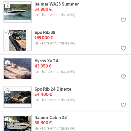
Italmar WA23 Summer
6
34.900 €
Ieri - Torre Annunziata (NA)
Spx Rib 38
12
199.000 €
Ieri - Torre Annunziata (NA)
Ayros Xa 24
9
43.950 €
Ieri - Torre Annunziata (NA)
Spx Rib 24 Dinette
24
54.400 €
Ieri - Torre Annunziata (NA)
Italamr Cabin 28
15
86.900 €
Ieri - Torre Annunziata (NA)