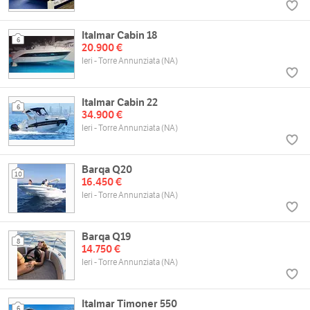
Italmar Cabin 18
6
20.900 €
Ieri - Torre Annunziata (NA)
Italmar Cabin 22
6
34.900 €
Ieri - Torre Annunziata (NA)
Barqa Q20
10
16.450 €
Ieri - Torre Annunziata (NA)
Barqa Q19
8
14.750 €
Ieri - Torre Annunziata (NA)
Italmar Timoner 550
6