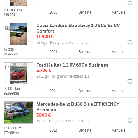
160.000 km
2006
Benzina
Manuale
169.999 km
Dacia Sandero Streetway 1.0 SCe 65 CV
24
Comfort
11.900 €
01 Ago - Rosignano Marittimo (LI)
15.000 km
2021
Benzina
Manuale
19.999 km
Ford Ka Ka+ 1.2 8V 69CV Business
4
5.700 €
28 Lug - Rosignano Marittimo (LI)
95.000 km
2011
Benzina
Manuale
99.999 km
Mercedes-benz B 180 BlueEFFICIENCY
20
Premium
7.800 €
15 Lug - Rosignano Marittimo (LI)
170.000 km
2012
Benzina
Manuale
179.999 km