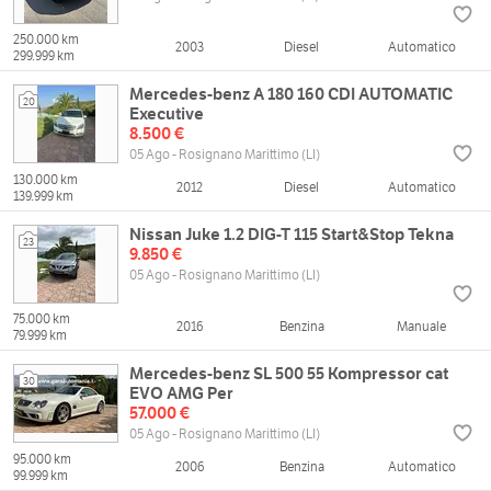
250.000 km
2003
Diesel
Automatico
299.999 km
Mercedes-benz A 180 160 CDI AUTOMATIC
20
Executive
8.500 €
05 Ago - Rosignano Marittimo (LI)
130.000 km
2012
Diesel
Automatico
139.999 km
Nissan Juke 1.2 DIG-T 115 Start&Stop Tekna
23
9.850 €
05 Ago - Rosignano Marittimo (LI)
75.000 km
2016
Benzina
Manuale
79.999 km
Mercedes-benz SL 500 55 Kompressor cat
30
EVO AMG Per
57.000 €
05 Ago - Rosignano Marittimo (LI)
95.000 km
2006
Benzina
Automatico
99.999 km