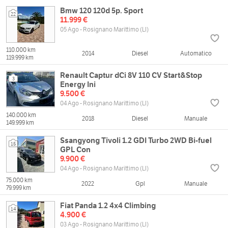
Bmw 120 120d 5p. Sport
22
11.999 €
05 Ago - Rosignano Marittimo (LI)
110.000 km
2014
Diesel
Automatico
119.999 km
Renault Captur dCi 8V 110 CV Start&Stop
3
Energy Ini
9.500 €
04 Ago - Rosignano Marittimo (LI)
140.000 km
2018
Diesel
Manuale
149.999 km
Ssangyong Tivoli 1.2 GDI Turbo 2WD Bi-fuel
15
GPL Con
9.900 €
04 Ago - Rosignano Marittimo (LI)
75.000 km
2022
Gpl
Manuale
79.999 km
Fiat Panda 1.2 4x4 Climbing
14
4.900 €
03 Ago - Rosignano Marittimo (LI)