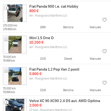
Fiat Panda 900 i.e. cat Hobby
6
800 €
Ieri - Rosignano Marittimo (LI)
170.000 km
1999
Benzina
Manuale
179.999 km
Mini 1.5 One D
21
10.200 €
Ieri - Rosignano Marittimo (LI)
75.000 km
2015
Diesel
Manuale
79.999 km
Fiat Panda 1.2 Pop Van 2 posti
12
5.800 €
Ieri - Rosignano Marittimo (LI)
75.000 km
2019
Benzina
Manuale
79.999 km
Volvo XC 90 XC90 2.4 D5 aut. AWD Optima
5
2.500 €
07 Ago - Rosignano Marittimo (LI)