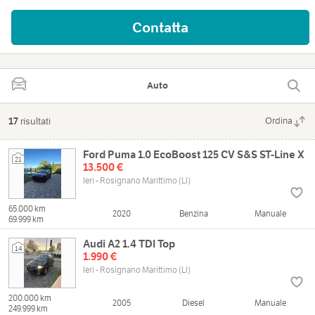
Contatta
Auto
17
risultati
Ordina
Ford Puma 1.0 EcoBoost 125 CV S&S ST-Line X
21
13.500 €
Ieri - Rosignano Marittimo (LI)
65.000 km
2020
Benzina
Manuale
69.999 km
Audi A2 1.4 TDI Top
14
1.990 €
Ieri - Rosignano Marittimo (LI)
200.000 km
2005
Diesel
Manuale
249.999 km