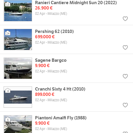
Ranieri Cantiere Midnight Sun 20 (2022)
13
26.900 €
02 Apr - Milazzo (ME)
Pershing 62 (2010)
24
699.000 €
02 Apr - Milazzo (ME)
Sagene Bargco
9.900 €
02 Apr - Milazzo (ME)
Cranchi Sixty 4 Ht (2010)
4
899.000 €
02 Apr - Milazzo (ME)
Piantoni Amalfi Fly (1988)
5
9.900 €
02 Apr - Milazzo (ME)