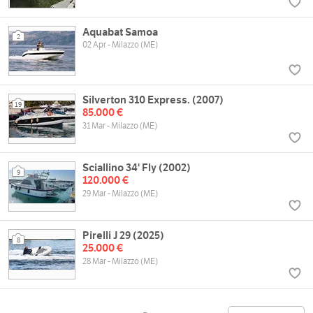
Aquabat Samoa
2
02 Apr - Milazzo (ME)
Silverton 310 Express. (2007)
19
85.000 €
31 Mar - Milazzo (ME)
Sciallino 34' Fly (2002)
9
120.000 €
29 Mar - Milazzo (ME)
Pirelli J 29 (2025)
8
25.000 €
28 Mar - Milazzo (ME)