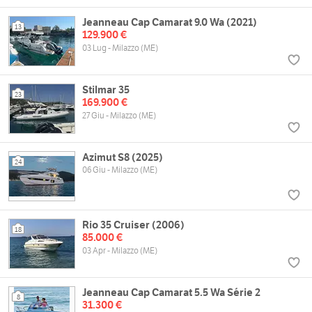
Jeanneau Cap Camarat 9.0 Wa (2021)
13
129.900 €
03 Lug - Milazzo (ME)
Stilmar 35
23
169.900 €
27 Giu - Milazzo (ME)
Azimut S8 (2025)
24
06 Giu - Milazzo (ME)
Rio 35 Cruiser (2006)
18
85.000 €
03 Apr - Milazzo (ME)
Jeanneau Cap Camarat 5.5 Wa Série 2
8
31.300 €