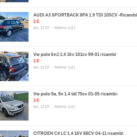
AUDI A3 SPORTBACK 8PA 1.9 TDI 105CV -Ricambi
1 €
Ieri, 12:07
-
Matino
(LE)
Vw polo 6n2 1.4 16v 101cv 99-01 ricambi
1 €
Ieri, 12:07
-
Matino
(LE)
Vw polo 9a, 9n 1.4 tdi 75cv 01-05 ricambi-
1 €
Ieri, 12:07
-
Matino
(LE)
CITROEN C4 LC 1.4 16V 88CV 04-11 ricambi