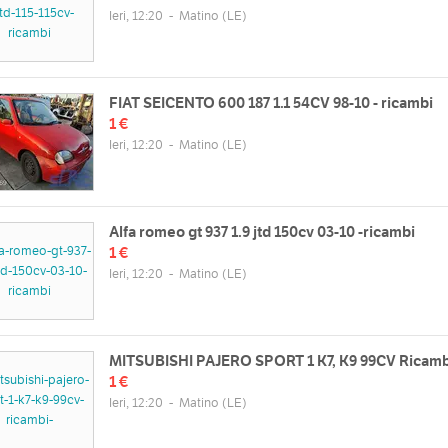
da Sant'Eleuterio, 73046 Matino
Lun
08:30 - 13:00 | 14:30 - 18:00
Ieri, 12:20
-
Matino
(LE)
lia
Mar
08:30 - 13:00 | 14:30 - 18:00
Mappa
Mer
08:30 - 13:00 | 14:30 - 18:00
Gio
08:30 - 13:00 | 14:30 - 18:00
FIAT SEICENTO 600 187 1.1 54CV 98-10 - ricambi
Ven
08:30 - 13:00 | 14:30 - 18:00
1 €
web
Sab
09:00 - 12:00 | chiuso
Ieri, 12:20
-
Matino
(LE)
//www.scric.it/
Dom
chiuso
Alfa romeo gt 937 1.9 jtd 150cv 03-10 -ricambi
1 €
Ieri, 12:20
-
Matino
(LE)
MITSUBISHI PAJERO SPORT 1 K7, K9 99CV Ricambi
1 €
Ieri, 12:20
-
Matino
(LE)