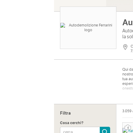
Au
Autod
la so
C
7
Qui da
nostro
tua au
esperi
onesto
In più
anche 
sempli
3.059
Filtra
Cosa cerchi?
Indiri
4