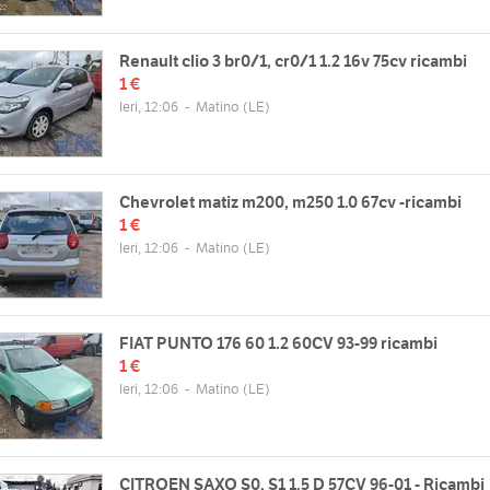
Renault clio 3 br0/1, cr0/1 1.2 16v 75cv ricambi
1 €
Ieri, 12:06
-
Matino
(LE)
Chevrolet matiz m200, m250 1.0 67cv -ricambi
1 €
Ieri, 12:06
-
Matino
(LE)
FIAT PUNTO 176 60 1.2 60CV 93-99 ricambi
1 €
Ieri, 12:06
-
Matino
(LE)
CITROEN SAXO S0, S1 1.5 D 57CV 96-01 - Ricambi