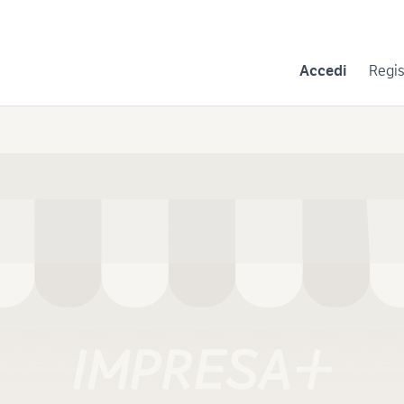
Consigli per la vendita
Negozi e Aziende
Subito per le Aziende
A
Accedi
Regis