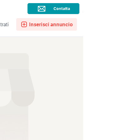
ssistenza
Ricerche salvate
Preferiti
Contatta
trati
Inserisci annuncio