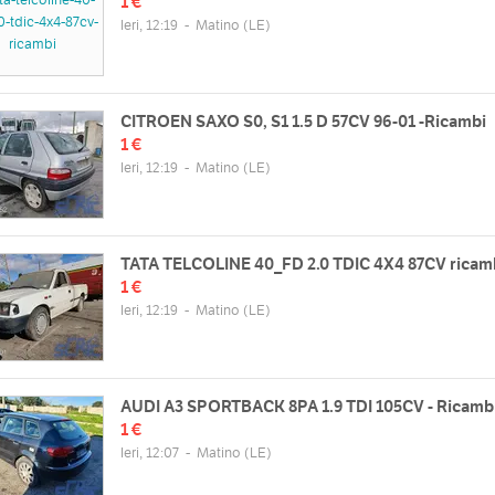
1 €
Ieri, 12:19
-
Matino
(LE)
CITROEN SAXO S0, S1 1.5 D 57CV 96-01 -Ricambi
1 €
Ieri, 12:19
-
Matino
(LE)
TATA TELCOLINE 40_FD 2.0 TDIC 4X4 87CV ricam
1 €
Ieri, 12:19
-
Matino
(LE)
AUDI A3 SPORTBACK 8PA 1.9 TDI 105CV - Ricamb
1 €
Ieri, 12:07
-
Matino
(LE)