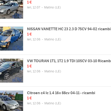
1 €
Ieri, 12:07
-
Matino
(LE)
NISSAN VANETTE HC 23 2.3 D 75CV 94-02 ricambi
1 €
Ieri, 12:06
-
Matino
(LE)
VW TOURAN 1T1, 1T2 1.9 TDI 105CV 03-10 Ricamb
1 €
Ieri, 12:06
-
Matino
(LE)
Citroen c4 lc 1.4 16v 88cv 04-11 - ricambi
1 €
Ieri, 12:06
-
Matino
(LE)