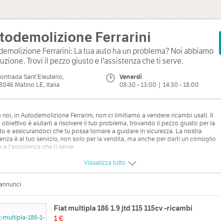
todemolizione Ferrarini
emolizione Ferrarini: La tua auto ha un problema? Noi abbiamo
luzione. Trovi il pezzo giusto e l'assistenza che ti serve.
ontrada Sant'Eleuterio,
Venerdì
3046 Matino LE, Italia
08:30 - 13:00 | 14:30 - 18:00
 noi, in Autodemolizione Ferrarini, non ci limitiamo a vendere ricambi usati. Il
 obiettivo è aiutarti a risolvere il tuo problema, trovando il pezzo giusto per la
to e assicurandoci che tu possa tornare a guidare in sicurezza. La nostra
enza è al tuo servizio, non solo per la vendita, ma anche per darti un consiglio
 e l'assistenza che ti serve.
, scegliendo un ricambio usato, fai un favore anche all'ambiente! Offriamo
Visualizza tutto
servizi di valutazione, acquisto e demolizione di veicoli, rendendo tutto più
ce per te.
 annunci
Fiat multipla 186 1.9 jtd 115 115cv -ricambi
zzo
Orari
1 €