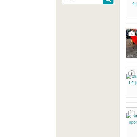
Contra
LE, Ita
6
Sito 
https:
9
10