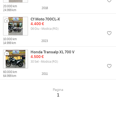
20.000 km
2018
24.999 km
Cf Moto 700CL-X
4
4.400 €
06 Giu - Modica (RG)
10.000 km
2023
14.999 km
Honda Transalp XL 700 V
4
4.500 €
30 Set - Modica (RG)
60.000 km
2011
64.999 km
Pagina
1