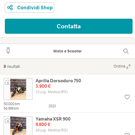
Condividi Shop
Contatta
Moto e Scooter
8
risultati
Ordina
Aprilia Dorsoduro 750
6
3.900 €
21 Lug - Modica (RG)
50.000 km
2013
54.999 km
Yamaha XSR 900
6
9.800 €
14 Lug - Modica (RG)