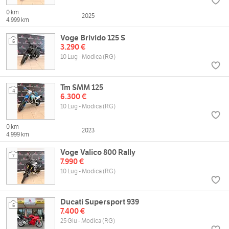
0 km
2025
4.999 km
Voge Brivido 125 S
5
3.290 €
10 Lug - Modica (RG)
Tm SMM 125
4
6.300 €
10 Lug - Modica (RG)
0 km
2023
4.999 km
Voge Valico 800 Rally
7
7.990 €
10 Lug - Modica (RG)
Ducati Supersport 939
5
7.400 €
25 Giu - Modica (RG)