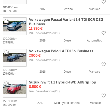
100.000 km
2017
Benzina
Manuale
109.999 km
Volkswagen Passat Variant 1.6 TDI SCR DSG
17
Business
11.990 €
Ieri - Pieve a Nievole (PT)
170.000 km
2019
Diesel
Automatico
179.999 km
Volkswagen Polo 1.4 TDI 5p. Business
14
7.900 €
Ieri - Pieve a Nievole (PT)
170.000 km
2016
Diesel
Manuale
179.999 km
Suzuki Swift 1.2 Hybrid 4WD AllGrip Top
17
8.500 €
Ieri - Pieve a Nievole (PT)
150.000 km
2019
Mild Hybrid Benzina
Manuale
159.999 km