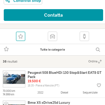
Condividi Shop
Contatta
Tutte le categorie
36
risultati
Ordina
Peugeot 508 BlueHDi 130 Stop&Start EAT8 GT
18
Pack
19.500 €
18:35 - Pieve a Nievole (PT)
70.000 km
2022
Diesel
Sequenziale
74.999 km
Bmw X5 xDrive25d Luxury
12