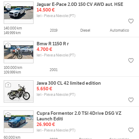
Jaguar E-Pace 2.0D 150 CV AWD aut. HSE
18
14.500 €
Ieri - Pieve a Nievole (PT)
140.000 km
2019
Diesel
Automatico
149.999 km
Bmw R 1150 R r
7
4.700 €
Ieri - Pieve a Nievole (PT)
100.000 km
2001
109.999 km
Jawa 300 CL 42 limited edition
7
5.650 €
Ieri - Pieve a Nievole (PT)
Cupra Formentor 2.0 TSI 4Drive DSG VZ
20
Launch Editi
26.900 €
Ieri - Pieve a Nievole (PT)
60.000 km