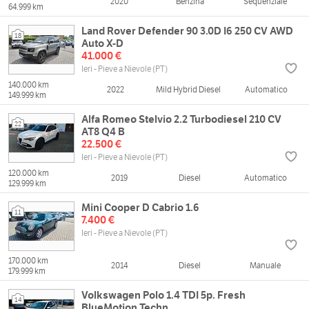
2020
Benzina
Sequenziale
64.999 km
Land Rover Defender 90 3.0D I6 250 CV AWD
18
Auto X-D
41.000 €
Ieri - Pieve a Nievole (PT)
140.000 km
2022
Mild Hybrid Diesel
Automatico
149.999 km
Alfa Romeo Stelvio 2.2 Turbodiesel 210 CV
22
AT8 Q4 B
22.500 €
Ieri - Pieve a Nievole (PT)
120.000 km
2019
Diesel
Automatico
129.999 km
Mini Cooper D Cabrio 1.6
11
7.400 €
Ieri - Pieve a Nievole (PT)
170.000 km
2014
Diesel
Manuale
179.999 km
Volkswagen Polo 1.4 TDI 5p. Fresh
14
BlueMotion Techn