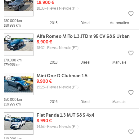
18.900 €
18:33 - Pieve a Nievole (PT)
180.000 km
2015
Diesel
Automatico
189.999 km
Alfa Romeo MiTo 1.3 JTDm 95 CV S&S Urban
14
8.900 €
18:32 - Pieve a Nievole (PT)
170.000 km
2018
Diesel
Manuale
179.999 km
Mini One D Clubman 1.5
14
9.900 €
15:25 - Pieve a Nievole (PT)
150.000 km
2016
Diesel
Manuale
159.999 km
Fiat Panda 1.3 MJT S&S 4x4
16
8.990 €
14:53 - Pieve a Nievole (PT)
110.000 km