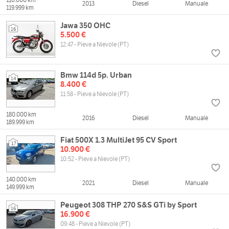
2013
Diesel
Manuale
119.999 km
Jawa 350 OHC
16
5.500 €
12:47 - Pieve a Nievole (PT)
Bmw 114d 5p. Urban
14
8.400 €
11:58 - Pieve a Nievole (PT)
180.000 km
2016
Diesel
Manuale
189.999 km
Fiat 500X 1.3 MultiJet 95 CV Sport
17
10.900 €
10:52 - Pieve a Nievole (PT)
140.000 km
2021
Diesel
Manuale
149.999 km
Peugeot 308 THP 270 S&S GTi by Sport
16
16.900 €
09:48 - Pieve a Nievole (PT)