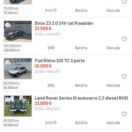
75.000 km
Anni 70
Benzina
Manuale
79.999 km
Bmw Z3 2.0 24V cat Roadster
20
13.500 €
23 Giu - Vinci (FI)
140.000 km
1999
Benzina
Manuale
149.999 km
Fiat Ritmo 105 TC 3 porte
29
15.500 €
22 Giu - Vinci (FI)
80.000 km
1982
Benzina
Manuale
84.999 km
Land Rover Series III autocarro 2.3 diesel RHD
21
21.000 €
17 Giu - Vinci (FI)
95.000 km
Anni 70
Benzina
Manuale
99.999 km