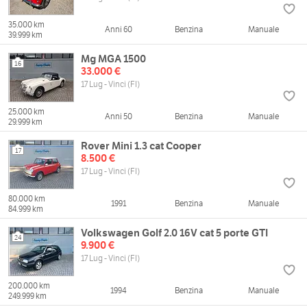
35.000 km
Anni 60
Benzina
Manuale
39.999 km
Mg MGA 1500
16
33.000 €
17 Lug - Vinci (FI)
25.000 km
Anni 50
Benzina
Manuale
29.999 km
Rover Mini 1.3 cat Cooper
17
8.500 €
17 Lug - Vinci (FI)
80.000 km
1991
Benzina
Manuale
84.999 km
Volkswagen Golf 2.0 16V cat 5 porte GTI
24
9.900 €
17 Lug - Vinci (FI)
200.000 km
1994
Benzina
Manuale
249.999 km