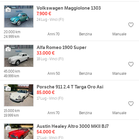
Volkswagen Maggiolone 1303
26
7.900 €
24 Lug - Vinci (FI)
20.000 km
Anni 70
Benzina
Manuale
24.999 km
Alfa Romeo 1900 Super
17
33.000 €
18 Lug - Vinci (FI)
45.000 km
Anni 50
Benzina
Manuale
49.999 km
Porsche 911 2.4 T Targa Oro Asi
19
85.000 €
17 Lug - Vinci (FI)
15.000 km
Anni 70
Benzina
Manuale
19.999 km
Austin Healey Altro 3000 MKII BJ7
18
54.000 €
17 Lug - Vinci (FI)