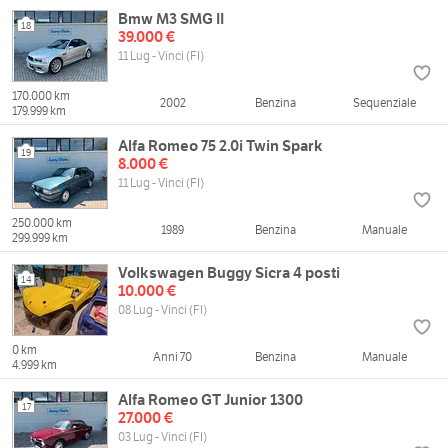
Bmw M3 SMG II
18
39.000 €
11 Lug - Vinci (FI)
170.000 km
2002
Benzina
Sequenziale
179.999 km
Alfa Romeo 75 2.0i Twin Spark
19
8.000 €
11 Lug - Vinci (FI)
250.000 km
1989
Benzina
Manuale
299.999 km
Volkswagen Buggy Sicra 4 posti
14
10.000 €
08 Lug - Vinci (FI)
0 km
Anni 70
Benzina
Manuale
4.999 km
Alfa Romeo GT Junior 1300
17
27.000 €
03 Lug - Vinci (FI)