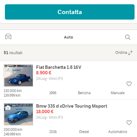
Contatta
Auto
51
risultati
Ordina
Fiat Barchetta 1.8 16V
15
8.900 €
24 Lug - Vinci (FI)
130.000 km
1996
Benzina
Manuale
139.999 km
Bmw 335 d xDrive Touring Msport
21
18.000 €
24 Lug - Vinci (FI)
200.000 km
2016
Diesel
Automatico
249.999 km