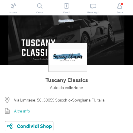
Home
Cerca
Vendi
Messaggi
Entra
Tuscany Classics
Auto da collezione
Via Limitese, 56, 50059 Spicchio-Sovigliana FI, Italia
Altre info
Condividi Shop