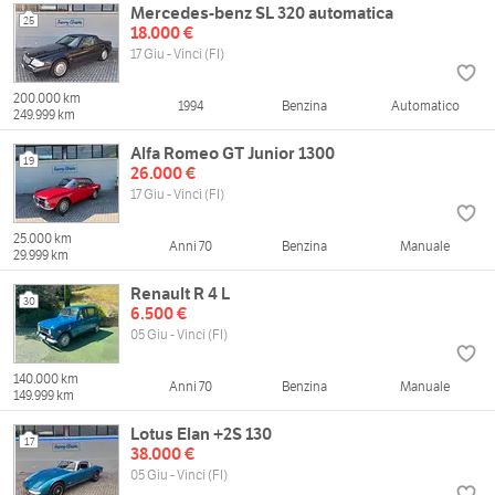
Mercedes-benz SL 320 automatica
25
18.000 €
17 Giu - Vinci (FI)
200.000 km
1994
Benzina
Automatico
249.999 km
Alfa Romeo GT Junior 1300
19
26.000 €
17 Giu - Vinci (FI)
25.000 km
Anni 70
Benzina
Manuale
29.999 km
Renault R 4 L
30
6.500 €
05 Giu - Vinci (FI)
140.000 km
Anni 70
Benzina
Manuale
149.999 km
Lotus Elan +2S 130
17
38.000 €
05 Giu - Vinci (FI)