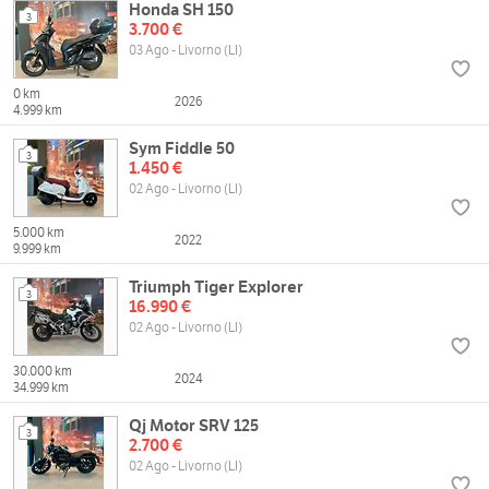
Honda SH 150
3
3.700 €
03 Ago - Livorno (LI)
0 km
2026
4.999 km
Sym Fiddle 50
3
1.450 €
02 Ago - Livorno (LI)
5.000 km
2022
9.999 km
Triumph Tiger Explorer
3
16.990 €
02 Ago - Livorno (LI)
30.000 km
2024
34.999 km
Qj Motor SRV 125
3
2.700 €
02 Ago - Livorno (LI)