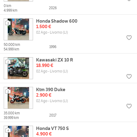
0 km
2026
4.999 km
Honda Shadow 600
3
1.500 €
02 Ago - Livorno (LI)
50.000 km
1996
54.999 km
Kawasaki ZX 10 R
2
18.990 €
02 Ago - Livorno (LI)
Ktm 390 Duke
3
2.900 €
02 Ago - Livorno (LI)
35.000 km
2017
39.999 km
Honda VT 750 S
4
4.900 €