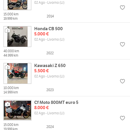
02 Ago - Livorno (LI)
15.000 km
2014
19.999 km
Honda CB 500
3
5.000 €
02 Ago - Livorno (LI)
40.000 km
2022
44.999 km
Kawasaki Z 650
3
5.500 €
02 Ago - Livorno (LI)
10.000 km
2023
14.999 km
Cf Moto 800MT euro 5
4
8.000 €
02 Ago - Livorno (LI)
15.000 km
2024
19.999 km