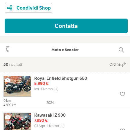
Condividi Shop
Contatta
Moto e Scooter
50
risultati
Ordina
Royal Enfield Shotgun 650
3
5.990 €
Ieri - Livorno (LI)
0 km
2024
4.999 km
Kawasaki Z 900
3
7.990 €
03 Ago - Livorno (LI)