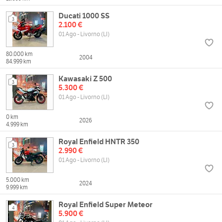
Ducati 1000 SS
3
2.100 €
01 Ago - Livorno (LI)
80.000 km
2004
84.999 km
Kawasaki Z 500
3
5.300 €
01 Ago - Livorno (LI)
0 km
2026
4.999 km
Royal Enfield HNTR 350
3
2.990 €
01 Ago - Livorno (LI)
5.000 km
2024
9.999 km
Royal Enfield Super Meteor
4
5.900 €