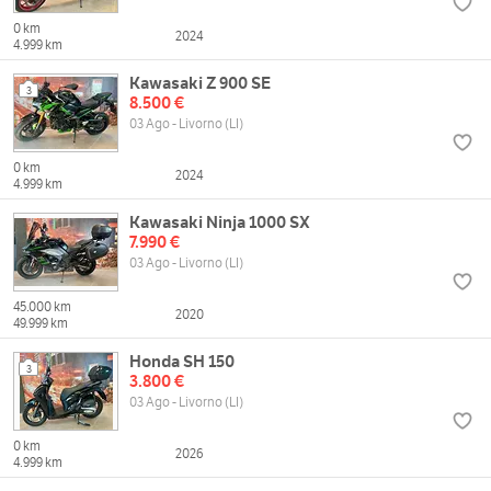
0 km
2024
4.999 km
Kawasaki Z 900 SE
3
8.500 €
03 Ago - Livorno (LI)
0 km
2024
4.999 km
Kawasaki Ninja 1000 SX
7.990 €
03 Ago - Livorno (LI)
45.000 km
2020
49.999 km
Honda SH 150
3
3.800 €
03 Ago - Livorno (LI)
0 km
2026
4.999 km