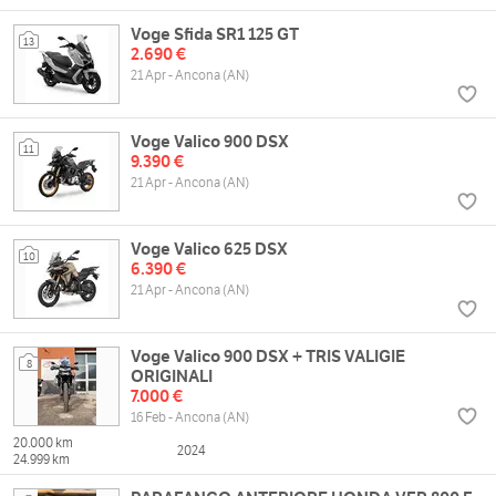
Voge Sfida SR1 125 GT
13
2.690 €
21 Apr - Ancona (AN)
Voge Valico 900 DSX
11
9.390 €
21 Apr - Ancona (AN)
Voge Valico 625 DSX
10
6.390 €
21 Apr - Ancona (AN)
Voge Valico 900 DSX + TRIS VALIGIE
8
ORIGINALI
7.000 €
16 Feb - Ancona (AN)
20.000 km
2024
24.999 km