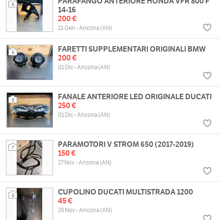
PARAFANGO ANTERIORE HONDA VFR 800 F
5
14-16
200 €
13 Gen - Ancona (AN)
FARETTI SUPPLEMENTARI ORIGINALI BMW
5
200 €
01 Dic - Ancona (AN)
FANALE ANTERIORE LED ORIGINALE DUCATI
8
250 €
01 Dic - Ancona (AN)
PARAMOTORI V STROM 650 (2017-2019)
7
150 €
27 Nov - Ancona (AN)
CUPOLINO DUCATI MULTISTRADA 1200
5
45 €
26 Nov - Ancona (AN)