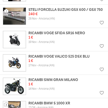
STELI FORCELLA SUZUKI GSX 600 / GSX 750
2
240 €
26 Nov - Ancona (AN)
RICAMBI VOGE SFIDA SR16 NERO
1 €
19 Nov - Ancona (AN)
RICAMBI VOGE VALICO 525 DSX BLU
1 €
17 Nov - Ancona (AN)
RICAMBI SWM GRAN MILANO
1 €
14 Nov - Ancona (AN)
RICAMBI BMW S 1000 XR
8
27 Ott - Ancona (AN)