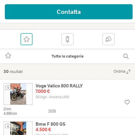
Contatta
Tutte le categorie
30
risultati
Ordina
Voge Valico 800 RALLY
9
7.000 €
06 Ago - Ancona (AN)
0 km
2026
4.999 km
Bmw F 800 GS
6
4.500 €