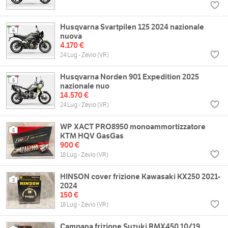
Husqvarna Svartpilen 125 2024 nazionale
6
nuova
4.170 €
24 Lug - Zevio (VR)
Husqvarna Norden 901 Expedition 2025
5
nazionale nuo
14.570 €
24 Lug - Zevio (VR)
WP XACT PRO8950 monoammortizzatore
5
KTM HQV GasGas
900 €
18 Lug - Zevio (VR)
HINSON cover frizione Kawasaki KX250 2021-
3
2024
150 €
18 Lug - Zevio (VR)
Campana frizione Suzuki RMX450 10/19