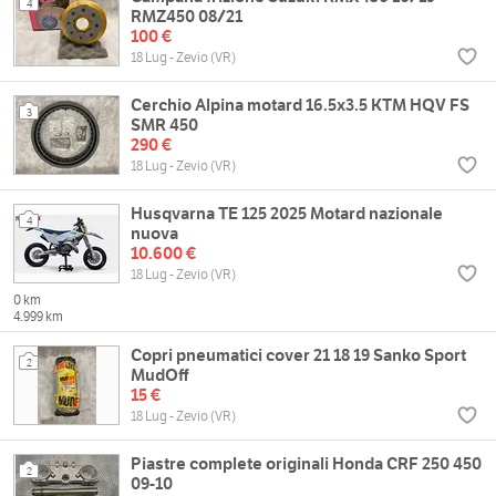
4
RMZ450 08/21
100 €
18 Lug - Zevio (VR)
Cerchio Alpina motard 16.5x3.5 KTM HQV FS
3
SMR 450
290 €
18 Lug - Zevio (VR)
Husqvarna TE 125 2025 Motard nazionale
4
nuova
10.600 €
18 Lug - Zevio (VR)
0 km
4.999 km
Copri pneumatici cover 21 18 19 Sanko Sport
2
MudOff
15 €
18 Lug - Zevio (VR)
Piastre complete originali Honda CRF 250 450
2
09-10