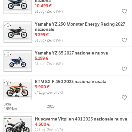
naziona
10.499 €
31 Lug - Zevio (VR)
Yamaha YZ 250 Monster Energy Racing 2027
4
nazionale
9.399 €
31 Lug - Zevio (VR)
Yamaha YZ 65 2027 nazionale nuova
4
5.199 €
31 Lug - Zevio (VR)
KTM SX-F 450 2023 nazionale usata
5
5.900 €
24 Lug - Zevio (VR)
0 km
2023
4.999 km
Husqvarna Vitpilen 401 2025 nazionale nuova
6
4.500 €
24 Lug - Zevio (VR)