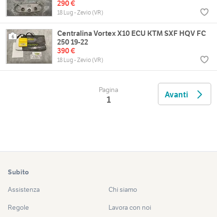
290 €
18 Lug - Zevio (VR)
Centralina Vortex X10 ECU KTM SXF HQV FC
6
250 19-22
390 €
18 Lug - Zevio (VR)
Pagina
Avanti
1
Subito
Assistenza
Chi siamo
Regole
Lavora con noi