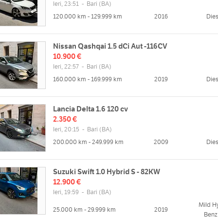
zzo
Orari
Ieri, 23:51
-
Bari
(BA)
ggia, 24a, 70124 Bari BA, Italia
120.000 km - 129.999 km
2016
Dies
Lun
09:00 - 13:00 | 15:00 - 19:30
Mappa
Mar
09:00 - 13:00 | 15:00 - 19:30
Mer
09:00 - 13:00 | 15:00 - 19:30
Nissan Qashqai 1.5 dCi Aut -116CV
Gio
09:00 - 13:00 | 15:00 - 19:30
10.900 €
web
Ieri, 22:57
-
Bari
(BA)
Ven
09:00 - 13:00 | 15:00 - 19:30
/www.peoplecarconsulting.it
160.000 km - 169.999 km
Sab
09:00 - 13:00 | chiuso
2019
Dies
Dom
chiuso
Lancia Delta 1.6 120 cv
2.350 €
Ieri, 20:15
-
Bari
(BA)
200.000 km - 249.999 km
2009
Dies
Suzuki Swift 1.0 Hybrid S - 82KW
12.900 €
Ieri, 19:59
-
Bari
(BA)
Mild H
25.000 km - 29.999 km
2019
Benz