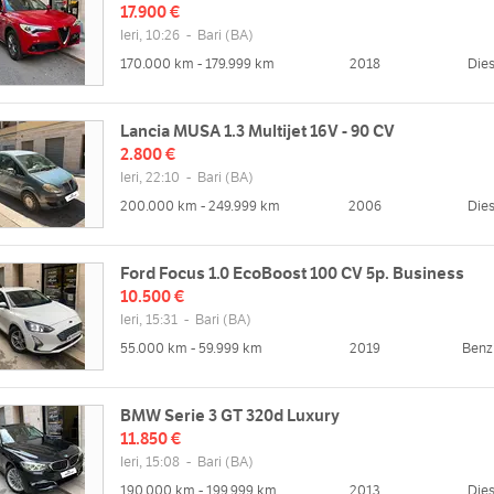
17.900 €
Ieri, 10:26
-
Bari
(BA)
170.000 km - 179.999 km
2018
Dies
Lancia MUSA 1.3 Multijet 16V - 90 CV
2.800 €
Ieri, 22:10
-
Bari
(BA)
200.000 km - 249.999 km
2006
Dies
Ford Focus 1.0 EcoBoost 100 CV 5p. Business
10.500 €
Ieri, 15:31
-
Bari
(BA)
55.000 km - 59.999 km
2019
Benz
BMW Serie 3 GT 320d Luxury
11.850 €
Ieri, 15:08
-
Bari
(BA)
190.000 km - 199.999 km
2013
Dies