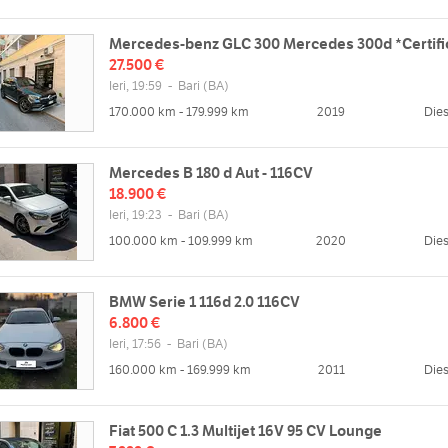
Mercedes-benz GLC 300 Mercedes 300d *Certifi
27.500 €
Ieri, 19:59
-
Bari
(BA)
170.000 km - 179.999 km
2019
Dies
Mercedes B 180 d Aut - 116CV
18.900 €
Ieri, 19:23
-
Bari
(BA)
100.000 km - 109.999 km
2020
Dies
BMW Serie 1 116d 2.0 116CV
6.800 €
Ieri, 17:56
-
Bari
(BA)
160.000 km - 169.999 km
2011
Dies
Fiat 500 C 1.3 Multijet 16V 95 CV Lounge