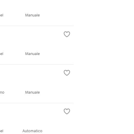
el
Manuale
el
Manuale
ano
Manuale
el
Automatico