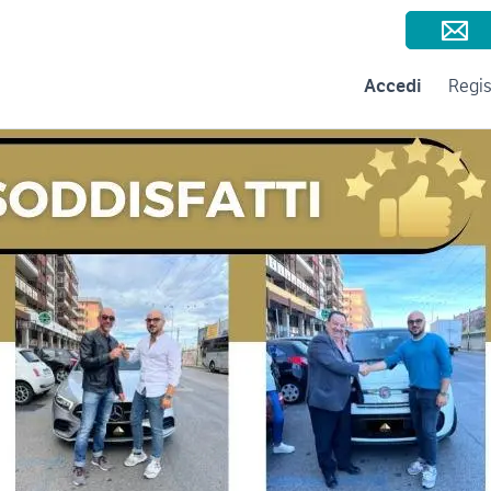
Consigli per la vendita
Negozi e Aziende
Subito per le Aziende
A
Accedi
Regis