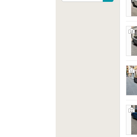
Indiri
Via Fo
18
Sito 
http:/
12
22