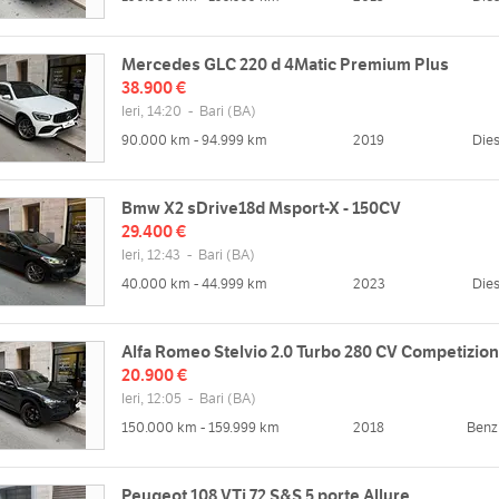
Mercedes GLC 220 d 4Matic Premium Plus
38.900 €
Ieri, 14:20
-
Bari
(BA)
90.000 km - 94.999 km
2019
Dies
Bmw X2 sDrive18d Msport-X - 150CV
29.400 €
Ieri, 12:43
-
Bari
(BA)
40.000 km - 44.999 km
2023
Dies
Alfa Romeo Stelvio 2.0 Turbo 280 CV Competizio
20.900 €
Ieri, 12:05
-
Bari
(BA)
150.000 km - 159.999 km
2018
Benz
Peugeot 108 VTi 72 S&S 5 porte Allure