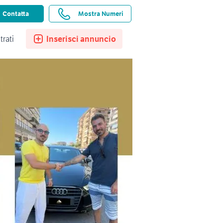
ssistenza
Ricerche salvate
Preferiti
Contatta
Mostra Numeri
trati
Inserisci annuncio