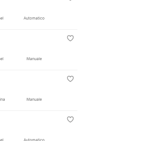
el
Automatico
el
Manuale
ina
Manuale
el
Automatico