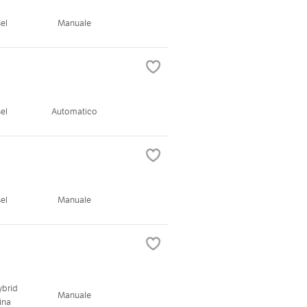
el
Manuale
el
Automatico
el
Manuale
ybrid
Manuale
ina