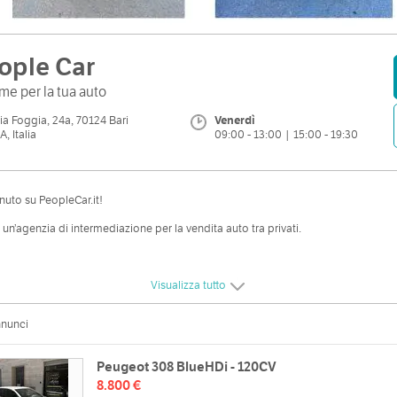
ople Car
me per la tua auto
ia Foggia, 24a, 70124 Bari
Venerdì
A, Italia
09:00 - 13:00 | 15:00 - 19:30
uto su PeopleCar.it!
un’agenzia di intermediazione per la vendita auto tra privati.
 un’auto da vendere…
Visualizza tutto
 un’auto da acquistare…
nnunci
sigliamo di scoprire i nostri vantaggi e servizi rispetto ai ”tradizionali”
sionari.
Peugeot 308 BlueHDi - 120CV
8.800 €