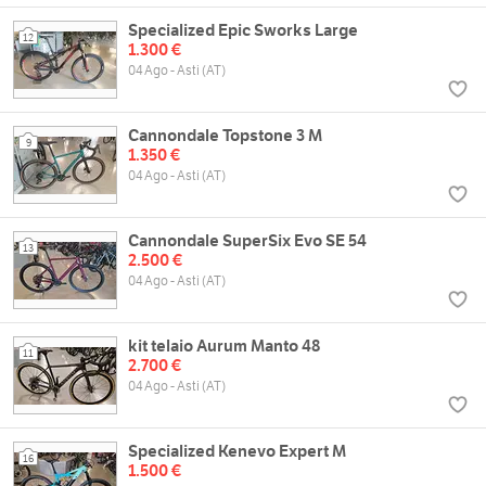
Specialized Epic Sworks Large
12
1.300 €
04 Ago - Asti (AT)
Cannondale Topstone 3 M
9
1.350 €
04 Ago - Asti (AT)
Cannondale SuperSix Evo SE 54
13
2.500 €
04 Ago - Asti (AT)
kit telaio Aurum Manto 48
11
2.700 €
04 Ago - Asti (AT)
Specialized Kenevo Expert M
16
1.500 €