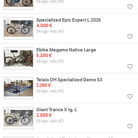
04 Ago - Asti (AT)
Specialized Epic Expert L 2026
11
4.500 €
04 Ago - Asti (AT)
Ebike Megamo Native Large
7
5.200 €
04 Ago - Asti (AT)
Telaio DH Specialized Demo S3
6
2.190 €
03 Ago - Asti (AT)
Giant Trance X tg. L
11
2.500 €
03 Ago - Asti (AT)