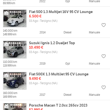
2022
Gpl
Manuale
69.999 km
Fiat 500 1.3 Multijet 16V 95 CV Lounge
23
6.500 €
03 Ago - Terzigno (NA)
140.000 km
2014
Diesel
Manuale
149.999 km
Suzuki Ignis 1.2 Dualjet Top
20
10.490 €
03 Ago - Terzigno (NA)
110.000 km
2019
Gpl
Manuale
119.999 km
Fiat 500X 1.3 MultiJet 95 CV Lounge
22
9.490 €
03 Ago - Terzigno (NA)
160.000 km
2017
Diesel
Manuale
169.999 km
Porsche Macan T 2.0cc 265cv 2023
28
52.990 €