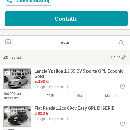
Condividi Shop
Contatta
Auto
20
risultati
Ordina
Lancia Ypsilon 1.2 69 CV 5 porte GPL Ecochic
21
Gold
6.390 €
03 Ago - Terzigno (NA)
100.000 km
2015
Gpl
Manuale
109.999 km
Fiat Panda 1.2cc 69cv Easy GPL DI SERIE
19
8.990 €
03 Ago - Terzigno (NA)