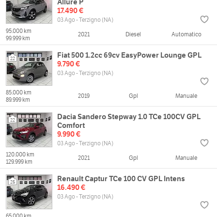
Allure P
17.490 €
03 Ago - Terzigno (NA)
95.000 km
2021
Diesel
Automatico
99.999 km
Fiat 500 1.2cc 69cv EasyPower Lounge GPL
22
9.790 €
03 Ago - Terzigno (NA)
85.000 km
2019
Gpl
Manuale
89.999 km
Dacia Sandero Stepway 1.0 TCe 100CV GPL
22
Comfort
9.990 €
03 Ago - Terzigno (NA)
120.000 km
2021
Gpl
Manuale
129.999 km
Renault Captur TCe 100 CV GPL Intens
25
16.490 €
03 Ago - Terzigno (NA)
65.000 km