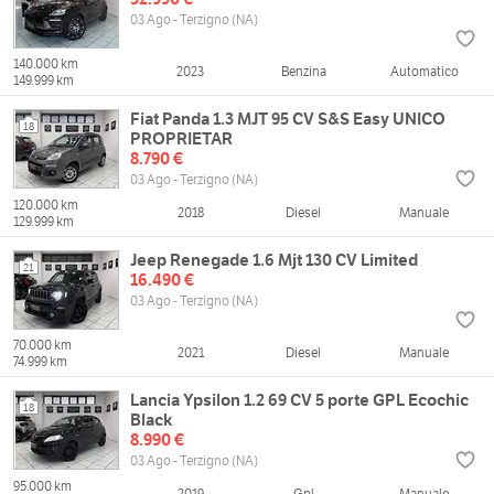
03 Ago - Terzigno (NA)
140.000 km
2023
Benzina
Automatico
149.999 km
Fiat Panda 1.3 MJT 95 CV S&S Easy UNICO
18
PROPRIETAR
8.790 €
03 Ago - Terzigno (NA)
120.000 km
2018
Diesel
Manuale
129.999 km
Jeep Renegade 1.6 Mjt 130 CV Limited
21
16.490 €
03 Ago - Terzigno (NA)
70.000 km
2021
Diesel
Manuale
74.999 km
Lancia Ypsilon 1.2 69 CV 5 porte GPL Ecochic
18
Black
8.990 €
03 Ago - Terzigno (NA)
95.000 km
2019
Gpl
Manuale