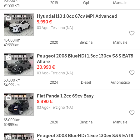
90.000 km
2019
Gpl
Manuale
94.999 km
Hyundai i10 1.0cc 67cv MPI Advanced
20
9.990 €
03 Ago - Terzigno (NA)
45.000 km
2020
Benzina
Manuale
49.999 km
Peugeot 2008 BlueHDi 1.5cc 130cv S&S EAT8
27
Allure
20.990 €
03 Ago - Terzigno (NA)
50.000 km
2024
Diesel
Automatico
54.999 km
Fiat Panda 1.2cc 69cv Easy
18
8.490 €
03 Ago - Terzigno (NA)
65.000 km
2020
Benzina
Manuale
69.999 km
Peugeot 3008 BlueHDi 1.5cc 130cv S&S EAT8
24