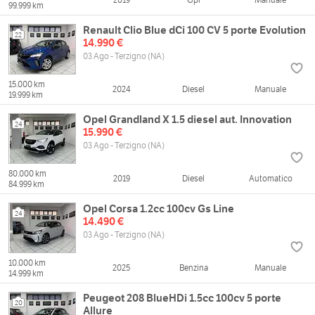
99.999 km
Renault Clio Blue dCi 100 CV 5 porte Evolution
22
14.990 €
03 Ago - Terzigno (NA)
15.000 km
2024
Diesel
Manuale
19.999 km
Opel Grandland X 1.5 diesel aut. Innovation
24
15.990 €
03 Ago - Terzigno (NA)
80.000 km
2019
Diesel
Automatico
84.999 km
Opel Corsa 1.2cc 100cv Gs Line
24
14.490 €
03 Ago - Terzigno (NA)
10.000 km
2025
Benzina
Manuale
14.999 km
Peugeot 208 BlueHDi 1.5cc 100cv 5 porte
20
Allure