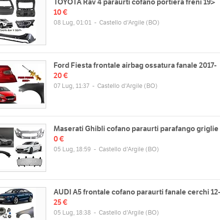
TOYOTA Rav 4 paraurti cofano portiera freni 19>
10 €
08 Lug, 01:01
-
Castello d'Argile
(BO)
Ford Fiesta frontale airbag ossatura fanale 2017-
20 €
07 Lug, 11:37
-
Castello d'Argile
(BO)
Maserati Ghibli cofano paraurti parafango griglie
0 €
05 Lug, 18:59
-
Castello d'Argile
(BO)
AUDI A5 frontale cofano paraurti fanale cerchi 12
25 €
05 Lug, 18:38
-
Castello d'Argile
(BO)