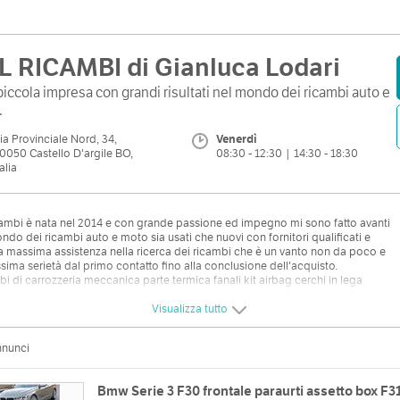
L RICAMBI di Gianluca Lodari
iccola impresa con grandi risultati nel mondo dei ricambi auto e
.
ia Provinciale Nord, 34,
Venerdì
0050 Castello D'argile BO,
08:30 - 12:30 | 14:30 - 18:30
talia
cambi è nata nel 2014 e con grande passione ed impegno mi sono fatto avanti
ndo dei ricambi auto e moto sia usati che nuovi con fornitori qualificati e
la massima assistenza nella ricerca dei ricambi che è un vanto non da poco e
sima serietà dal primo contatto fino alla conclusione dell'acquisto.
i di carrozzeria meccanica parte termica fanali kit airbag cerchi in lega
tici e tanti accessori dedicati per il settore automotive quindi sistemi di
gio,catene da neve, caricabatterie,coprisedili e molto. Mentre per moto e
Visualizza tutto
r tutta la ricambistica per manutenzione ed accessori quali
hi,bauletti,plexi,centraline aggiuntive,sospensioni.
nnunci
Bmw Serie 3 F30 frontale paraurti assetto box F3