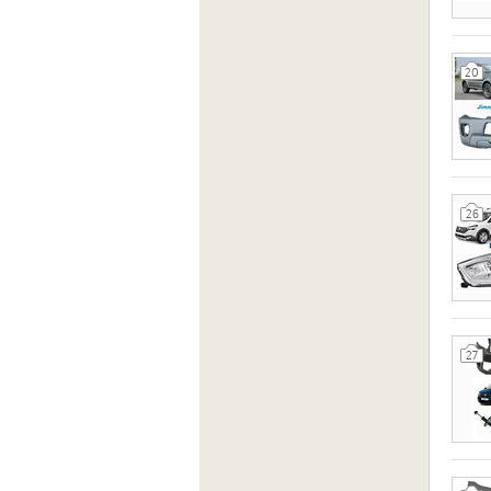
https:
20
26
27