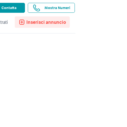
ssistenza
Ricerche salvate
Preferiti
Contatta
Mostra Numeri
trati
Inserisci annuncio