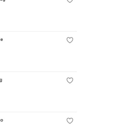
le
ag
go