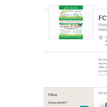
FC
Una p
moto
V
4
I
Fcl ri
nel mo
offro 
la mas
Ricamb
pneuma
portag
scoote
scaric
670 a
Filtra
Cosa cerchi?
24