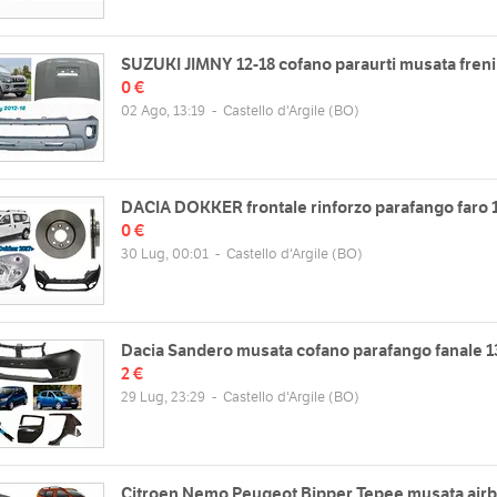
//www.fclricambi.it/
Dom
SUZUKI JIMNY 12-18 cofano paraurti musata freni
0 €
02 Ago, 13:19
-
Castello d'Argile
(BO)
DACIA DOKKER frontale rinforzo parafango faro 
0 €
30 Lug, 00:01
-
Castello d'Argile
(BO)
Dacia Sandero musata cofano parafango fanale 1
2 €
29 Lug, 23:29
-
Castello d'Argile
(BO)
Citroen Nemo Peugeot Bipper Tepee musata air