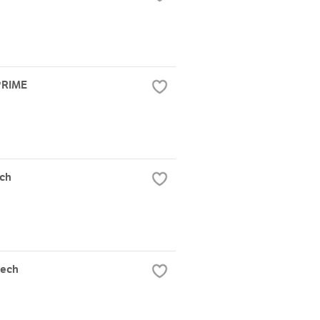
 PRIME
rch
tech