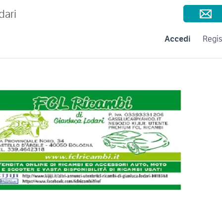
Consigli per la vendita
Negozi e Aziende
Subito per le Aziende
A
dari
Accedi
Regis