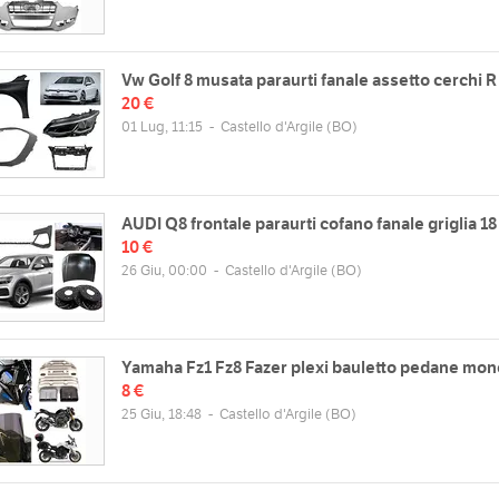
Vw Golf 8 musata paraurti fanale assetto cerchi R
20 €
01 Lug, 11:15
-
Castello d'Argile
(BO)
AUDI Q8 frontale paraurti cofano fanale griglia 18
10 €
26 Giu, 00:00
-
Castello d'Argile
(BO)
Yamaha Fz1 Fz8 Fazer plexi bauletto pedane mon
8 €
25 Giu, 18:48
-
Castello d'Argile
(BO)