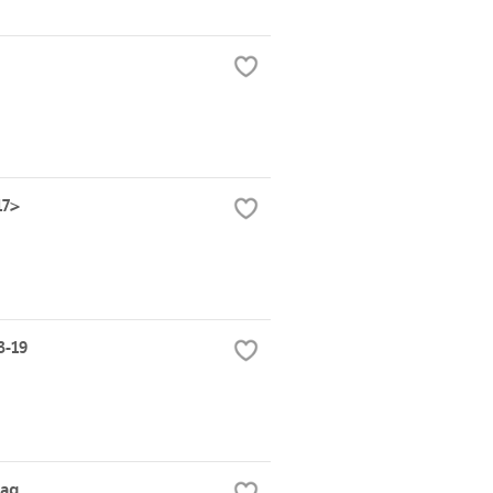
17>
3-19
bag