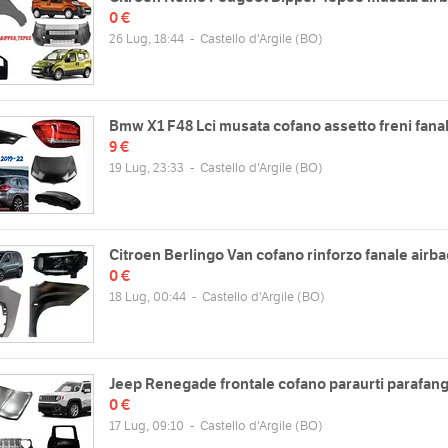
0 €
26 Lug, 18:44
-
Castello d'Argile
(BO)
Bmw X1 F48 Lci musata cofano assetto freni fana
9 €
19 Lug, 23:33
-
Castello d'Argile
(BO)
Citroen Berlingo Van cofano rinforzo fanale airb
0 €
18 Lug, 00:44
-
Castello d'Argile
(BO)
Jeep Renegade frontale cofano paraurti parafan
0 €
17 Lug, 09:10
-
Castello d'Argile
(BO)