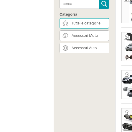
Categoria
Tutte le categorie
Accessori Moto
24
Accessori Auto
10
Indiri
Via Pr
D'argil
18
Sito 