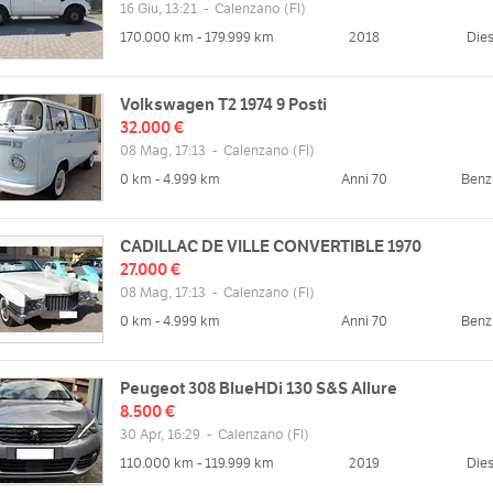
16 Giu, 13:21
-
Calenzano
(FI)
170.000 km - 179.999 km
2018
Dies
Volkswagen T2 1974 9 Posti
32.000 €
08 Mag, 17:13
-
Calenzano
(FI)
0 km - 4.999 km
Anni 70
Benz
zzo
Orari
tonino Caponnetto, 27, 50041
CADILLAC DE VILLE CONVERTIBLE 1970
Lun
08:30 - 12:30 | 14:30 - 18:30
ano FI, Italia
27.000 €
Mar
08:30 - 12:30 | 14:30 - 18:30
08 Mag, 17:13
-
Calenzano
(FI)
Mappa
Mer
08:30 - 12:30 | 14:30 - 18:30
0 km - 4.999 km
Anni 70
Benz
Gio
08:30 - 12:30 | 14:30 - 18:30
Ven
08:30 - 12:30 | 14:30 - 18:30
web
Peugeot 308 BlueHDi 130 S&S Allure
Sab
08:30 - 12:30 | chiuso
//checcucci.it
8.500 €
Dom
chiuso
30 Apr, 16:29
-
Calenzano
(FI)
110.000 km - 119.999 km
2019
Dies