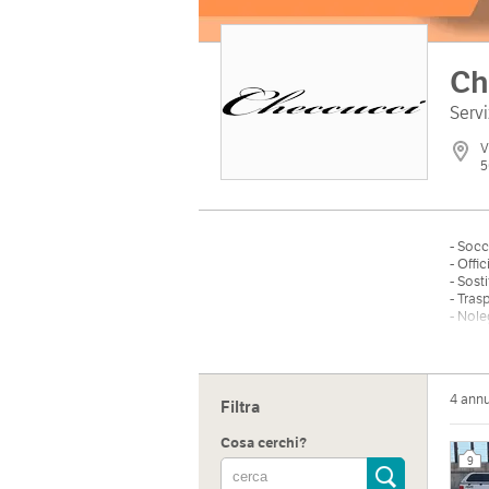
Ch
Servi
V
5
- Socc
- Off
- Sost
- Tras
- Nol
4 ann
Filtra
Cosa cerchi?
9