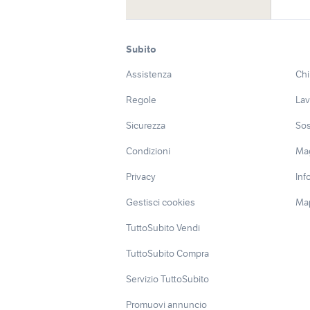
Subito
Assistenza
Chi
Regole
Lav
Sicurezza
Sos
Condizioni
Ma
Privacy
Inf
Gestisci cookies
Map
TuttoSubito Vendi
TuttoSubito Compra
Servizio TuttoSubito
Promuovi annuncio