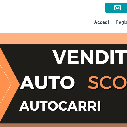
Consigli per la vendita
Negozi e Aziende
Subito per le Aziende
A
Accedi
Regis