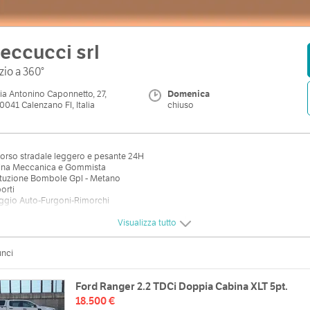
eccucci srl
zio a 360°
ia Antonino Caponnetto, 27,
Domenica
0041 Calenzano FI, Italia
chiuso
orso stradale leggero e pesante 24H
icina Meccanica e Gommista
ituzione Bombole Gpl - Metano
porti
eggio Auto-Furgoni-Rimorchi
Visualizza tutto
unci
Ford Ranger 2.2 TDCi Doppia Cabina XLT 5pt.
18.500 €