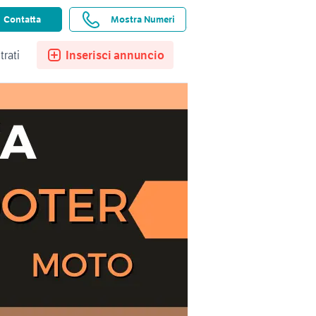
ssistenza
Ricerche salvate
Preferiti
Contatta
Mostra Numeri
trati
Inserisci annuncio