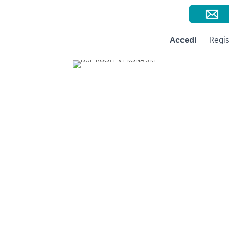
Consigli per la vendita
Negozi e Aziende
Subito per le Aziende
A
Accedi
Regis