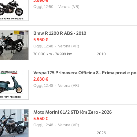
3.890 €
Oggi, 12:50
-
Verona
(VR)
Bmw R 1200 R ABS - 2010
5.950 €
Oggi, 12:48
-
Verona
(VR)
70.000 km - 74.999 km
2010
Vespa 125 Primavera Officina 8 - Prima provi e po
2.830 €
Oggi, 12:48
-
Verona
(VR)
Moto Morini 61/2 STD Km Zero - 2026
5.550 €
Oggi, 12:48
-
Verona
(VR)
2026