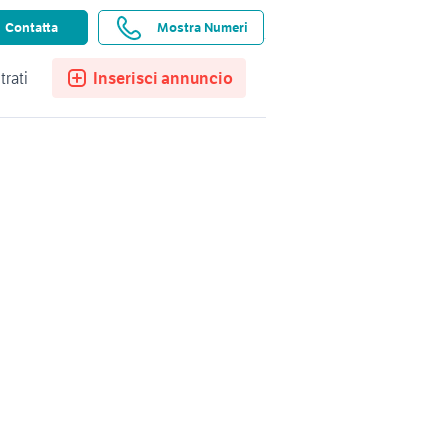
ssistenza
Ricerche salvate
Preferiti
Contatta
Mostra Numeri
trati
Inserisci annuncio