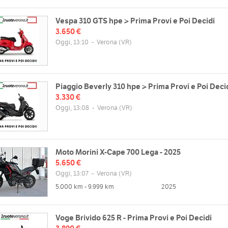
Vespa 310 GTS hpe > Prima Provi e Poi Decidi
3.650 €
Oggi, 13:10
-
Verona
(VR)
Piaggio Beverly 310 hpe > Prima Provi e Poi Deci
3.330 €
Oggi, 13:08
-
Verona
(VR)
Moto Morini X-Cape 700 Lega - 2025
5.650 €
Oggi, 13:07
-
Verona
(VR)
5.000 km - 9.999 km
2025
Voge Brivido 625 R - Prima Provi e Poi Decidi