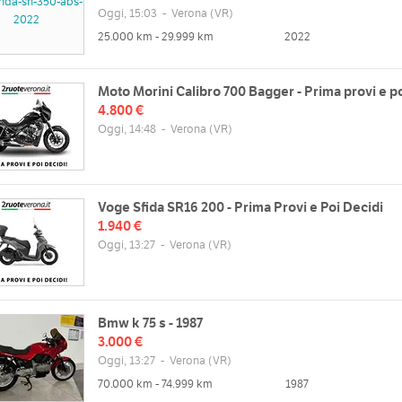
Oggi, 15:03
-
Verona
(VR)
25.000 km - 29.999 km
2022
Moto Morini Calibro 700 Bagger - Prima provi e p
4.800 €
Oggi, 14:48
-
Verona
(VR)
Voge Sfida SR16 200 - Prima Provi e Poi Decidi
1.940 €
Oggi, 13:27
-
Verona
(VR)
Bmw k 75 s - 1987
3.000 €
Oggi, 13:27
-
Verona
(VR)
70.000 km - 74.999 km
1987