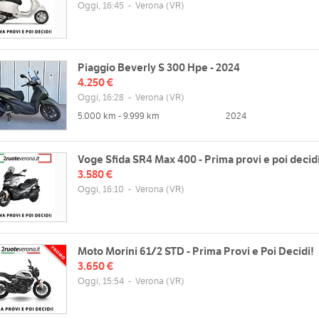
Oggi, 16:45
-
Verona
(VR)
Piaggio Beverly S 300 Hpe - 2024
4.250 €
Oggi, 16:28
-
Verona
(VR)
5.000 km - 9.999 km
2024
Voge Sfida SR4 Max 400 - Prima provi e poi decid
zzo
Orari
3.580 €
gelo Messedaglia, 8, 37135
Lun
09:30 18:30 (continuato)
Oggi, 16:10
-
Verona
(VR)
 VR, Italia
Mar
09:30 18:30 (continuato)
Mappa
Mer
09:30 18:30 (continuato)
Gio
09:30 18:30 (continuato)
Moto Morini 61/2 STD - Prima Provi e Poi Decidi!
Ven
09:30 18:30 (continuato)
3.650 €
web
Sab
09:00 - 12:00 | chiuso
Oggi, 15:54
-
Verona
(VR)
//www.2ruoteverona.it/
Dom
chiuso