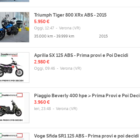
Triumph Tiger 800 XRx ABS - 2015
5.950 €
Oggi, 12:47
-
Verona
(VR)
35.000 km - 39.999 km
2015
Aprilia SX 125 ABS - Prima provi e Poi Decidi
2.980 €
Oggi, 09:46
-
Verona
(VR)
Piaggio Beverly 400 hpe > Prima Provi e Poi Deci
3.960 €
Ieri, 23:48
-
Verona
(VR)
Voge Sfida SR1 125 ABS - Prima provi e poi decidi