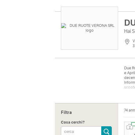
DU
Hai S
V
3
Due Ru
e Apri
decenn
Inform
scoote
proble
orario
74 ann
Filtra
Cosa cerchi?
2