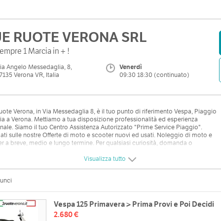
E RUOTE VERONA SRL
empre 1 Marcia in + !
ia Angelo Messedaglia, 8,
Venerdì
7135 Verona VR, Italia
09:30 18:30 (continuato)
ote Verona, in Via Messedaglia 8, è il tuo punto di riferimento Vespa, Piaggio
lia a Verona. Mettiamo a tua disposizione professionalità ed esperienza
ale. Siamo il tuo Centro Assistenza Autorizzato "Prime Service Piaggio".
ati sulle nostre Offerte di moto e scooter nuovi ed usati. Noleggio di moto e
r a breve, medio e lungo termine. Per qualsiasi curiosità, domanda o
ma riguardante il tuo veicolo puoi rivolgerti sempre a noi. Siamo aperti, in
 continuato, dal lunedì al venerdì e, nel periodo estivo, anche il sabato mattina.
Visualizza tutto
unci
Vespa 125 Primavera > Prima Provi e Poi Decidi
2.680 €