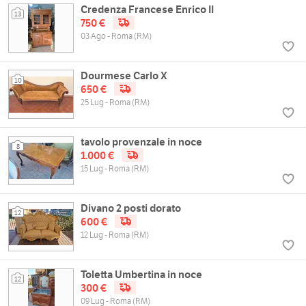
Credenza Francese Enrico II
13
750 €
03 Ago - Roma (RM)
Dourmese Carlo X
10
650 €
25 Lug - Roma (RM)
tavolo provenzale in noce
8
1.000 €
15 Lug - Roma (RM)
Divano 2 posti dorato
12
600 €
12 Lug - Roma (RM)
Toletta Umbertina in noce
12
300 €
09 Lug - Roma (RM)