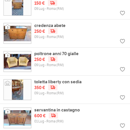
150 €
09 Lug - Roma (RM)
credenza abete
8
250 €
09 Lug - Roma (RM)
poltrone anni 70 gialle
9
250 €
09 Lug - Roma (RM)
toletta liberty con sedia
11
350 €
09 Lug - Roma (RM)
servantina in castagno
9
600 €
01 Lug - Roma (RM)