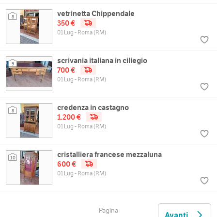
vetrinetta Chippendale
8
350 €
01 Lug - Roma (RM)
scrivania italiana in ciliegio
9
700 €
01 Lug - Roma (RM)
credenza in castagno
8
1.200 €
01 Lug - Roma (RM)
cristalliera francese mezzaluna
10
600 €
01 Lug - Roma (RM)
Pagina
Avanti