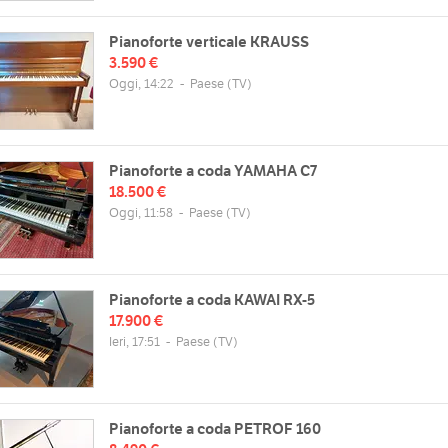
Pianoforte verticale KRAUSS
3.590 €
Oggi, 14:22
-
Paese
(TV)
Pianoforte a coda YAMAHA C7
18.500 €
Oggi, 11:58
-
Paese
(TV)
Pianoforte a coda KAWAI RX-5
17.900 €
Ieri, 17:51
-
Paese
(TV)
Pianoforte a coda PETROF 160