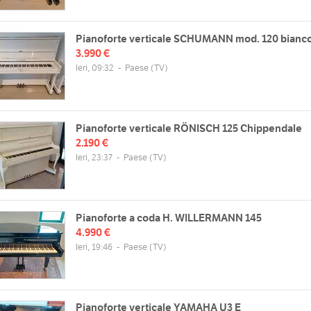
Pianoforte verticale SCHUMANN mod. 120 bianc
3.990 €
Ieri, 09:32
-
Paese
(TV)
Pianoforte verticale RÖNISCH 125 Chippendale
2.190 €
Ieri, 23:37
-
Paese
(TV)
Pianoforte a coda H. WILLERMANN 145
4.990 €
Ieri, 19:46
-
Paese
(TV)
Pianoforte verticale YAMAHA U3 E