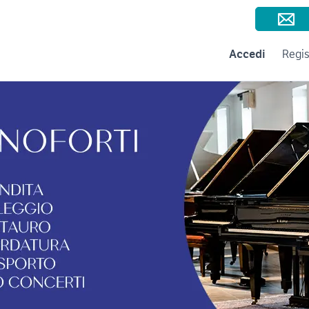
Consigli per la vendita
Negozi e Aziende
Subito per le Aziende
A
Accedi
Regis