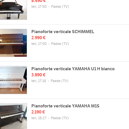
8.490 €
Ieri, 17:50
-
Paese
(TV)
Pianoforte verticale SCHIMMEL
2.990 €
Ieri, 17:50
-
Paese
(TV)
Pianoforte verticale YAMAHA U1 H bianco
3.890 €
Ieri, 17:18
-
Paese
(TV)
Pianoforte verticale YAMAHA M1S
2.190 €
Ieri, 16:27
-
Paese
(TV)