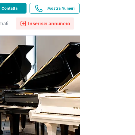
ssistenza
Ricerche salvate
Preferiti
Contatta
Mostra Numeri
trati
Inserisci annuncio