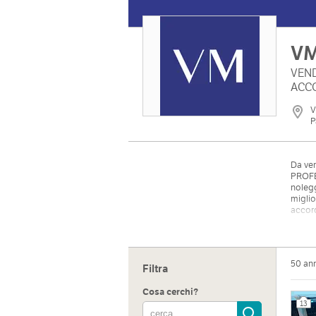
VM
VEND
ACC
V
P
Da ven
PROFE
nolegg
miglio
accord
ripara
prevent
50 an
Filtra
Cosa cerchi?
13