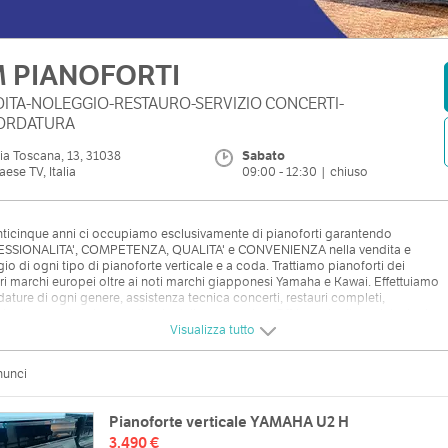
 PIANOFORTI
ITA-NOLEGGIO-RESTAURO-SERVIZIO CONCERTI-
ORDATURA
ia Toscana, 13, 31038
Sabato
aese TV, Italia
09:00 - 12:30 | chiuso
ticinque anni ci occupiamo esclusivamente di pianoforti garantendo
SSIONALITA', COMPETENZA, QUALITA' e CONVENIENZA nella vendita e
io di ogni tipo di pianoforte verticale e a coda. Trattiamo pianoforti dei
ri marchi europei oltre ai noti marchi giapponesi Yamaha e Kawai. Effettuiamo
ature di ogni genere, assistenza tecnica concerti, restauri completi,
zioni e manutenzione ordinaria della meccanica. Offriamo inoltre valutazioni,
ivi, perizie e trasporti.
Visualizza tutto
nunci
Pianoforte verticale YAMAHA U2 H
3.490 €