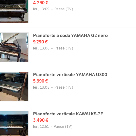
4.290 €
Ieri, 13:09
-
Paese
(TV)
Pianoforte a coda YAMAHA G2 nero
9.290 €
Ieri, 13:08
-
Paese
(TV)
Pianoforte verticale YAMAHA U300
5.990 €
Ieri, 13:08
-
Paese
(TV)
Pianoforte verticale KAWAI KS-2F
3.490 €
Ieri, 12:51
-
Paese
(TV)